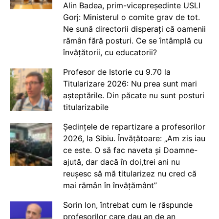
Alin Badea, prim-vicepreședinte USLI
Gorj: Ministerul o comite grav de tot.
Ne sună directorii disperați că oamenii
rămân fără posturi. Ce se întâmplă cu
învățătorii, cu educatorii?
Profesor de Istorie cu 9.70 la
Titularizare 2026: Nu prea sunt mari
așteptările. Din păcate nu sunt posturi
titularizabile
Ședințele de repartizare a profesorilor
2026, la Sibiu. Învățătoare: „Am zis iau
ce este. O să fac naveta și Doamne-
ajută, dar dacă în doi,trei ani nu
reușesc să mă titularizez nu cred că
mai rămân în învățământ”
Sorin Ion, întrebat cum le răspunde
profesorilor care dau an de an