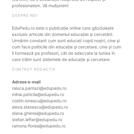
profesionalism. Vă mulțumim!
DESPRE NOI
EduPedu.ro este o publicație online care găzduiește
exclusiv articole din domeniul educației și cercetării.
Urmărim constant cum sunt educați copiii noștri, cine și
cum face politicile din educație și cercetare, cine și cum
îi formează pe profesori, cât de adecvate la lumea în
care trăim sunt sistemele de educație și cercetare.
CONTACT REDACȚIE
Adrese e-mail
raluca.pantazi@edupedu.ro
mihai.peticila@edupedu.ro
costin.ionescu@edupedu.ro
alexa.stanescu@edupedu.ro
diana.ghimisi@edupedu.ro
stefan.lefter@edupedu.ro
ramona.florea@edupedu.ro