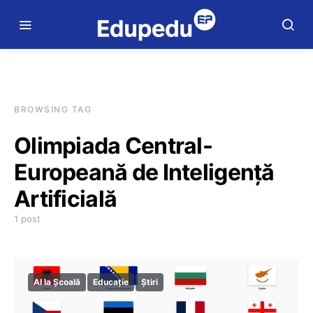
BROWSING TAG
Olimpiada Central-
Europeană de Inteligență
Artificială
1 post
AI la Școală
Educație
Știri