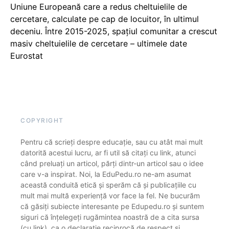
Uniune Europeană care a redus cheltuielile de
cercetare, calculate pe cap de locuitor, în ultimul
deceniu. Între 2015-2025, spațiul comunitar a crescut
masiv cheltuielile de cercetare – ultimele date
Eurostat
COPYRIGHT
Pentru că scrieți despre educație, sau cu atât mai mult
datorită acestui lucru, ar fi util să citați cu link, atunci
când preluați un articol, părți dintr-un articol sau o idee
care v-a inspirat. Noi, la EduPedu.ro ne-am asumat
această conduită etică și sperăm că și publicațiile cu
mult mai multă experiență vor face la fel. Ne bucurăm
că găsiți subiecte interesante pe Edupedu.ro și suntem
siguri că înțelegeți rugămintea noastră de a cita sursa
(cu link), ca o declarație reciprocă de respect și