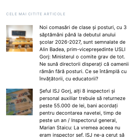
CELE MAI CITITE ARTICOLE
Noi comasări de clase și posturi, cu 3
săptămâni până la debutul anului
școlar 2026-2027, sunt semnalate de
Alin Badea, prim-vicepreședinte USLI
Gorj: Ministerul o comite grav de tot.
Ne sună directorii disperați că oamenii
rămân fără posturi. Ce se întâmplă cu
învățătorii, cu educatorii?
Șeful ISJ Gorj, alți 8 inspectori și
personal auxiliar trebuie să returneze
peste 55.000 de lei, bani acordați
pentru decontarea navetei, timp de
peste un an / Inspectorul general,
Marian Staicu: La vremea aceea nu
eram inspector șef. ISJ ne-a cerut să