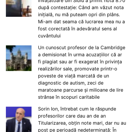
învățătoare din Sibiu a primit nota 8.70
după contestație: Când am văzut nota
inițială, nu mă puteam opri din plâns.
Mi-am dat seama că lucrarea mea nu a
fost corectată în adevăratul sens al
cuvântului
Un cunoscut profesor de la Cambridge
a demisionat în urma acuzațiilor că ar
fi plagiat sau ar fi exagerat în privința
realizărilor sale, promovate printr-o
poveste de viață marcată de un
diagnostic de autism, zeci de
maratoane parcurse și milioane de lire
strânse în scopuri caritabile
Sorin Ion, întrebat cum le răspunde
profesorilor care dau an de an
Titularizarea, obțin note mari, dar nu au
post pe perioadă nedeterminată: În