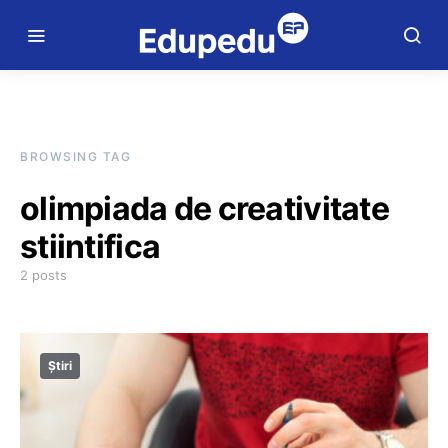
BROWSING TAG
olimpiada de creativitate
stiintifica
2 posts
Știri