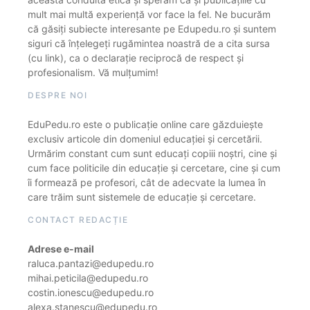
mult mai multă experiență vor face la fel. Ne bucurăm
că găsiți subiecte interesante pe Edupedu.ro și suntem
siguri că înțelegeți rugămintea noastră de a cita sursa
(cu link), ca o declarație reciprocă de respect și
profesionalism. Vă mulțumim!
DESPRE NOI
EduPedu.ro este o publicație online care găzduiește
exclusiv articole din domeniul educației și cercetării.
Urmărim constant cum sunt educați copiii noștri, cine și
cum face politicile din educație și cercetare, cine și cum
îi formează pe profesori, cât de adecvate la lumea în
care trăim sunt sistemele de educație și cercetare.
CONTACT REDACȚIE
Adrese e-mail
raluca.pantazi@edupedu.ro
mihai.peticila@edupedu.ro
costin.ionescu@edupedu.ro
alexa.stanescu@edupedu.ro