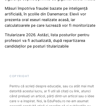
Măsuri împotriva fraudei bazate pe inteligență
artificială, în școlile din Danemarca: Elevii vor
prezenta oral eseuri realizate acasă, iar
calculatoarele pe care lucrează vor fi monitorizate
Titularizare 2026. Astăzi, lista posturilor pentru
profesori va fi actualizată, după repartizarea
candidaților pe posturi titularizabile
COPYRIGHT
Pentru că scrieți despre educație, sau cu atât mai mult
datorită acestui lucru, ar fi util să citați cu link, atunci
când preluați un articol, părți dintr-un articol sau o idee
care v-a inspirat. Noi, la EduPedu.ro ne-am asumat
această conduită etică și sperăm că și publicațiile cu