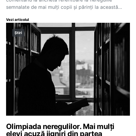
semnalate de mai mulți copii și părinți la această…
Vezi articolul
Știri
Olimpiada neregulilor. Mai mulți
elevi acuză jigniri din partea