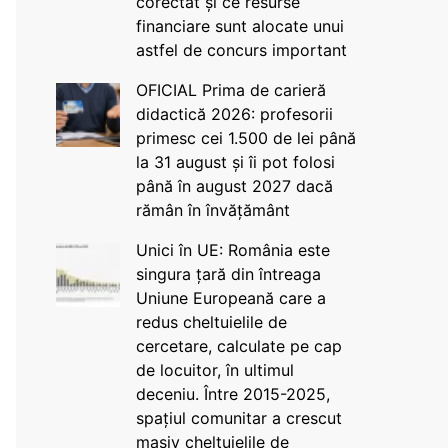
corectat și ce resurse
financiare sunt alocate unui
astfel de concurs important
OFICIAL Prima de carieră
didactică 2026: profesorii
primesc cei 1.500 de lei până
la 31 august și îi pot folosi
până în august 2027 dacă
rămân în învățământ
Unici în UE: România este
singura țară din întreaga
Uniune Europeană care a
redus cheltuielile de
cercetare, calculate pe cap
de locuitor, în ultimul
deceniu. Între 2015-2025,
spațiul comunitar a crescut
masiv cheltuielile de