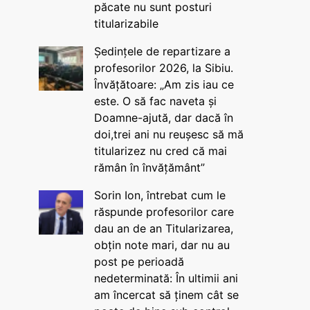
păcate nu sunt posturi
titularizabile
Ședințele de repartizare a
profesorilor 2026, la Sibiu.
Învățătoare: „Am zis iau ce
este. O să fac naveta și
Doamne-ajută, dar dacă în
doi,trei ani nu reușesc să mă
titularizez nu cred că mai
rămân în învățământ”
Sorin Ion, întrebat cum le
răspunde profesorilor care
dau an de an Titularizarea,
obțin note mari, dar nu au
post pe perioadă
nedeterminată: În ultimii ani
am încercat să ținem cât se