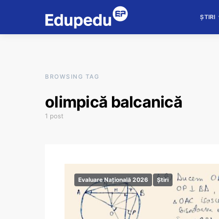
ȘTIRI
BROWSING TAG
olimpică balcanică
1 post
Evaluare Națională 2026
Știri