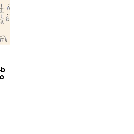
4b
 o