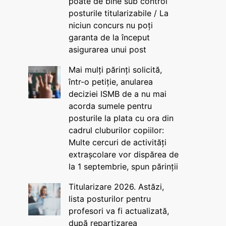
poate de bine sub control
posturile titularizabile / La
niciun concurs nu poți
garanta de la început
asigurarea unui post
Mai mulți părinți solicită,
într-o petiție, anularea
deciziei ISMB de a nu mai
acorda sumele pentru
posturile la plata cu ora din
cadrul cluburilor copiilor:
Multe cercuri de activități
extrașcolare vor dispărea de
la 1 septembrie, spun părinții
Titularizare 2026. Astăzi,
lista posturilor pentru
profesori va fi actualizată,
după repartizarea