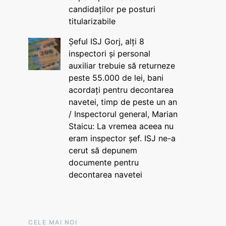
candidaților pe posturi
titularizabile
Șeful ISJ Gorj, alți 8
inspectori și personal
auxiliar trebuie să returneze
peste 55.000 de lei, bani
acordați pentru decontarea
navetei, timp de peste un an
/ Inspectorul general, Marian
Staicu: La vremea aceea nu
eram inspector șef. ISJ ne-a
cerut să depunem
documente pentru
decontarea navetei
CELE MAI NOI