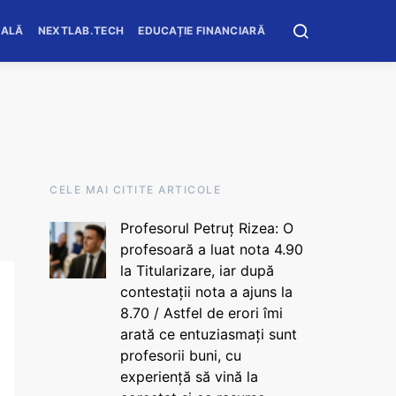
OALĂ
NEXTLAB.TECH
EDUCAȚIE FINANCIARĂ
CELE MAI CITITE ARTICOLE
Profesorul Petruț Rizea: O
profesoară a luat nota 4.90
la Titularizare, iar după
contestații nota a ajuns la
8.70 / Astfel de erori îmi
arată ce entuziasmați sunt
profesorii buni, cu
experiență să vină la