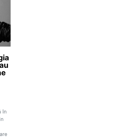
gia
sau
ne
 în
in
care