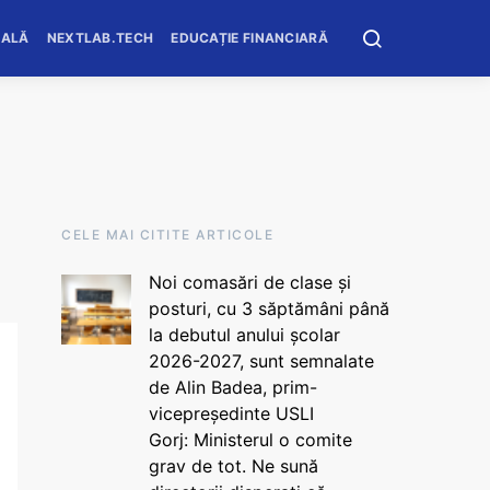
OALĂ
NEXTLAB.TECH
EDUCAȚIE FINANCIARĂ
CELE MAI CITITE ARTICOLE
Noi comasări de clase și
posturi, cu 3 săptămâni până
la debutul anului școlar
2026-2027, sunt semnalate
de Alin Badea, prim-
vicepreședinte USLI
Gorj: Ministerul o comite
grav de tot. Ne sună