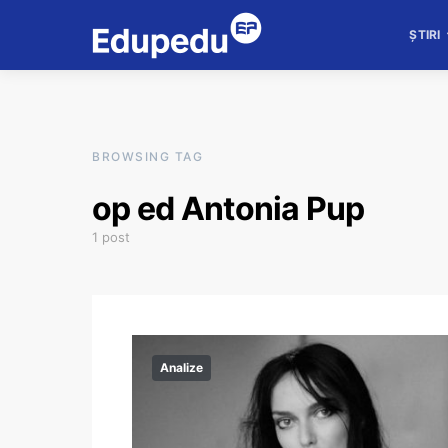
ȘTIRI
BROWSING TAG
op ed Antonia Pup
1 post
Analize