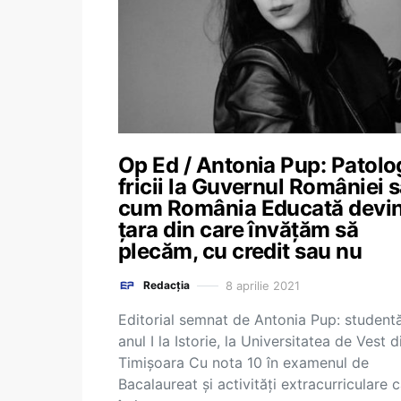
Op Ed / Antonia Pup: Patolo
fricii la Guvernul României 
cum România Educată devi
țara din care învățăm să
plecăm, cu credit sau nu
8 aprilie 2021
Redacția
Editorial semnat de Antonia Pup: studentă
anul I la Istorie, la Universitatea de Vest d
Timișoara Cu nota 10 în examenul de
Bacalaureat și activități extracurriculare 