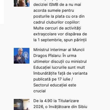
deciziei ISMB de a nu mai
acorda sumele pentru
posturile la plata cu ora din
cadrul cluburilor copiilor:
Multe cercuri de activități
extrașcolare vor dispărea de
la 1 septembrie, spun părinții
Ministrul interimar al Muncii
Dragos Pîslaru: În urma
ultimelor discuții cu ministrul
Educației lucrurile sunt mult
îmbunătățite față de varianta
publicată pe 17 iulie /
Sectorul educației este
crucial
De la 4.90 la Titularizare
2026, o învățătoare din Sibiu