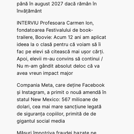
până în august 2027 dacă rămân în
învățământ
INTERVIU Profesoara Carmen Ion,
fondatoarea Festivalului de book-
trailere, Boovie: Acum 12 ani am aplicat
ideea la o clasă pentru că voiam să îi
fac pe elevi să citească mai ușor cărți.
Apoi, elevii m-au convins să continui /
Nu m-am gândit absolut deloc că va
avea vreun impact major
Compania Meta, care deține Facebook
și Instagram, a primit o nouă amendă în
statul New Mexico: 567 milioane de
dolari, cea mai mare sancțiune legată
de siguranța copiilor, primită de de
gigantul social media
Măsuri împotriva fraudei bazate pe