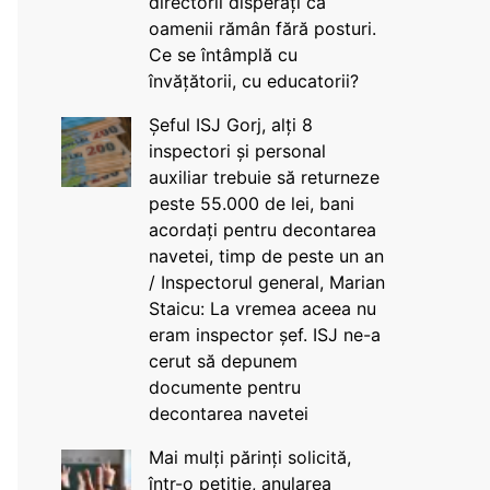
directorii disperați că
oamenii rămân fără posturi.
Ce se întâmplă cu
învățătorii, cu educatorii?
Șeful ISJ Gorj, alți 8
inspectori și personal
auxiliar trebuie să returneze
peste 55.000 de lei, bani
acordați pentru decontarea
navetei, timp de peste un an
/ Inspectorul general, Marian
Staicu: La vremea aceea nu
eram inspector șef. ISJ ne-a
cerut să depunem
documente pentru
decontarea navetei
Mai mulți părinți solicită,
într-o petiție, anularea