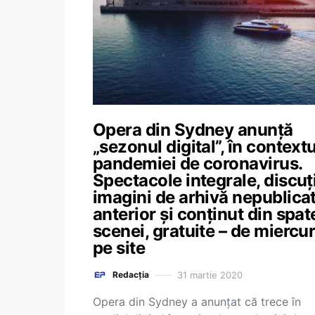
Opera din Sydney anunţă
„sezonul digital”, în contextu
pandemiei de coronavirus.
Spectacole integrale, discuţi
imagini de arhivă nepublica
anterior şi conţinut din spat
scenei, gratuite – de miercur
pe site
31 martie 2020
Redacția
Opera din Sydney a anunţat că trece în