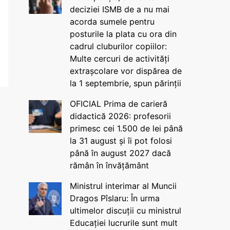
deciziei ISMB de a nu mai
acorda sumele pentru
posturile la plata cu ora din
cadrul cluburilor copiilor:
Multe cercuri de activități
extrașcolare vor dispărea de
la 1 septembrie, spun părinții
OFICIAL Prima de carieră
didactică 2026: profesorii
primesc cei 1.500 de lei până
la 31 august și îi pot folosi
până în august 2027 dacă
rămân în învățământ
Ministrul interimar al Muncii
Dragos Pîslaru: În urma
ultimelor discuții cu ministrul
Educației lucrurile sunt mult