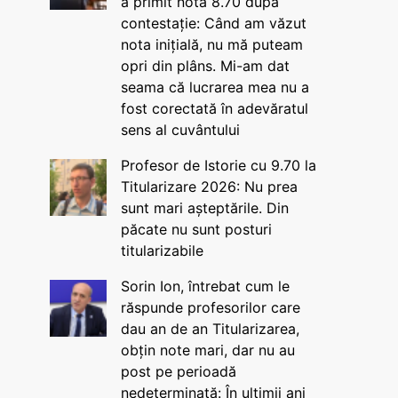
a primit nota 8.70 după
contestație: Când am văzut
nota inițială, nu mă puteam
opri din plâns. Mi-am dat
seama că lucrarea mea nu a
fost corectată în adevăratul
sens al cuvântului
Profesor de Istorie cu 9.70 la
Titularizare 2026: Nu prea
sunt mari așteptările. Din
păcate nu sunt posturi
titularizabile
Sorin Ion, întrebat cum le
răspunde profesorilor care
dau an de an Titularizarea,
obțin note mari, dar nu au
post pe perioadă
nedeterminată: În ultimii ani