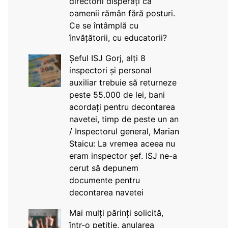
directorii disperați că
oamenii rămân fără posturi.
Ce se întâmplă cu
învățătorii, cu educatorii?
Șeful ISJ Gorj, alți 8
inspectori și personal
auxiliar trebuie să returneze
peste 55.000 de lei, bani
acordați pentru decontarea
navetei, timp de peste un an
/ Inspectorul general, Marian
Staicu: La vremea aceea nu
eram inspector șef. ISJ ne-a
cerut să depunem
documente pentru
decontarea navetei
Mai mulți părinți solicită,
într-o petiție, anularea