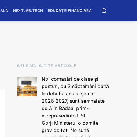
OALĂ
NEXTLAB.TECH
EDUCAȚIE FINANCIARĂ
CELE MAI CITITE ARTICOLE
Noi comasări de clase și
posturi, cu 3 săptămâni până
la debutul anului școlar
2026-2027, sunt semnalate
de Alin Badea, prim-
vicepreședinte USLI
Gorj: Ministerul o comite
grav de tot. Ne sună