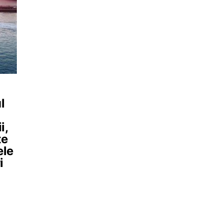
l
i,
te
ele
i