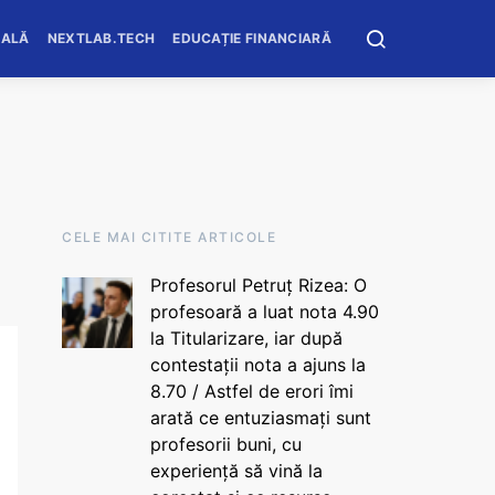
OALĂ
NEXTLAB.TECH
EDUCAȚIE FINANCIARĂ
CELE MAI CITITE ARTICOLE
Profesorul Petruț Rizea: O
profesoară a luat nota 4.90
la Titularizare, iar după
contestații nota a ajuns la
8.70 / Astfel de erori îmi
arată ce entuziasmați sunt
profesorii buni, cu
experiență să vină la