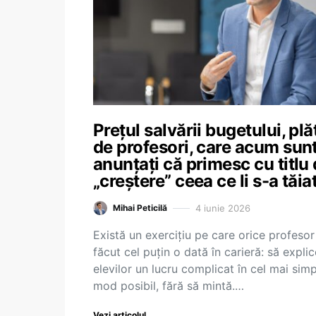
Prețul salvării bugetului, plăt
de profesori, care acum sun
anunțați că primesc cu titlu
„creștere” ceea ce li s-a tăia
4 iunie 2026
Mihai Peticilă
Există un exercițiu pe care orice profesor
făcut cel puțin o dată în carieră: să explic
elevilor un lucru complicat în cel mai sim
mod posibil, fără să mintă.…
Vezi articolul