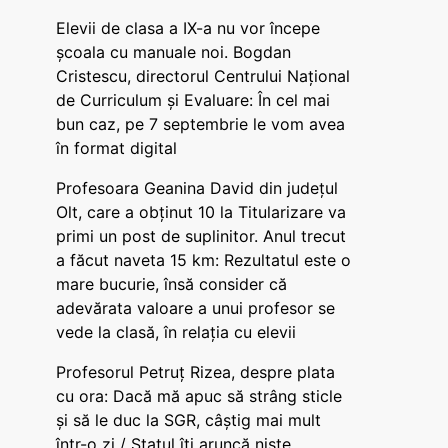
Elevii de clasa a IX-a nu vor începe
școala cu manuale noi. Bogdan
Cristescu, directorul Centrului Național
de Curriculum și Evaluare: În cel mai
bun caz, pe 7 septembrie le vom avea
în format digital
Profesoara Geanina David din județul
Olt, care a obținut 10 la Titularizare va
primi un post de suplinitor. Anul trecut
a făcut naveta 15 km: Rezultatul este o
mare bucurie, însă consider că
adevărata valoare a unui profesor se
vede la clasă, în relația cu elevii
Profesorul Petruț Rizea, despre plata
cu ora: Dacă mă apuc să strâng sticle
și să le duc la SGR, câștig mai mult
într-o zi / Statul îți aruncă niște