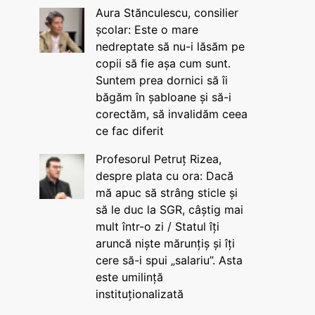
Aura Stănculescu, consilier
școlar: Este o mare
nedreptate să nu-i lăsăm pe
copii să fie așa cum sunt.
Suntem prea dornici să îi
băgăm în șabloane și să-i
corectăm, să invalidăm ceea
ce fac diferit
Profesorul Petruț Rizea,
despre plata cu ora: Dacă
mă apuc să strâng sticle și
să le duc la SGR, câștig mai
mult într-o zi / Statul îți
aruncă niște mărunțiș și îți
cere să-i spui „salariu”. Asta
este umilință
instituționalizată