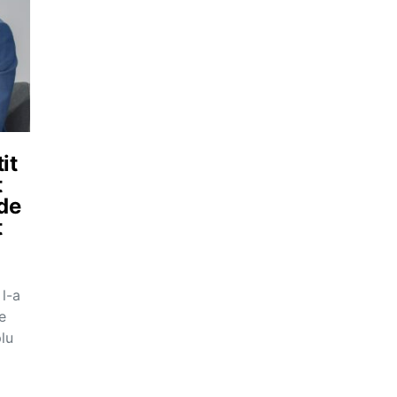
it
t
 de
t
 l-a
e
plu