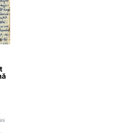
t
nă
e
ni