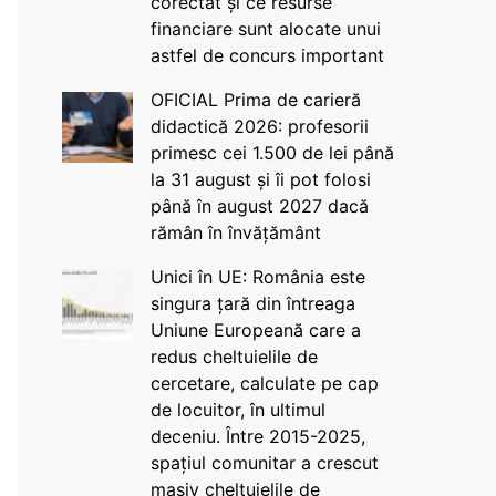
corectat și ce resurse
financiare sunt alocate unui
astfel de concurs important
OFICIAL Prima de carieră
didactică 2026: profesorii
primesc cei 1.500 de lei până
la 31 august și îi pot folosi
până în august 2027 dacă
rămân în învățământ
Unici în UE: România este
singura țară din întreaga
Uniune Europeană care a
redus cheltuielile de
cercetare, calculate pe cap
de locuitor, în ultimul
deceniu. Între 2015-2025,
spațiul comunitar a crescut
masiv cheltuielile de