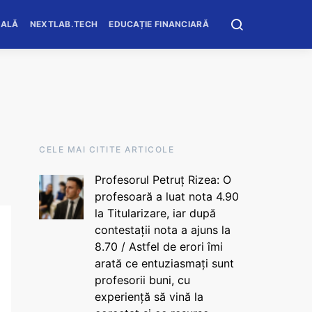
OALĂ
NEXTLAB.TECH
EDUCAȚIE FINANCIARĂ
CELE MAI CITITE ARTICOLE
Profesorul Petruț Rizea: O
profesoară a luat nota 4.90
la Titularizare, iar după
contestații nota a ajuns la
8.70 / Astfel de erori îmi
arată ce entuziasmați sunt
profesorii buni, cu
experiență să vină la