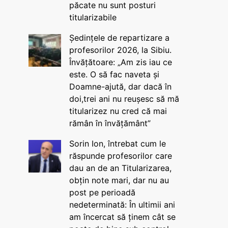
păcate nu sunt posturi
titularizabile
Ședințele de repartizare a
profesorilor 2026, la Sibiu.
Învățătoare: „Am zis iau ce
este. O să fac naveta și
Doamne-ajută, dar dacă în
doi,trei ani nu reușesc să mă
titularizez nu cred că mai
rămân în învățământ”
Sorin Ion, întrebat cum le
răspunde profesorilor care
dau an de an Titularizarea,
obțin note mari, dar nu au
post pe perioadă
nedeterminată: În ultimii ani
am încercat să ținem cât se