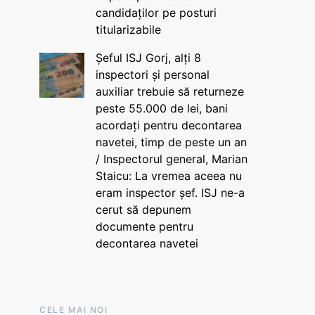
candidaților pe posturi
titularizabile
Șeful ISJ Gorj, alți 8
inspectori și personal
auxiliar trebuie să returneze
peste 55.000 de lei, bani
acordați pentru decontarea
navetei, timp de peste un an
/ Inspectorul general, Marian
Staicu: La vremea aceea nu
eram inspector șef. ISJ ne-a
cerut să depunem
documente pentru
decontarea navetei
CELE MAI NOI