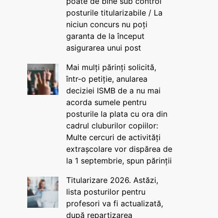
poate de bine sub control
posturile titularizabile / La
niciun concurs nu poți
garanta de la început
asigurarea unui post
Mai mulți părinți solicită,
într-o petiție, anularea
deciziei ISMB de a nu mai
acorda sumele pentru
posturile la plata cu ora din
cadrul cluburilor copiilor:
Multe cercuri de activități
extrașcolare vor dispărea de
la 1 septembrie, spun părinții
Titularizare 2026. Astăzi,
lista posturilor pentru
profesori va fi actualizată,
după repartizarea