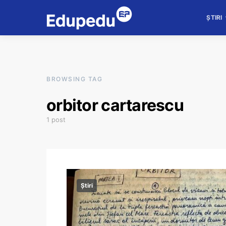
ȘTIRI
BROWSING TAG
orbitor cartarescu
1 post
Știri