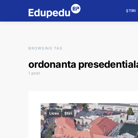
ȘTIRI
BROWSING TAG
ordonanta presedential
1 post
Liceu
Știri