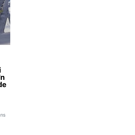
i
în
de
ins