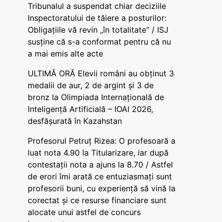
Tribunalul a suspendat chiar deciziile
Inspectoratului de tăiere a posturilor:
Obligațiile vă revin „în totalitate” / ISJ
susține că s-a conformat pentru că nu
a mai emis alte acte
ULTIMĂ ORĂ Elevii români au obținut 3
medalii de aur, 2 de argint și 3 de
bronz la Olimpiada Internațională de
Inteligență Artificială – IOAI 2026,
desfășurată în Kazahstan
Profesorul Petruț Rizea: O profesoară a
luat nota 4.90 la Titularizare, iar după
contestații nota a ajuns la 8.70 / Astfel
de erori îmi arată ce entuziasmați sunt
profesorii buni, cu experiență să vină la
corectat și ce resurse financiare sunt
alocate unui astfel de concurs