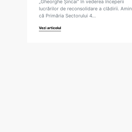
„Gheorghe Șincai” în vederea începerii
lucrărilor de reconsolidare a clădirii. Ami
că Primăria Sectorului 4…
Vezi articolul