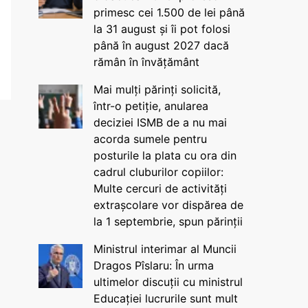
primesc cei 1.500 de lei până
la 31 august și îi pot folosi
până în august 2027 dacă
rămân în învățământ
Mai mulți părinți solicită,
într-o petiție, anularea
deciziei ISMB de a nu mai
acorda sumele pentru
posturile la plata cu ora din
cadrul cluburilor copiilor:
Multe cercuri de activități
extrașcolare vor dispărea de
la 1 septembrie, spun părinții
Ministrul interimar al Muncii
Dragos Pîslaru: În urma
ultimelor discuții cu ministrul
Educației lucrurile sunt mult