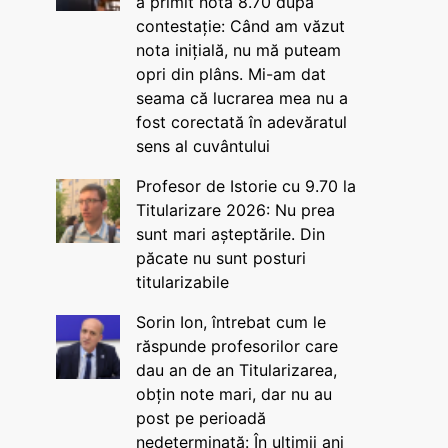
a primit nota 8.70 după
contestație: Când am văzut
nota inițială, nu mă puteam
opri din plâns. Mi-am dat
seama că lucrarea mea nu a
fost corectată în adevăratul
sens al cuvântului
Profesor de Istorie cu 9.70 la
Titularizare 2026: Nu prea
sunt mari așteptările. Din
păcate nu sunt posturi
titularizabile
Sorin Ion, întrebat cum le
răspunde profesorilor care
dau an de an Titularizarea,
obțin note mari, dar nu au
post pe perioadă
nedeterminată: În ultimii ani