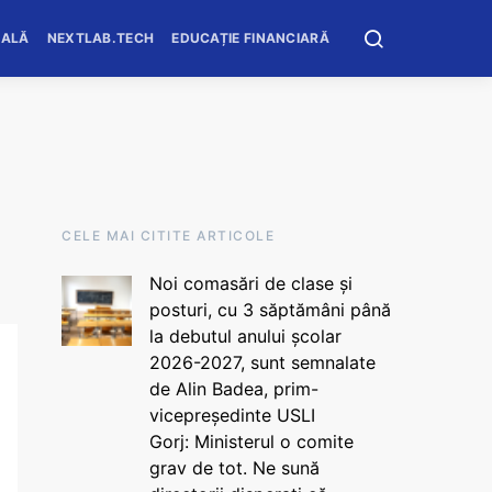
OALĂ
NEXTLAB.TECH
EDUCAȚIE FINANCIARĂ
CELE MAI CITITE ARTICOLE
Noi comasări de clase și
posturi, cu 3 săptămâni până
la debutul anului școlar
2026-2027, sunt semnalate
de Alin Badea, prim-
vicepreședinte USLI
Gorj: Ministerul o comite
grav de tot. Ne sună