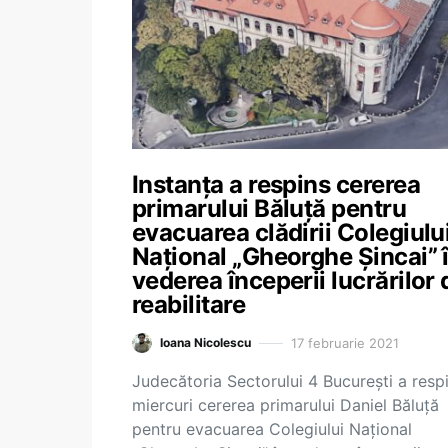
Instanța a respins cererea
primarului Băluță pentru
evacuarea clădirii Colegiulu
Național „Gheorghe Șincai” 
vederea începerii lucrărilor 
reabilitare
17 februarie 2021
Ioana Nicolescu
Judecătoria Sectorului 4 București a resp
miercuri cererea primarului Daniel Băluță
pentru evacuarea Colegiului Național