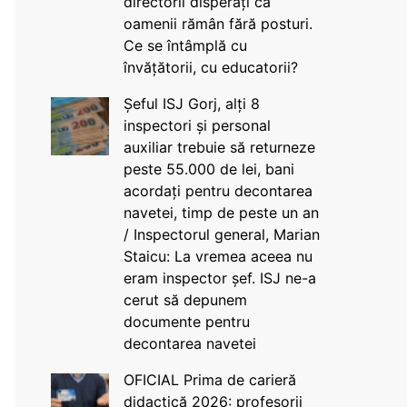
directorii disperați că
oamenii rămân fără posturi.
Ce se întâmplă cu
învățătorii, cu educatorii?
Șeful ISJ Gorj, alți 8
inspectori și personal
auxiliar trebuie să returneze
peste 55.000 de lei, bani
acordați pentru decontarea
navetei, timp de peste un an
/ Inspectorul general, Marian
Staicu: La vremea aceea nu
eram inspector șef. ISJ ne-a
cerut să depunem
documente pentru
decontarea navetei
OFICIAL Prima de carieră
didactică 2026: profesorii