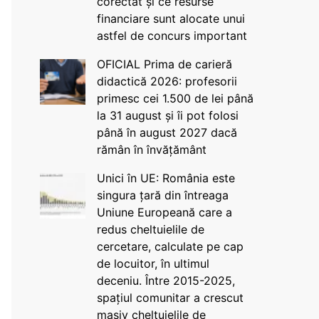
corectat și ce resurse
financiare sunt alocate unui
astfel de concurs important
OFICIAL Prima de carieră
didactică 2026: profesorii
primesc cei 1.500 de lei până
la 31 august și îi pot folosi
până în august 2027 dacă
rămân în învățământ
Unici în UE: România este
singura țară din întreaga
Uniune Europeană care a
redus cheltuielile de
cercetare, calculate pe cap
de locuitor, în ultimul
deceniu. Între 2015-2025,
spațiul comunitar a crescut
masiv cheltuielile de