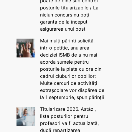
poate de bine sub control
posturile titularizabile / La
niciun concurs nu poți
garanta de la început
asigurarea unui post
Mai mulți părinți solicită,
într-o petiție, anularea
deciziei ISMB de a nu mai
acorda sumele pentru
posturile la plata cu ora din
cadrul cluburilor copiilor:
Multe cercuri de activități
extrașcolare vor dispărea de
la 1 septembrie, spun părinții
Titularizare 2026. Astăzi,
lista posturilor pentru
profesori va fi actualizată,
după repartizarea