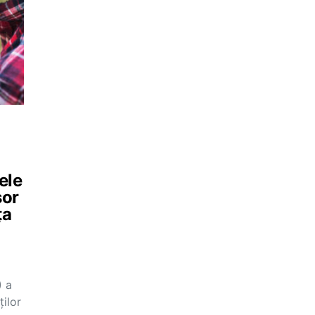
ele
sor
ța
) a
ților