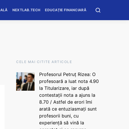
OALĂ
NEXTLAB.TECH
EDUCAȚIE FINANCIARĂ
CELE MAI CITITE ARTICOLE
Profesorul Petruț Rizea: O
profesoară a luat nota 4.90
la Titularizare, iar după
contestații nota a ajuns la
8.70 / Astfel de erori îmi
arată ce entuziasmați sunt
profesorii buni, cu
experiență să vină la