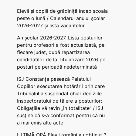
Elevii și copiii de grădiniță încep școala
peste o lună / Calendarul anului școlar
2026-2027 și lista vacanțelor
An școlar 2026-2027. Lista posturilor
pentru profesori a fost actualizată, pe
fiecare județ, după repartizarea
candidaților de la Titularizare 2026 pe
posturi pe perioadă nedeterminată
ISJ Constanța pasează Palatului
Copiilor executarea hotărârii prin care
Tribunalul a suspendat chiar deciziile
Inspectoratului de tăiere a posturilor:
Obligațiile vă revin „în totalitate” / ISJ
susține că s-a conformat pentru că nu
a mai emis alte acte
ULTIMĂ ORĂ Elevii români au obținut 3