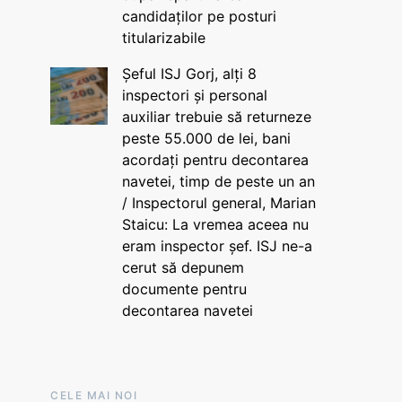
candidaților pe posturi
titularizabile
Șeful ISJ Gorj, alți 8
inspectori și personal
auxiliar trebuie să returneze
peste 55.000 de lei, bani
acordați pentru decontarea
navetei, timp de peste un an
/ Inspectorul general, Marian
Staicu: La vremea aceea nu
eram inspector șef. ISJ ne-a
cerut să depunem
documente pentru
decontarea navetei
CELE MAI NOI