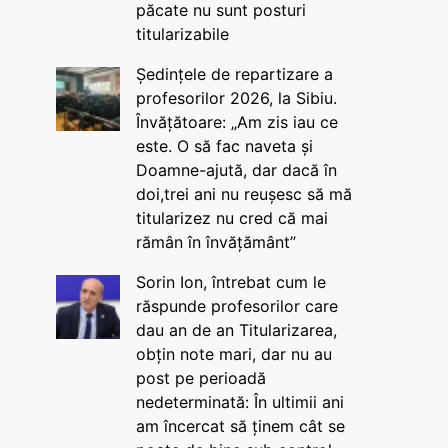
păcate nu sunt posturi
titularizabile
Ședințele de repartizare a
profesorilor 2026, la Sibiu.
Învățătoare: „Am zis iau ce
este. O să fac naveta și
Doamne-ajută, dar dacă în
doi,trei ani nu reușesc să mă
titularizez nu cred că mai
rămân în învățământ”
Sorin Ion, întrebat cum le
răspunde profesorilor care
dau an de an Titularizarea,
obțin note mari, dar nu au
post pe perioadă
nedeterminată: În ultimii ani
am încercat să ținem cât se