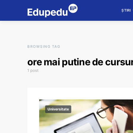
ȘTIRI
BROWSING TAG
ore mai putine de cursur
1 post
Universitate