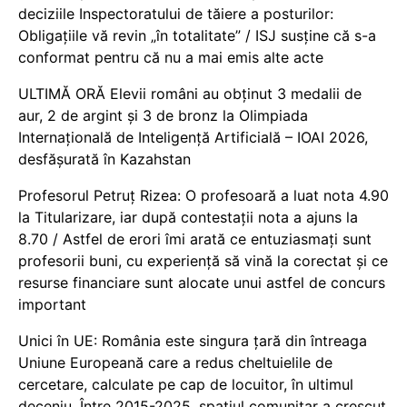
deciziile Inspectoratului de tăiere a posturilor:
Obligațiile vă revin „în totalitate” / ISJ susține că s-a
conformat pentru că nu a mai emis alte acte
ULTIMĂ ORĂ Elevii români au obținut 3 medalii de
aur, 2 de argint și 3 de bronz la Olimpiada
Internațională de Inteligență Artificială – IOAI 2026,
desfășurată în Kazahstan
Profesorul Petruț Rizea: O profesoară a luat nota 4.90
la Titularizare, iar după contestații nota a ajuns la
8.70 / Astfel de erori îmi arată ce entuziasmați sunt
profesorii buni, cu experiență să vină la corectat și ce
resurse financiare sunt alocate unui astfel de concurs
important
Unici în UE: România este singura țară din întreaga
Uniune Europeană care a redus cheltuielile de
cercetare, calculate pe cap de locuitor, în ultimul
deceniu. Între 2015-2025, spațiul comunitar a crescut