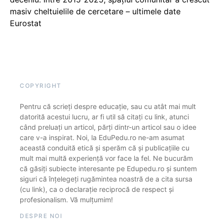
masiv cheltuielile de cercetare – ultimele date
Eurostat
COPYRIGHT
Pentru că scrieți despre educație, sau cu atât mai mult
datorită acestui lucru, ar fi util să citați cu link, atunci
când preluați un articol, părți dintr-un articol sau o idee
care v-a inspirat. Noi, la EduPedu.ro ne-am asumat
această conduită etică și sperăm că și publicațiile cu
mult mai multă experiență vor face la fel. Ne bucurăm
că găsiți subiecte interesante pe Edupedu.ro și suntem
siguri că înțelegeți rugămintea noastră de a cita sursa
(cu link), ca o declarație reciprocă de respect și
profesionalism. Vă mulțumim!
DESPRE NOI