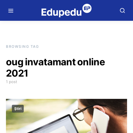
BROWSING TAG
oug invatamant online
2021
1 post
Știri