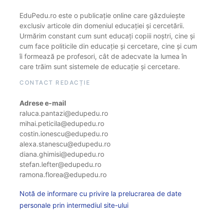
EduPedu.ro este o publicație online care găzduiește
exclusiv articole din domeniul educației și cercetării.
Urmărim constant cum sunt educați copiii noștri, cine și
cum face politicile din educație și cercetare, cine și cum
îi formează pe profesori, cât de adecvate la lumea în
care trăim sunt sistemele de educație și cercetare.
CONTACT REDACȚIE
Adrese e-mail
raluca.pantazi@edupedu.ro
mihai.peticila@edupedu.ro
costin.ionescu@edupedu.ro
alexa.stanescu@edupedu.ro
diana.ghimisi@edupedu.ro
stefan.lefter@edupedu.ro
ramona.florea@edupedu.ro
Notă de informare cu privire la prelucrarea de date
personale prin intermediul site-ului