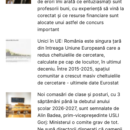
de erori îmi arată ce entuziasmați sunt
profesorii buni, cu experiență să vină la
corectat și ce resurse financiare sunt
alocate unui astfel de concurs
important
Unici în UE: România este singura țară
din întreaga Uniune Europeană care a
redus cheltuielile de cercetare,
calculate pe cap de locuitor, în ultimul
deceniu. Între 2015-2025, spațiul
comunitar a crescut masiv cheltuielile
de cercetare - ultimele date Eurostat
Noi comasări de clase și posturi, cu 3
săptămâni până la debutul anului
școlar 2026-2027, sunt semnalate de
Alin Badea, prim-vicepreședinte USLI
Gorj: Ministerul o comite grav de tot.
Ne sună directorii disperați că oamenii