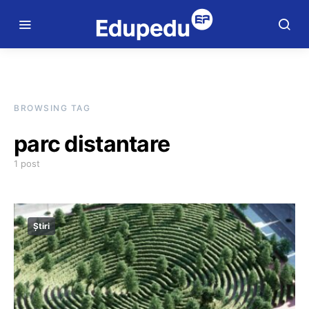
BROWSING TAG
parc distantare
1 post
Știri