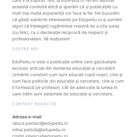
care v-a inspirat. Noi, la EduPedu.ro ne-am asumat
această conduită etică și sperăm că și publicațiile cu
mult mai multă experiență vor face la fel. Ne bucurăm
că găsiți subiecte interesante pe Edupedu.ro și suntem
siguri că înțelegeți rugămintea noastră de a cita sursa
(cu link), ca o declarație reciprocă de respect și
profesionalism. Vă mulțumim!
DESPRE NOI
EduPedu.ro este o publicație online care găzduiește
exclusiv articole din domeniul educației și cercetării.
Urmărim constant cum sunt educați copiii noștri, cine și
cum face politicile din educație și cercetare, cine și cum
îi formează pe profesori, cât de adecvate la lumea în
care trăim sunt sistemele de educație și cercetare.
CONTACT REDACȚIE
Adrese e-mail
raluca.pantazi@edupedu.ro
mihai.peticila@edupedu.ro
costin.ionescu@edupedu.ro