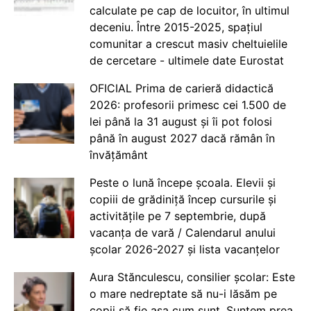
calculate pe cap de locuitor, în ultimul
deceniu. Între 2015-2025, spațiul
comunitar a crescut masiv cheltuielile
de cercetare - ultimele date Eurostat
OFICIAL Prima de carieră didactică
2026: profesorii primesc cei 1.500 de
lei până la 31 august și îi pot folosi
până în august 2027 dacă rămân în
învățământ
Peste o lună începe școala. Elevii și
copiii de grădiniță încep cursurile și
activitățile pe 7 septembrie, după
vacanța de vară / Calendarul anului
școlar 2026-2027 și lista vacanțelor
Aura Stănculescu, consilier școlar: Este
o mare nedreptate să nu-i lăsăm pe
copii să fie așa cum sunt. Suntem prea