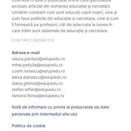
exclusiv articole din domeniul educației și cercetării.
Urmărim constant cum sunt educați copiii noștri, cine și
cum face politicile din educație și cercetare, cine și cum
îi formează pe profesori, cât de adecvate la lumea în
care trăim sunt sistemele de educație și cercetare.
CONTACT REDACȚIE
Adrese e-mail
raluca.pantazi@edupedu.ro
mihai.peticila@edupedu.ro
costin.ionescu@edupedu.ro
alexa.stanescu@edupedu.ro
diana.ghimisi@edupedu.ro
stefan.lefter@edupedu.ro
ramona.florea@edupedu.ro
Notă de informare cu privire la prelucrarea de date
personale prin intermediul site-ului
Politica de cookie