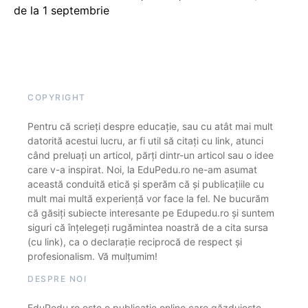
de la 1 septembrie
COPYRIGHT
Pentru că scrieți despre educație, sau cu atât mai mult
datorită acestui lucru, ar fi util să citați cu link, atunci
când preluați un articol, părți dintr-un articol sau o idee
care v-a inspirat. Noi, la EduPedu.ro ne-am asumat
această conduită etică și sperăm că și publicațiile cu
mult mai multă experiență vor face la fel. Ne bucurăm
că găsiți subiecte interesante pe Edupedu.ro și suntem
siguri că înțelegeți rugămintea noastră de a cita sursa
(cu link), ca o declarație reciprocă de respect și
profesionalism. Vă mulțumim!
DESPRE NOI
EduPedu.ro este o publicație online care găzduiește