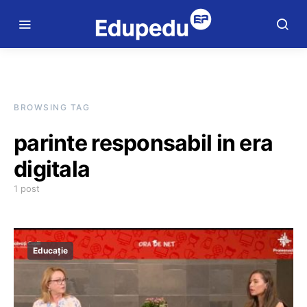
BROWSING TAG
parinte responsabil in era
digitala
1 post
Educație