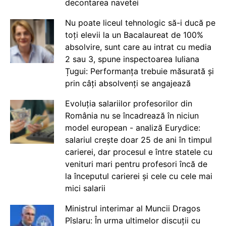
decontarea navetei
Nu poate liceul tehnologic să-i ducă pe
toți elevii la un Bacalaureat de 100%
absolvire, sunt care au intrat cu media
2 sau 3, spune inspectoarea Iuliana
Țugui: Performanța trebuie măsurată și
prin câți absolvenți se angajează
Evoluția salariilor profesorilor din
România nu se încadrează în niciun
model european - analiză Eurydice:
salariul crește doar 25 de ani în timpul
carierei, dar procesul e între statele cu
venituri mari pentru profesori încă de
la începutul carierei și cele cu cele mai
mici salarii
Ministrul interimar al Muncii Dragos
Pîslaru: În urma ultimelor discuții cu