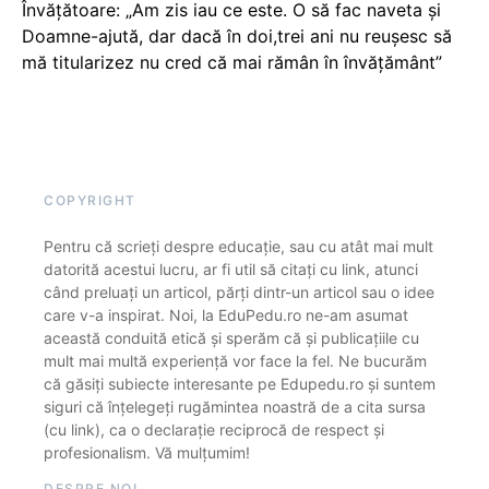
Învățătoare: „Am zis iau ce este. O să fac naveta și
Doamne-ajută, dar dacă în doi,trei ani nu reușesc să
mă titularizez nu cred că mai rămân în învățământ”
COPYRIGHT
Pentru că scrieți despre educație, sau cu atât mai mult
datorită acestui lucru, ar fi util să citați cu link, atunci
când preluați un articol, părți dintr-un articol sau o idee
care v-a inspirat. Noi, la EduPedu.ro ne-am asumat
această conduită etică și sperăm că și publicațiile cu
mult mai multă experiență vor face la fel. Ne bucurăm
că găsiți subiecte interesante pe Edupedu.ro și suntem
siguri că înțelegeți rugămintea noastră de a cita sursa
(cu link), ca o declarație reciprocă de respect și
profesionalism. Vă mulțumim!
DESPRE NOI