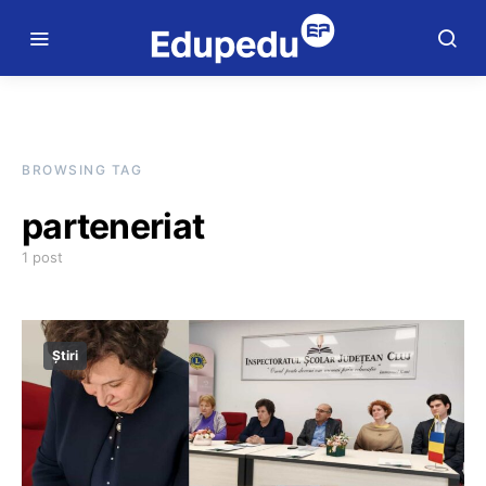
BROWSING TAG
parteneriat
1 post
Știri