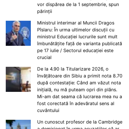
vor dispărea de la 1 septembrie, spun
părinții
Ministrul interimar al Muncii Dragos
Pîslaru: În urma ultimelor discuții cu
ministrul Educației lucrurile sunt mult
îmbunătățite față de varianta publicată
pe 17 iulie / Sectorul educației este
crucial
De la 4.90 la Titularizare 2026, o
învățătoare din Sibiu a primit nota 8.70
după contestație: Când am văzut nota
inițială, nu mă puteam opri din plâns.
Mi-am dat seama că lucrarea mea nu a
fost corectată în adevăratul sens al
cuvântului
Un cunoscut profesor de la Cambridge
a demisionat în urma acuzațiilor că ar