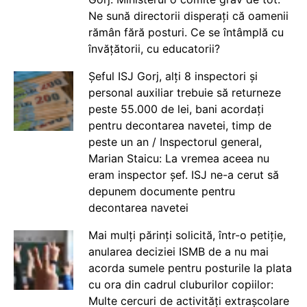
Ne sună directorii disperați că oamenii
rămân fără posturi. Ce se întâmplă cu
învățătorii, cu educatorii?
Șeful ISJ Gorj, alți 8 inspectori și
personal auxiliar trebuie să returneze
peste 55.000 de lei, bani acordați
pentru decontarea navetei, timp de
peste un an / Inspectorul general,
Marian Staicu: La vremea aceea nu
eram inspector șef. ISJ ne-a cerut să
depunem documente pentru
decontarea navetei
Mai mulți părinți solicită, într-o petiție,
anularea deciziei ISMB de a nu mai
acorda sumele pentru posturile la plata
cu ora din cadrul cluburilor copiilor:
Multe cercuri de activități extrașcolare