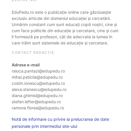
EduPedu.ro este o publicație online care găzduiește
exclusiv articole din domeniul educației și cercetării.
Urmărim constant cum sunt educați copiii noștri, cine și
cum face politicile din educație și cercetare, cine și cum
îi formează pe profesori, cât de adecvate la lumea în
care trăim sunt sistemele de educație și cercetare.
CONTACT REDACȚIE
Adrese e-mail
raluca.pantazi@edupedu.ro
mihai.peticila@edupedu.ro
costin.ionescu@edupedu.ro
alexa.stanescu@edupedu.ro
diana.ghimisi@edupedu.ro
stefan.lefter@edupedu.ro
ramona.florea@edupedu.ro
Notă de informare cu privire la prelucrarea de date
personale prin intermediul site-ului