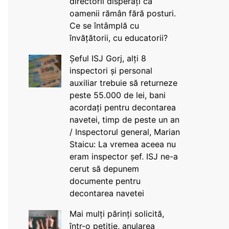
directorii disperați că
oamenii rămân fără posturi.
Ce se întâmplă cu
învățătorii, cu educatorii?
Șeful ISJ Gorj, alți 8
inspectori și personal
auxiliar trebuie să returneze
peste 55.000 de lei, bani
acordați pentru decontarea
navetei, timp de peste un an
/ Inspectorul general, Marian
Staicu: La vremea aceea nu
eram inspector șef. ISJ ne-a
cerut să depunem
documente pentru
decontarea navetei
Mai mulți părinți solicită,
într-o petiție, anularea