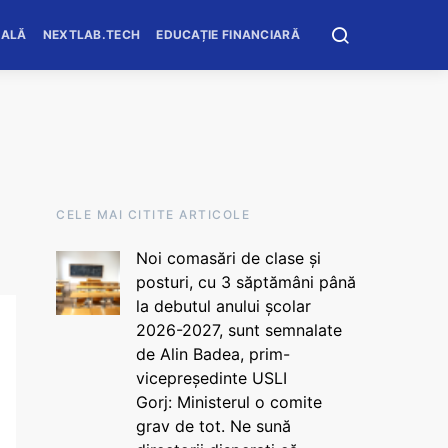
OALĂ
NEXTLAB.TECH
EDUCAȚIE FINANCIARĂ
CELE MAI CITITE ARTICOLE
Noi comasări de clase și
posturi, cu 3 săptămâni până
la debutul anului școlar
2026-2027, sunt semnalate
de Alin Badea, prim-
vicepreședinte USLI
Gorj: Ministerul o comite
grav de tot. Ne sună