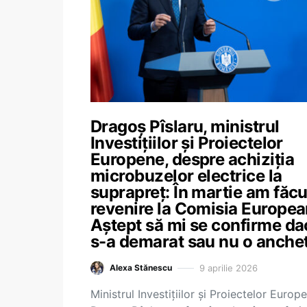
Dragoș Pîslaru, ministrul
Investițiilor și Proiectelor
Europene, despre achiziția
microbuzelor electrice la
suprapreț: În martie am făcu
revenire la Comisia Europea
Aștept să mi se confirme da
s-a demarat sau nu o anche
9 aprilie 2026
Alexa Stănescu
Ministrul Investițiilor și Proiectelor Europ