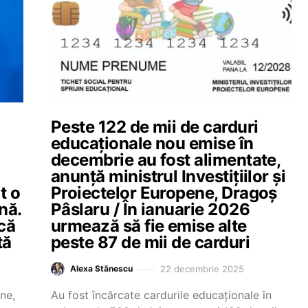
Peste 122 de mii de carduri
educaționale nou emise în
decembrie au fost alimentate,
anunță ministrul Investițiilor și
t o
Proiectelor Europene, Dragoș
nă.
Pâslaru / În ianuarie 2026
că
urmează să fie emise alte
tă
peste 87 de mii de carduri
22 decembrie 2025
Alexa Stănescu
ene,
Au fost încărcate cardurile educaționale în