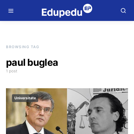
BROWSING TAG
paul buglea
1 post
Universitate