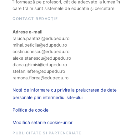
îi formează pe profesori, cât de adecvate la lumea în
care trăim sunt sistemele de educație și cercetare.
CONTACT REDACȚIE
Adrese e-mail
raluca.pantazi@edupedu.ro
mihai.peticila@edupedu.ro
costin.ionescu@edupedu.ro
alexa.stanescu@edupedu.ro
diana.ghimisi@edupedu.ro
stefan.lefter@edupedu.ro
ramona.florea@edupedu.ro
Notă de informare cu privire la prelucrarea de date
personale prin intermediul site-ului
Politica de cookie
Modifică setarile cookie-urilor
PUBLICITATE ȘI PARTENERIATE