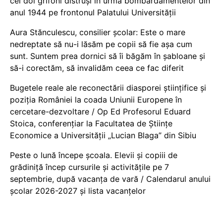
cei doi grifoni distruși în urma bombardamentelor din
anul 1944 pe frontonul Palatului Universității
Aura Stănculescu, consilier școlar: Este o mare
nedreptate să nu-i lăsăm pe copii să fie așa cum
sunt. Suntem prea dornici să îi băgăm în șabloane și
să-i corectăm, să invalidăm ceea ce fac diferit
Bugetele reale ale reconectării diasporei științifice și
poziția României la coada Uniunii Europene în
cercetare-dezvoltare / Op Ed Profesorul Eduard
Stoica, conferențiar la Facultatea de Științe
Economice a Universității „Lucian Blaga” din Sibiu
Peste o lună începe școala. Elevii și copiii de
grădiniță încep cursurile și activitățile pe 7
septembrie, după vacanța de vară / Calendarul anului
școlar 2026-2027 și lista vacanțelor