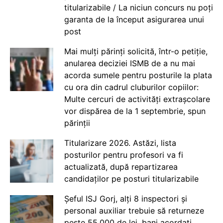
titularizabile / La niciun concurs nu poți
garanta de la început asigurarea unui
post
Mai mulți părinți solicită, într-o petiție,
anularea deciziei ISMB de a nu mai
acorda sumele pentru posturile la plata
cu ora din cadrul cluburilor copiilor:
Multe cercuri de activități extrașcolare
vor dispărea de la 1 septembrie, spun
părinții
Titularizare 2026. Astăzi, lista
posturilor pentru profesori va fi
actualizată, după repartizarea
candidaților pe posturi titularizabile
Șeful ISJ Gorj, alți 8 inspectori și
personal auxiliar trebuie să returneze
peste 55.000 de lei, bani acordați