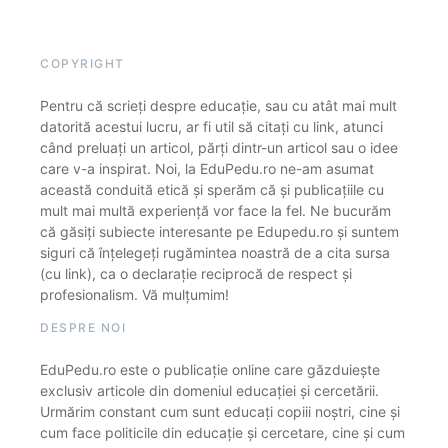
COPYRIGHT
Pentru că scrieți despre educație, sau cu atât mai mult
datorită acestui lucru, ar fi util să citați cu link, atunci
când preluați un articol, părți dintr-un articol sau o idee
care v-a inspirat. Noi, la EduPedu.ro ne-am asumat
această conduită etică și sperăm că și publicațiile cu
mult mai multă experiență vor face la fel. Ne bucurăm
că găsiți subiecte interesante pe Edupedu.ro și suntem
siguri că înțelegeți rugămintea noastră de a cita sursa
(cu link), ca o declarație reciprocă de respect și
profesionalism. Vă mulțumim!
DESPRE NOI
EduPedu.ro este o publicație online care găzduiește
exclusiv articole din domeniul educației și cercetării.
Urmărim constant cum sunt educați copiii noștri, cine și
cum face politicile din educație și cercetare, cine și cum