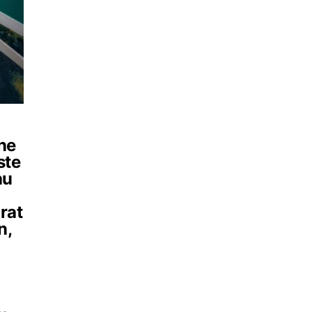
ine
ste
au
rat
n,