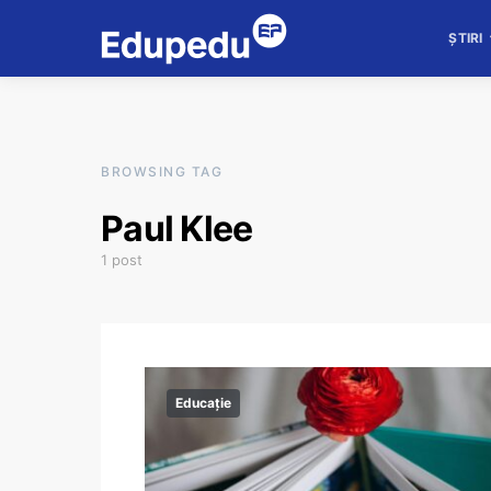
ȘTIRI
BROWSING TAG
Paul Klee
1 post
Educație