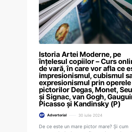
Istoria Artei Moderne, pe
înțelesul copiilor – Curs onl
de vară, în care vor afla ce e
impresionismul, cubismul s
expresionismul prin operele
pictorilor Degas, Monet, Seu
și Signac, van Gogh, Gaugui
Picasso și Kandinsky (P)
30 iulie 2024
Advertorial
De ce este un mare pictor mare? Și cum