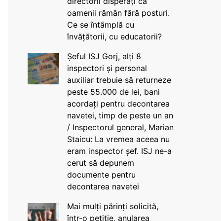
directorii disperați că
oamenii rămân fără posturi.
Ce se întâmplă cu
învățătorii, cu educatorii?
Șeful ISJ Gorj, alți 8
inspectori și personal
auxiliar trebuie să returneze
peste 55.000 de lei, bani
acordați pentru decontarea
navetei, timp de peste un an
/ Inspectorul general, Marian
Staicu: La vremea aceea nu
eram inspector șef. ISJ ne-a
cerut să depunem
documente pentru
decontarea navetei
Mai mulți părinți solicită,
într-o petiție, anularea