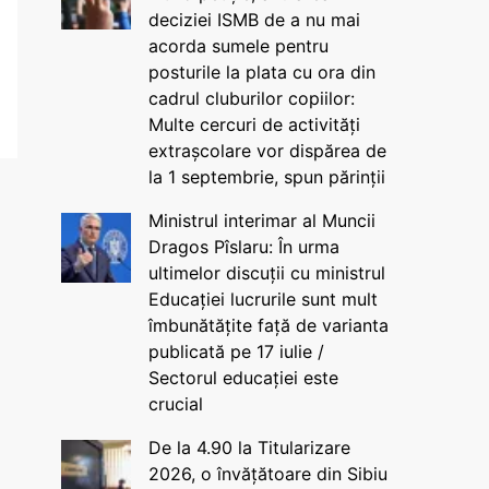
deciziei ISMB de a nu mai
acorda sumele pentru
posturile la plata cu ora din
cadrul cluburilor copiilor:
Multe cercuri de activități
extrașcolare vor dispărea de
la 1 septembrie, spun părinții
Ministrul interimar al Muncii
Dragos Pîslaru: În urma
ultimelor discuții cu ministrul
Educației lucrurile sunt mult
îmbunătățite față de varianta
publicată pe 17 iulie /
Sectorul educației este
crucial
De la 4.90 la Titularizare
2026, o învățătoare din Sibiu