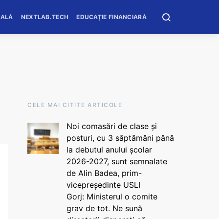
OALĂ
NEXTLAB.TECH
EDUCAȚIE FINANCIARĂ
CELE MAI CITITE ARTICOLE
Noi comasări de clase și
posturi, cu 3 săptămâni până
la debutul anului școlar
2026-2027, sunt semnalate
de Alin Badea, prim-
vicepreședinte USLI
Gorj: Ministerul o comite
grav de tot. Ne sună