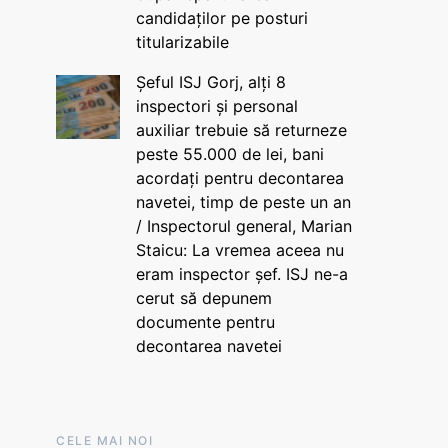
candidaților pe posturi
titularizabile
Șeful ISJ Gorj, alți 8
inspectori și personal
auxiliar trebuie să returneze
peste 55.000 de lei, bani
acordați pentru decontarea
navetei, timp de peste un an
/ Inspectorul general, Marian
Staicu: La vremea aceea nu
eram inspector șef. ISJ ne-a
cerut să depunem
documente pentru
decontarea navetei
CELE MAI NOI