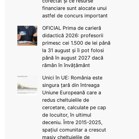
corectat și ce resurse
financiare sunt alocate unui
astfel de concurs important
OFICIAL Prima de carieră
didactică 2026: profesorii
primesc cei 1.500 de lei până
la 31 august și îi pot folosi
până în august 2027 dacă
rămân în învățământ
Unici în UE: România este
singura țară din întreaga
Uniune Europeană care a
redus cheltuielile de
cercetare, calculate pe cap
de locuitor, în ultimul
deceniu. Între 2015-2025,
spațiul comunitar a crescut
masiv cheltuielile de