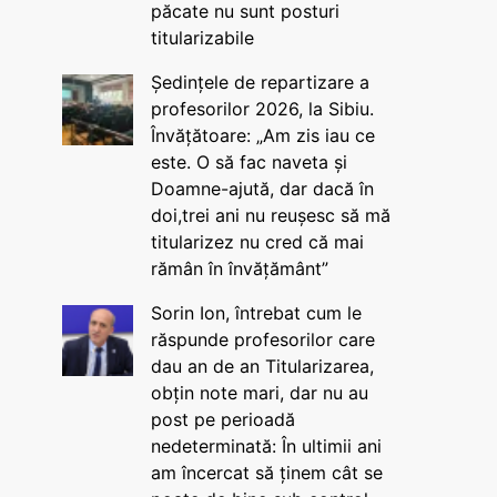
păcate nu sunt posturi
titularizabile
Ședințele de repartizare a
profesorilor 2026, la Sibiu.
Învățătoare: „Am zis iau ce
este. O să fac naveta și
Doamne-ajută, dar dacă în
doi,trei ani nu reușesc să mă
titularizez nu cred că mai
rămân în învățământ”
Sorin Ion, întrebat cum le
răspunde profesorilor care
dau an de an Titularizarea,
obțin note mari, dar nu au
post pe perioadă
nedeterminată: În ultimii ani
am încercat să ținem cât se