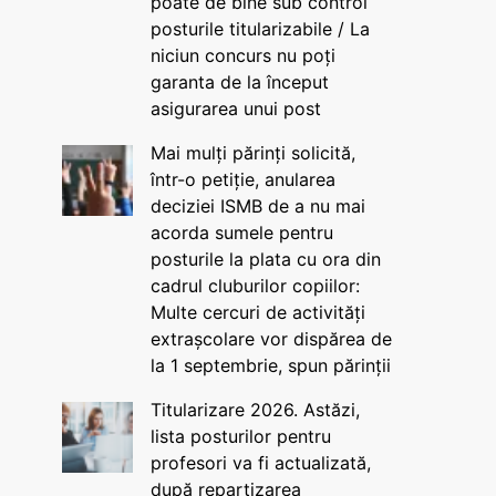
poate de bine sub control
posturile titularizabile / La
niciun concurs nu poți
garanta de la început
asigurarea unui post
Mai mulți părinți solicită,
într-o petiție, anularea
deciziei ISMB de a nu mai
acorda sumele pentru
posturile la plata cu ora din
cadrul cluburilor copiilor:
Multe cercuri de activități
extrașcolare vor dispărea de
la 1 septembrie, spun părinții
Titularizare 2026. Astăzi,
lista posturilor pentru
profesori va fi actualizată,
după repartizarea