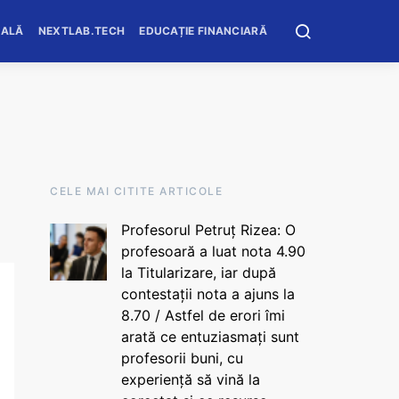
OALĂ
NEXTLAB.TECH
EDUCAȚIE FINANCIARĂ
CELE MAI CITITE ARTICOLE
Profesorul Petruț Rizea: O
profesoară a luat nota 4.90
la Titularizare, iar după
contestații nota a ajuns la
8.70 / Astfel de erori îmi
arată ce entuziasmați sunt
profesorii buni, cu
experiență să vină la