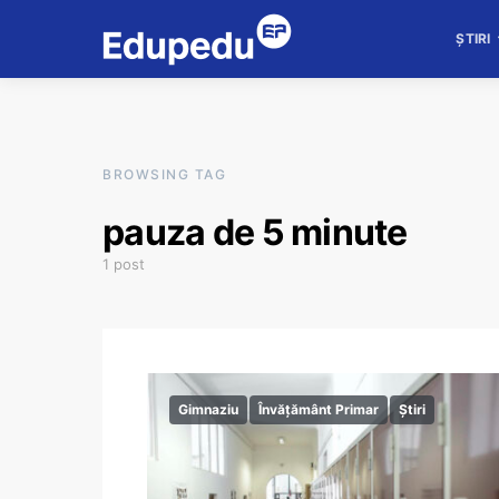
ȘTIRI
BROWSING TAG
pauza de 5 minute
1 post
Gimnaziu
Învățământ Primar
Știri