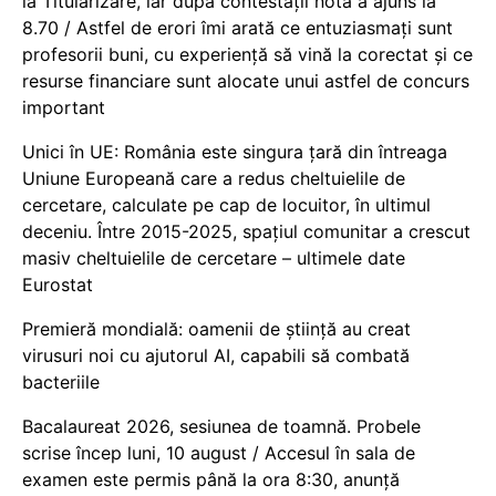
la Titularizare, iar după contestații nota a ajuns la
8.70 / Astfel de erori îmi arată ce entuziasmați sunt
profesorii buni, cu experiență să vină la corectat și ce
resurse financiare sunt alocate unui astfel de concurs
important
Unici în UE: România este singura țară din întreaga
Uniune Europeană care a redus cheltuielile de
cercetare, calculate pe cap de locuitor, în ultimul
deceniu. Între 2015-2025, spațiul comunitar a crescut
masiv cheltuielile de cercetare – ultimele date
Eurostat
Premieră mondială: oamenii de știință au creat
virusuri noi cu ajutorul AI, capabili să combată
bacteriile
Bacalaureat 2026, sesiunea de toamnă. Probele
scrise încep luni, 10 august / Accesul în sala de
examen este permis până la ora 8:30, anunță