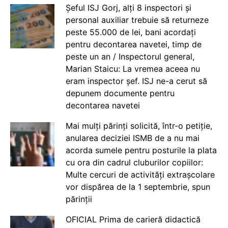
Șeful ISJ Gorj, alți 8 inspectori și
personal auxiliar trebuie să returneze
peste 55.000 de lei, bani acordați
pentru decontarea navetei, timp de
peste un an / Inspectorul general,
Marian Staicu: La vremea aceea nu
eram inspector șef. ISJ ne-a cerut să
depunem documente pentru
decontarea navetei
Mai mulți părinți solicită, într-o petiție,
anularea deciziei ISMB de a nu mai
acorda sumele pentru posturile la plata
cu ora din cadrul cluburilor copiilor:
Multe cercuri de activități extrașcolare
vor dispărea de la 1 septembrie, spun
părinții
OFICIAL Prima de carieră didactică