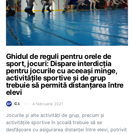
Ghidul de reguli pentru orele de
sport, jocuri: Dispare interdicția
pentru jocurile cu aceeași minge,
activitățile sportive și de grup
trebuie să permită distanțarea între
elevi
4 februarie 2021
C.I.
Jocurile și alte activități de grup, precum și
activitățile sportive în școală trebuie să se
desfășoare cu asigurarea distanței între elevi, potrivit