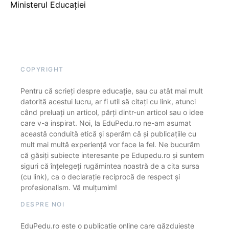
Ministerul Educației
COPYRIGHT
Pentru că scrieți despre educație, sau cu atât mai mult
datorită acestui lucru, ar fi util să citați cu link, atunci
când preluați un articol, părți dintr-un articol sau o idee
care v-a inspirat. Noi, la EduPedu.ro ne-am asumat
această conduită etică și sperăm că și publicațiile cu
mult mai multă experiență vor face la fel. Ne bucurăm
că găsiți subiecte interesante pe Edupedu.ro și suntem
siguri că înțelegeți rugămintea noastră de a cita sursa
(cu link), ca o declarație reciprocă de respect și
profesionalism. Vă mulțumim!
DESPRE NOI
EduPedu.ro este o publicație online care găzduiește