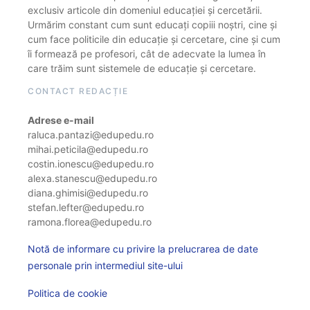
exclusiv articole din domeniul educației și cercetării.
Urmărim constant cum sunt educați copiii noștri, cine și
cum face politicile din educație și cercetare, cine și cum
îi formează pe profesori, cât de adecvate la lumea în
care trăim sunt sistemele de educație și cercetare.
CONTACT REDACȚIE
Adrese e-mail
raluca.pantazi@edupedu.ro
mihai.peticila@edupedu.ro
costin.ionescu@edupedu.ro
alexa.stanescu@edupedu.ro
diana.ghimisi@edupedu.ro
stefan.lefter@edupedu.ro
ramona.florea@edupedu.ro
Notă de informare cu privire la prelucrarea de date
personale prin intermediul site-ului
Politica de cookie