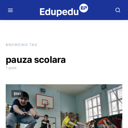
BROWSING TAG
pauza scolara
1 post
Știri