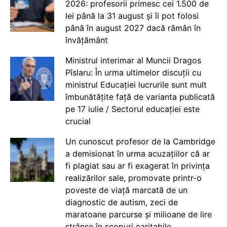
2026: profesorii primesc cei 1.500 de
lei până la 31 august și îi pot folosi
până în august 2027 dacă rămân în
învățământ
Ministrul interimar al Muncii Dragos
Pîslaru: În urma ultimelor discuții cu
ministrul Educației lucrurile sunt mult
îmbunătățite față de varianta publicată
pe 17 iulie / Sectorul educației este
crucial
Un cunoscut profesor de la Cambridge
a demisionat în urma acuzațiilor că ar
fi plagiat sau ar fi exagerat în privința
realizărilor sale, promovate printr-o
poveste de viață marcată de un
diagnostic de autism, zeci de
maratoane parcurse și milioane de lire
strânse în scopuri caritabile