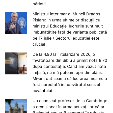
părinții
Ministrul interimar al Muncii Dragos
Pîslaru: În urma ultimelor discuții cu
ministrul Educației lucrurile sunt mult
îmbunătățite față de varianta publicată
pe 17 iulie / Sectorul educației este
crucial
De la 4.90 la Titularizare 2026, o
învățătoare din Sibiu a primit nota 8.70
după contestație: Când am văzut nota
inițială, nu mă puteam opri din plâns.
Mi-am dat seama că lucrarea mea nu a
fost corectată în adevăratul sens al
cuvântului
Un cunoscut profesor de la Cambridge
a demisionat în urma acuzațiilor că ar
fi plagiat sau ar fi exagerat în privința