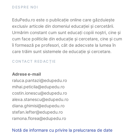
DESPRE NOI
EduPedu.ro este o publicație online care găzduiește
exclusiv articole din domeniul educației și cercetării.
Urmărim constant cum sunt educați copiii noștri, cine și
cum face politicile din educație și cercetare, cine și cum
îi formează pe profesori, cât de adecvate la lumea în
care trăim sunt sistemele de educație și cercetare.
CONTACT REDACȚIE
Adrese e-mail
raluca.pantazi@edupedu.ro
mihai.peticila@edupedu.ro
costin.ionescu@edupedu.ro
alexa.stanescu@edupedu.ro
diana.ghimisi@edupedu.ro
stefan.lefter@edupedu.ro
ramona.florea@edupedu.ro
Notă de informare cu privire la prelucrarea de date