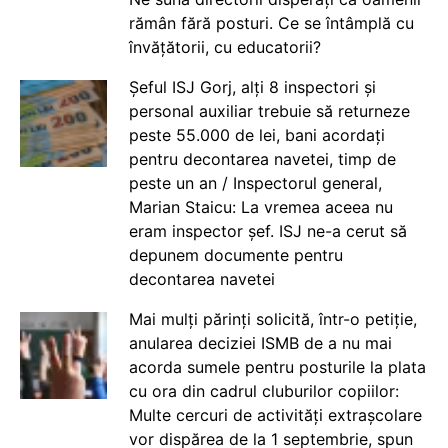
rămân fără posturi. Ce se întâmplă cu
învățătorii, cu educatorii?
Șeful ISJ Gorj, alți 8 inspectori și
personal auxiliar trebuie să returneze
peste 55.000 de lei, bani acordați
pentru decontarea navetei, timp de
peste un an / Inspectorul general,
Marian Staicu: La vremea aceea nu
eram inspector șef. ISJ ne-a cerut să
depunem documente pentru
decontarea navetei
Mai mulți părinți solicită, într-o petiție,
anularea deciziei ISMB de a nu mai
acorda sumele pentru posturile la plata
cu ora din cadrul cluburilor copiilor:
Multe cercuri de activități extrașcolare
vor dispărea de la 1 septembrie, spun