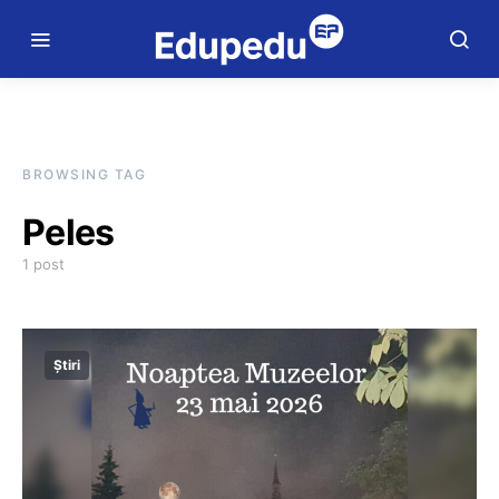
BROWSING TAG
Peles
1 post
Știri