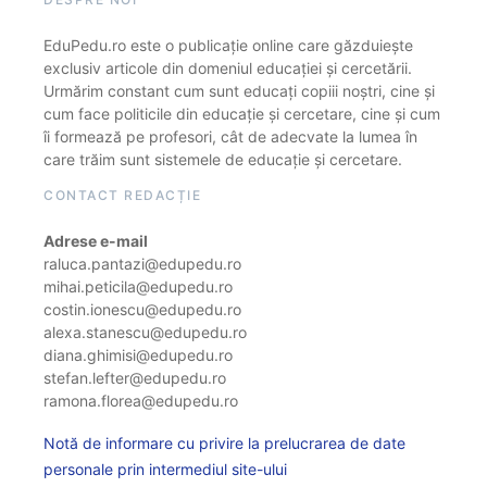
EduPedu.ro este o publicație online care găzduiește
exclusiv articole din domeniul educației și cercetării.
Urmărim constant cum sunt educați copiii noștri, cine și
cum face politicile din educație și cercetare, cine și cum
îi formează pe profesori, cât de adecvate la lumea în
care trăim sunt sistemele de educație și cercetare.
CONTACT REDACȚIE
Adrese e-mail
raluca.pantazi@edupedu.ro
mihai.peticila@edupedu.ro
costin.ionescu@edupedu.ro
alexa.stanescu@edupedu.ro
diana.ghimisi@edupedu.ro
stefan.lefter@edupedu.ro
ramona.florea@edupedu.ro
Notă de informare cu privire la prelucrarea de date
personale prin intermediul site-ului