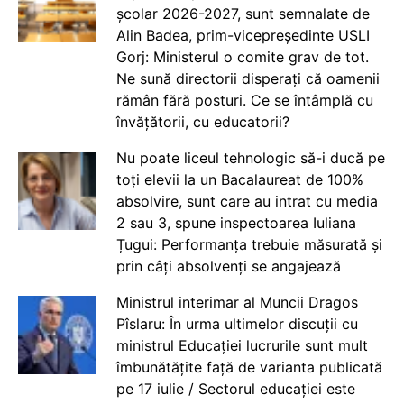
școlar 2026-2027, sunt semnalate de
Alin Badea, prim-vicepreședinte USLI
Gorj: Ministerul o comite grav de tot.
Ne sună directorii disperați că oamenii
rămân fără posturi. Ce se întâmplă cu
învățătorii, cu educatorii?
Nu poate liceul tehnologic să-i ducă pe
toți elevii la un Bacalaureat de 100%
absolvire, sunt care au intrat cu media
2 sau 3, spune inspectoarea Iuliana
Țugui: Performanța trebuie măsurată și
prin câți absolvenți se angajează
Ministrul interimar al Muncii Dragos
Pîslaru: În urma ultimelor discuții cu
ministrul Educației lucrurile sunt mult
îmbunătățite față de varianta publicată
pe 17 iulie / Sectorul educației este