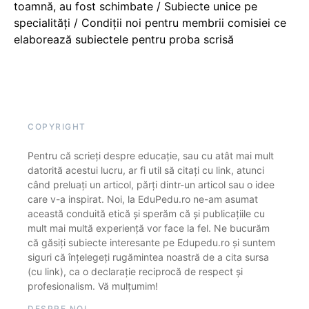
toamnă, au fost schimbate / Subiecte unice pe
specialități / Condiții noi pentru membrii comisiei ce
elaborează subiectele pentru proba scrisă
COPYRIGHT
Pentru că scrieți despre educație, sau cu atât mai mult
datorită acestui lucru, ar fi util să citați cu link, atunci
când preluați un articol, părți dintr-un articol sau o idee
care v-a inspirat. Noi, la EduPedu.ro ne-am asumat
această conduită etică și sperăm că și publicațiile cu
mult mai multă experiență vor face la fel. Ne bucurăm
că găsiți subiecte interesante pe Edupedu.ro și suntem
siguri că înțelegeți rugămintea noastră de a cita sursa
(cu link), ca o declarație reciprocă de respect și
profesionalism. Vă mulțumim!
DESPRE NOI