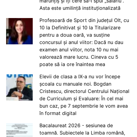
mărunțiș și îți cere să-i spui „salariu”.
Asta este umilință instituționalizată
Profesoară de Sport din județul Olt, cu
10 la Definitivat și 10 la Titularizare
pentru a doua oară, va susține
concursul și anul viitor: Dacă nu dau
examen anul viitor, nota 10 nu mai
valorează mare lucru. Cineva cu 5
poate să ia ore înaintea mea
Elevii de clasa a IX-a nu vor începe
școala cu manuale noi. Bogdan
Cristescu, directorul Centrului Național
de Curriculum și Evaluare: În cel mai
bun caz, pe 7 septembrie le vom avea
în format digital
Bacalaureat 2026 - sesiunea de
toamnă. Subiectele la Limba română,