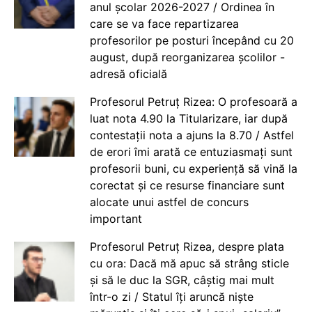
anul școlar 2026-2027 / Ordinea în
care se va face repartizarea
profesorilor pe posturi începând cu 20
august, după reorganizarea școlilor -
adresă oficială
Profesorul Petruț Rizea: O profesoară a
luat nota 4.90 la Titularizare, iar după
contestații nota a ajuns la 8.70 / Astfel
de erori îmi arată ce entuziasmați sunt
profesorii buni, cu experiență să vină la
corectat și ce resurse financiare sunt
alocate unui astfel de concurs
important
Profesorul Petruț Rizea, despre plata
cu ora: Dacă mă apuc să strâng sticle
și să le duc la SGR, câștig mai mult
într-o zi / Statul îți aruncă niște