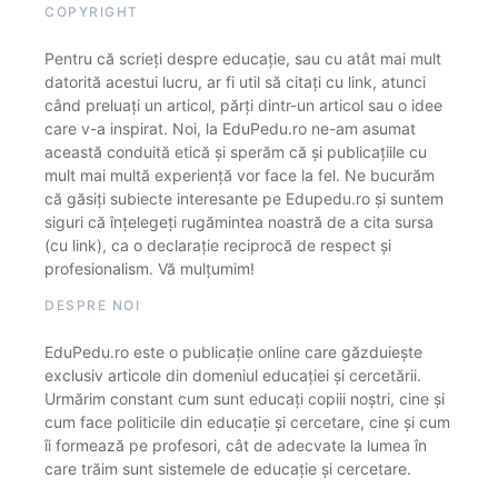
COPYRIGHT
Pentru că scrieți despre educație, sau cu atât mai mult
datorită acestui lucru, ar fi util să citați cu link, atunci
când preluați un articol, părți dintr-un articol sau o idee
care v-a inspirat. Noi, la EduPedu.ro ne-am asumat
această conduită etică și sperăm că și publicațiile cu
mult mai multă experiență vor face la fel. Ne bucurăm
că găsiți subiecte interesante pe Edupedu.ro și suntem
siguri că înțelegeți rugămintea noastră de a cita sursa
(cu link), ca o declarație reciprocă de respect și
profesionalism. Vă mulțumim!
DESPRE NOI
EduPedu.ro este o publicație online care găzduiește
exclusiv articole din domeniul educației și cercetării.
Urmărim constant cum sunt educați copiii noștri, cine și
cum face politicile din educație și cercetare, cine și cum
îi formează pe profesori, cât de adecvate la lumea în
care trăim sunt sistemele de educație și cercetare.