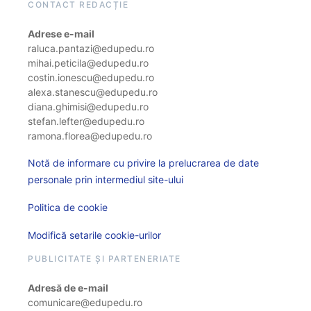
CONTACT REDACȚIE
Adrese e-mail
raluca.pantazi@edupedu.ro
mihai.peticila@edupedu.ro
costin.ionescu@edupedu.ro
alexa.stanescu@edupedu.ro
diana.ghimisi@edupedu.ro
stefan.lefter@edupedu.ro
ramona.florea@edupedu.ro
Notă de informare cu privire la prelucrarea de date
personale prin intermediul site-ului
Politica de cookie
Modifică setarile cookie-urilor
PUBLICITATE ȘI PARTENERIATE
Adresă de e-mail
comunicare@edupedu.ro