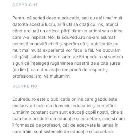
COPYRIGHT
Pentru că scrieți despre educație, sau cu atât mai mult
datorită acestui lucru, ar fi util să citați cu link, atunci
când preluați un articol, părți dintr-un articol sau o idee
care v-a inspirat. Noi, la EduPedu.ro ne-am asumat
această conduită etică și sperăm că și publicațiile cu
mult mai multă experiență vor face la fel. Ne bucurăm
că găsiți subiecte interesante pe Edupedu.ro și suntem
siguri că înțelegeți rugămintea noastră de a cita sursa
(cu link), ca o declarație reciprocă de respect și
profesionalism. Vă mulțumim!
DESPRE NOI
EduPedu.ro este o publicație online care găzduiește
exclusiv articole din domeniul educației și cercetării.
Urmărim constant cum sunt educați copiii noștri, cine și
cum face politicile din educație și cercetare, cine și cum
îi formează pe profesori, cât de adecvate la lumea în
care trăim sunt sistemele de educație și cercetare.