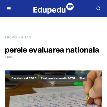
BROWSING TAG
perele evaluarea nationala
1 post
Bacalaureat 2026
Evaluare Națională 2026
Știri