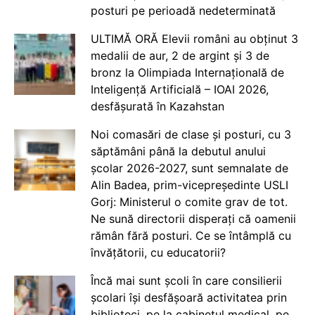
posturi pe perioadă nedeterminată
ULTIMĂ ORĂ Elevii români au obținut 3
medalii de aur, 2 de argint și 3 de
bronz la Olimpiada Internațională de
Inteligență Artificială – IOAI 2026,
desfășurată în Kazahstan
Noi comasări de clase și posturi, cu 3
săptămâni până la debutul anului
școlar 2026-2027, sunt semnalate de
Alin Badea, prim-vicepreședinte USLI
Gorj: Ministerul o comite grav de tot.
Ne sună directorii disperați că oamenii
rămân fără posturi. Ce se întâmplă cu
învățătorii, cu educatorii?
Încă mai sunt școli în care consilierii
școlari își desfășoară activitatea prin
biblioteci, pe la cabinetul medical, pe