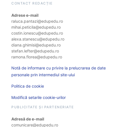
CONTACT REDACȚIE
Adrese e-mail
raluca.pantazi@edupedu.ro
mihai.peticila@edupedu.ro
costin.ionescu@edupedu.ro
alexa.stanescu@edupedu.ro
diana.ghimisi@edupedu.ro
stefan.lefter@edupedu.ro
ramona.florea@edupedu.ro
Notă de informare cu privire la prelucrarea de date
personale prin intermediul site-ului
Politica de cookie
Modifică setarile cookie-urilor
PUBLICITATE ȘI PARTENERIATE
Adresă de e-mail
comunicare@edupedu.ro