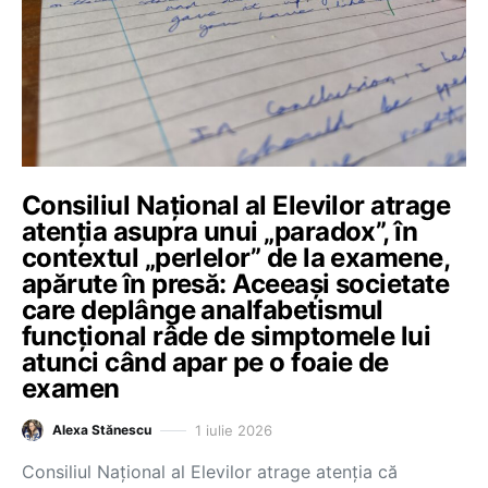
Consiliul Național al Elevilor atrage
atenția asupra unui „paradox”, în
contextul „perlelor” de la examene,
apărute în presă: Aceeași societate
care deplânge analfabetismul
funcțional râde de simptomele lui
atunci când apar pe o foaie de
examen
1 iulie 2026
Alexa Stănescu
Consiliul Național al Elevilor atrage atenția că