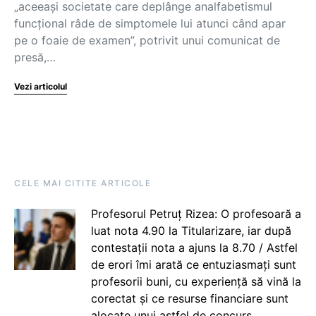
„aceeași societate care deplânge analfabetismul
funcțional râde de simptomele lui atunci când apar
pe o foaie de examen”, potrivit unui comunicat de
presă,…
Vezi articolul
CELE MAI CITITE ARTICOLE
Profesorul Petruț Rizea: O profesoară a
luat nota 4.90 la Titularizare, iar după
contestații nota a ajuns la 8.70 / Astfel
de erori îmi arată ce entuziasmați sunt
profesorii buni, cu experiență să vină la
corectat și ce resurse financiare sunt
alocate unui astfel de concurs