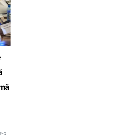
e
ă
 mă
r-o