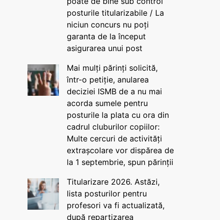
poate de bine sub control
posturile titularizabile / La
niciun concurs nu poți
garanta de la început
asigurarea unui post
Mai mulți părinți solicită,
într-o petiție, anularea
deciziei ISMB de a nu mai
acorda sumele pentru
posturile la plata cu ora din
cadrul cluburilor copiilor:
Multe cercuri de activități
extrașcolare vor dispărea de
la 1 septembrie, spun părinții
Titularizare 2026. Astăzi,
lista posturilor pentru
profesori va fi actualizată,
după repartizarea