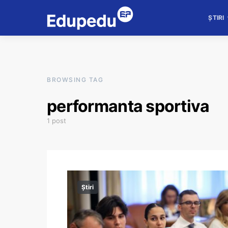
ȘTIRI
BROWSING TAG
performanta sportiva
1 post
Știri