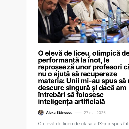
O elevă de liceu, olimpică d
performanță la înot, le
reproșează unor profesori c
nu o ajută să recupereze
materia: Unii mi-au spus să
descurc singură și dacă am
întrebări să folosesc
inteligența artificială
27 mai 2026
Alexa Stănescu
O elevă de liceu de clasa a IX-a a spus înt