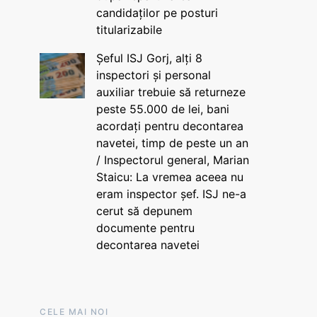
candidaților pe posturi
titularizabile
Șeful ISJ Gorj, alți 8
inspectori și personal
auxiliar trebuie să returneze
peste 55.000 de lei, bani
acordați pentru decontarea
navetei, timp de peste un an
/ Inspectorul general, Marian
Staicu: La vremea aceea nu
eram inspector șef. ISJ ne-a
cerut să depunem
documente pentru
decontarea navetei
CELE MAI NOI