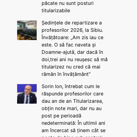
păcate nu sunt posturi
titularizabile
Ședințele de repartizare a
profesorilor 2026, la Sibiu.
Învățătoare: „Am zis iau ce
este. O să fac naveta și
Doamne-ajută, dar dacă în
doi,trei ani nu reușesc să mă
titularizez nu cred că mai
rămân în învățământ”
Sorin Ion, întrebat cum le
răspunde profesorilor care
dau an de an Titularizarea,
obțin note mari, dar nu au
post pe perioadă
nedeterminată: În ultimii ani
am încercat să ținem cât se