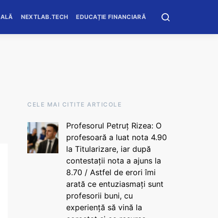
OALĂ
NEXTLAB.TECH
EDUCAȚIE FINANCIARĂ
CELE MAI CITITE ARTICOLE
Profesorul Petruț Rizea: O
profesoară a luat nota 4.90
la Titularizare, iar după
contestații nota a ajuns la
8.70 / Astfel de erori îmi
arată ce entuziasmați sunt
profesorii buni, cu
experiență să vină la