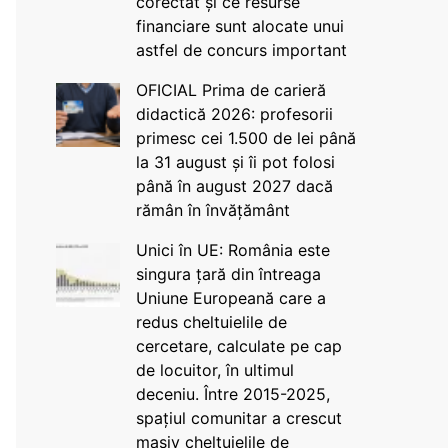
corectat și ce resurse
financiare sunt alocate unui
astfel de concurs important
OFICIAL Prima de carieră
didactică 2026: profesorii
primesc cei 1.500 de lei până
la 31 august și îi pot folosi
până în august 2027 dacă
rămân în învățământ
Unici în UE: România este
singura țară din întreaga
Uniune Europeană care a
redus cheltuielile de
cercetare, calculate pe cap
de locuitor, în ultimul
deceniu. Între 2015-2025,
spațiul comunitar a crescut
masiv cheltuielile de