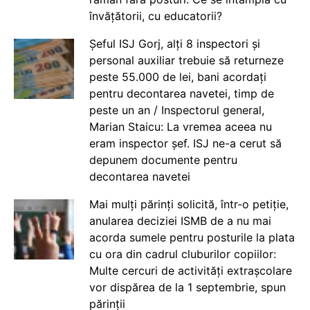
învățătorii, cu educatorii?
Șeful ISJ Gorj, alți 8 inspectori și
personal auxiliar trebuie să returneze
peste 55.000 de lei, bani acordați
pentru decontarea navetei, timp de
peste un an / Inspectorul general,
Marian Staicu: La vremea aceea nu
eram inspector șef. ISJ ne-a cerut să
depunem documente pentru
decontarea navetei
Mai mulți părinți solicită, într-o petiție,
anularea deciziei ISMB de a nu mai
acorda sumele pentru posturile la plata
cu ora din cadrul cluburilor copiilor:
Multe cercuri de activități extrașcolare
vor dispărea de la 1 septembrie, spun
părinții