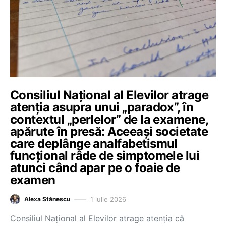
Consiliul Național al Elevilor atrage
atenția asupra unui „paradox”, în
contextul „perlelor” de la examene,
apărute în presă: Aceeași societate
care deplânge analfabetismul
funcțional râde de simptomele lui
atunci când apar pe o foaie de
examen
1 iulie 2026
Alexa Stănescu
Consiliul Național al Elevilor atrage atenția că