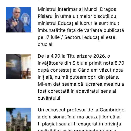
Ministrul interimar al Muncii Dragos
Pîslaru: În urma ultimelor discuții cu
ministrul Educației lucrurile sunt mult
îmbunătățite față de varianta publicată
pe 17 iulie / Sectorul educației este
crucial
De la 4.90 la Titularizare 2026, o
învățătoare din Sibiu a primit nota 8.70
după contestație: Când am văzut nota
inițială, nu mă puteam opri din plâns.
Mi-am dat seama că lucrarea mea nu a
fost corectată în adevăratul sens al
cuvântului
Un cunoscut profesor de la Cambridge
a demisionat în urma acuzațiilor că ar
fi plagiat sau ar fi exagerat în privința
realizărilor sale, promovate printr-o