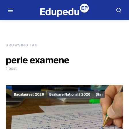
BROWSING TAG
perle examene
1 post
Bacalaureat 2026
Evaluare Națională 2026
Știri