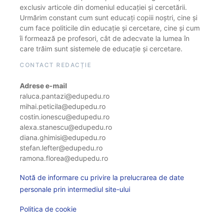
exclusiv articole din domeniul educației și cercetării.
Urmărim constant cum sunt educați copiii noștri, cine și
cum face politicile din educație și cercetare, cine și cum
îi formează pe profesori, cât de adecvate la lumea în
care trăim sunt sistemele de educație și cercetare.
CONTACT REDACȚIE
Adrese e-mail
raluca.pantazi@edupedu.ro
mihai.peticila@edupedu.ro
costin.ionescu@edupedu.ro
alexa.stanescu@edupedu.ro
diana.ghimisi@edupedu.ro
stefan.lefter@edupedu.ro
ramona.florea@edupedu.ro
Notă de informare cu privire la prelucrarea de date
personale prin intermediul site-ului
Politica de cookie