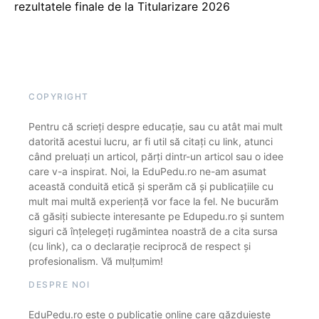
rezultatele finale de la Titularizare 2026
COPYRIGHT
Pentru că scrieți despre educație, sau cu atât mai mult
datorită acestui lucru, ar fi util să citați cu link, atunci
când preluați un articol, părți dintr-un articol sau o idee
care v-a inspirat. Noi, la EduPedu.ro ne-am asumat
această conduită etică și sperăm că și publicațiile cu
mult mai multă experiență vor face la fel. Ne bucurăm
că găsiți subiecte interesante pe Edupedu.ro și suntem
siguri că înțelegeți rugămintea noastră de a cita sursa
(cu link), ca o declarație reciprocă de respect și
profesionalism. Vă mulțumim!
DESPRE NOI
EduPedu.ro este o publicație online care găzduiește