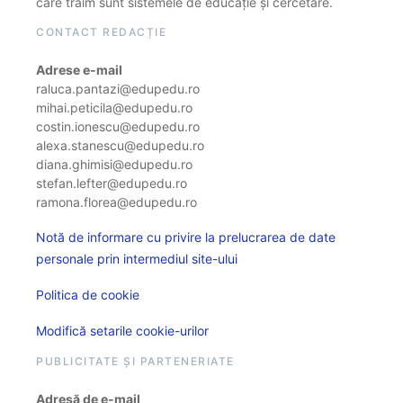
care trăim sunt sistemele de educație și cercetare.
CONTACT REDACȚIE
Adrese e-mail
raluca.pantazi@edupedu.ro
mihai.peticila@edupedu.ro
costin.ionescu@edupedu.ro
alexa.stanescu@edupedu.ro
diana.ghimisi@edupedu.ro
stefan.lefter@edupedu.ro
ramona.florea@edupedu.ro
Notă de informare cu privire la prelucrarea de date
personale prin intermediul site-ului
Politica de cookie
Modifică setarile cookie-urilor
PUBLICITATE ȘI PARTENERIATE
Adresă de e-mail