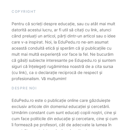
COPYRIGHT
Pentru că scrieți despre educație, sau cu atât mai mult
datorită acestui lucru, ar fi util să citați cu link, atunci
când preluați un articol, părți dintr-un articol sau o idee
care v-a inspirat. Noi, la EduPedu.ro ne-am asumat
această conduită etică și sperăm că și publicațiile cu
mult mai multă experiență vor face la fel. Ne bucurăm
că găsiți subiecte interesante pe Edupedu.ro și suntem
siguri că înțelegeți rugămintea noastră de a cita sursa
(cu link), ca o declarație reciprocă de respect și
profesionalism. Vă mulțumim!
DESPRE NOI
EduPedu.ro este o publicație online care găzduiește
exclusiv articole din domeniul educației și cercetării.
Urmărim constant cum sunt educați copiii noștri, cine și
cum face politicile din educație și cercetare, cine și cum
îi formează pe profesori, cât de adecvate la lumea în