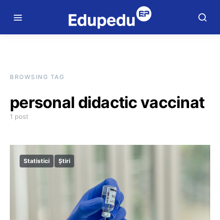
BROWSING TAG
personal didactic vaccinat
1 post
Statistici
Știri