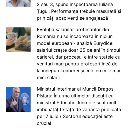
2 sau 3, spune inspectoarea Iuliana
Țugui: Performanța trebuie măsurată și
prin câți absolvenți se angajează
Evoluția salariilor profesorilor din
România nu se încadrează în niciun
model european - analiză Eurydice:
salariul crește doar 25 de ani în timpul
carierei, dar procesul e între statele cu
venituri mari pentru profesori încă de
la începutul carierei și cele cu cele mai
mici salarii
Ministrul interimar al Muncii Dragos
Pîslaru: În urma ultimelor discuții cu
ministrul Educației lucrurile sunt mult
îmbunătățite față de varianta publicată
pe 17 iulie / Sectorul educației este
crucial