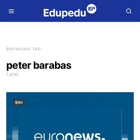
BROWSING TAG
peter barabas
1 post
Știri