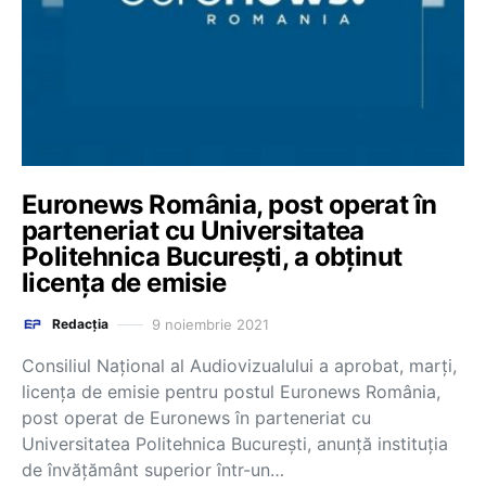
Euronews România, post operat în
parteneriat cu Universitatea
Politehnica București, a obținut
licența de emisie
9 noiembrie 2021
Redacția
Consiliul Național al Audiovizualului a aprobat, marți,
licența de emisie pentru postul Euronews România,
post operat de Euronews în parteneriat cu
Universitatea Politehnica București, anunță instituția
de învățământ superior într-un…