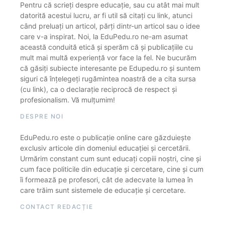
Pentru că scrieți despre educație, sau cu atât mai mult
datorită acestui lucru, ar fi util să citați cu link, atunci
când preluați un articol, părți dintr-un articol sau o idee
care v-a inspirat. Noi, la EduPedu.ro ne-am asumat
această conduită etică și sperăm că și publicațiile cu
mult mai multă experiență vor face la fel. Ne bucurăm
că găsiți subiecte interesante pe Edupedu.ro și suntem
siguri că înțelegeți rugămintea noastră de a cita sursa
(cu link), ca o declarație reciprocă de respect și
profesionalism. Vă mulțumim!
DESPRE NOI
EduPedu.ro este o publicație online care găzduiește
exclusiv articole din domeniul educației și cercetării.
Urmărim constant cum sunt educați copiii noștri, cine și
cum face politicile din educație și cercetare, cine și cum
îi formează pe profesori, cât de adecvate la lumea în
care trăim sunt sistemele de educație și cercetare.
CONTACT REDACȚIE