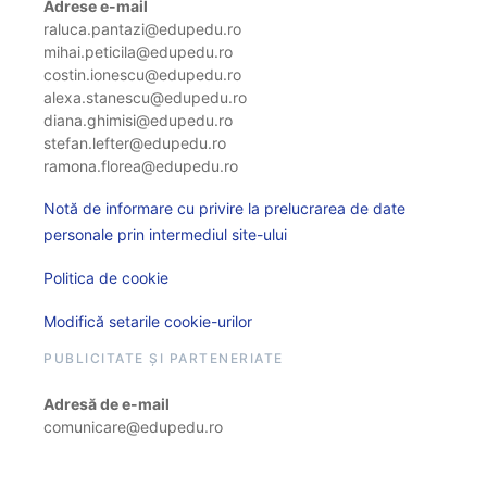
Adrese e-mail
raluca.pantazi@edupedu.ro
mihai.peticila@edupedu.ro
costin.ionescu@edupedu.ro
alexa.stanescu@edupedu.ro
diana.ghimisi@edupedu.ro
stefan.lefter@edupedu.ro
ramona.florea@edupedu.ro
Notă de informare cu privire la prelucrarea de date
personale prin intermediul site-ului
Politica de cookie
Modifică setarile cookie-urilor
PUBLICITATE ȘI PARTENERIATE
Adresă de e-mail
comunicare@edupedu.ro