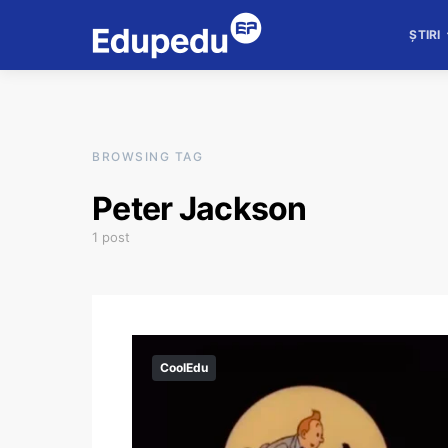
ȘTIRI
BROWSING TAG
Peter Jackson
1 post
CoolEdu