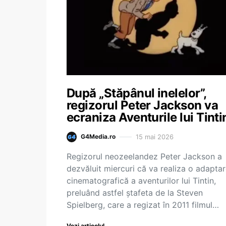
După „Stăpânul inelelor”,
regizorul Peter Jackson va
ecraniza Aventurile lui Tinti
15 mai 2026
G4Media.ro
Regizorul neozeelandez Peter Jackson a
dezvăluit miercuri că va realiza o adapta
cinematografică a aventurilor lui Tintin,
preluând astfel ştafeta de la Steven
Spielberg, care a regizat în 2011 filmul…
Vezi articolul