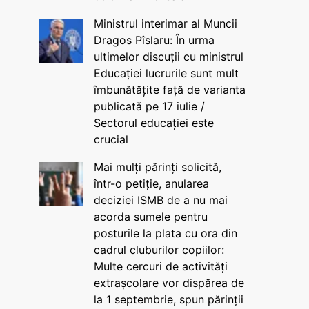
Ministrul interimar al Muncii
Dragos Pîslaru: În urma
ultimelor discuții cu ministrul
Educației lucrurile sunt mult
îmbunătățite față de varianta
publicată pe 17 iulie /
Sectorul educației este
crucial
Mai mulți părinți solicită,
într-o petiție, anularea
deciziei ISMB de a nu mai
acorda sumele pentru
posturile la plata cu ora din
cadrul cluburilor copiilor:
Multe cercuri de activități
extrașcolare vor dispărea de
la 1 septembrie, spun părinții