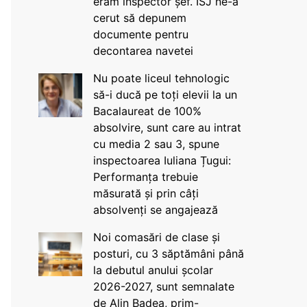
eram inspector șef. ISJ ne-a
cerut să depunem
documente pentru
decontarea navetei
Nu poate liceul tehnologic
să-i ducă pe toți elevii la un
Bacalaureat de 100%
absolvire, sunt care au intrat
cu media 2 sau 3, spune
inspectoarea Iuliana Țugui:
Performanța trebuie
măsurată și prin câți
absolvenți se angajează
Noi comasări de clase și
posturi, cu 3 săptămâni până
la debutul anului școlar
2026-2027, sunt semnalate
de Alin Badea, prim-