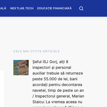
OALĂ
NEXTLAB.TECH
EDUCAȚIE FINANCIARĂ
CELE MAI CITITE ARTICOLE
Șeful ISJ Gorj, alți 8
inspectori și personal
auxiliar trebuie să returneze
peste 55.000 de lei, bani
acordați pentru decontarea
navetei, timp de peste un an
/ Inspectorul general, Marian
Staicu: La vremea aceea nu