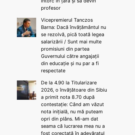
întorc în țară și să devin
profesor
Vicepremierul Tanczos
Barna: Dacă învățământul nu
se rezolvă, pică toată legea
salarizării / Sunt mai multe
promisiuni din partea
Guvernului către angajații
din educație și nu par a fi
respectate
De la 4.90 la Titularizare
2026, o învățătoare din Sibiu
a primit nota 8.70 după
contestație: Când am văzut
nota inițială, nu mă puteam
opri din plâns. Mi-am dat
seama că lucrarea mea nu a
fost corectată în adevăratul