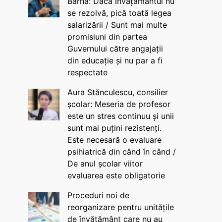
Barna: Dacă învățământul nu
se rezolvă, pică toată legea
salarizării / Sunt mai multe
promisiuni din partea
Guvernului către angajații
din educație și nu par a fi
respectate
Aura Stănculescu, consilier
școlar: Meseria de profesor
este un stres continuu și unii
sunt mai puțini rezistenți.
Este necesară o evaluare
psihiatrică din când în când /
De anul școlar viitor
evaluarea este obligatorie
Proceduri noi de
reorganizare pentru unitățile
de învățământ care nu au