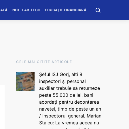
OALĂ
NEXTLAB.TECH
EDUCAȚIE FINANCIARĂ
CELE MAI CITITE ARTICOLE
Șeful ISJ Gorj, alți 8
inspectori și personal
auxiliar trebuie să returneze
peste 55.000 de lei, bani
acordați pentru decontarea
navetei, timp de peste un an
/ Inspectorul general, Marian
Staicu: La vremea aceea nu