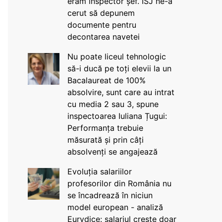
eram inspector șef. ISJ ne-a
cerut să depunem
documente pentru
decontarea navetei
Nu poate liceul tehnologic
să-i ducă pe toți elevii la un
Bacalaureat de 100%
absolvire, sunt care au intrat
cu media 2 sau 3, spune
inspectoarea Iuliana Țugui:
Performanța trebuie
măsurată și prin câți
absolvenți se angajează
Evoluția salariilor
profesorilor din România nu
se încadrează în niciun
model european - analiză
Eurydice: salariul crește doar