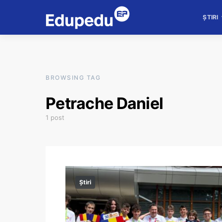
ȘTIRI
BROWSING TAG
Petrache Daniel
1 post
Știri