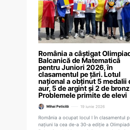
România a câștigat Olimpia
Balcanică de Matematică
pentru Juniori 2026, în
clasamentul pe țări. Lotul
național a obținut 5 medalii
aur, 5 de argint și 2 de bronz
Problemele primite de elevi
19 iunie 2026
Mihai Peticilă
România a ocupat locul I în clasamentul 
națiuni la cea de-a 30-a ediție a Olimpiad