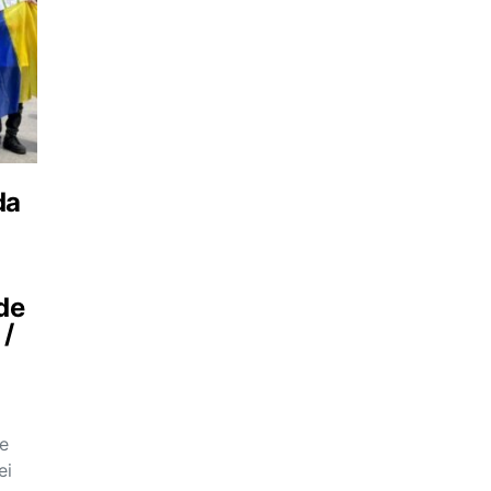
da
 de
 /
pe
ei