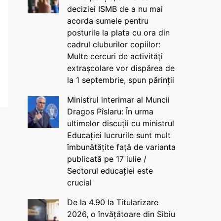
deciziei ISMB de a nu mai
acorda sumele pentru
posturile la plata cu ora din
cadrul cluburilor copiilor:
Multe cercuri de activități
extrașcolare vor dispărea de
la 1 septembrie, spun părinții
Ministrul interimar al Muncii
Dragos Pîslaru: În urma
ultimelor discuții cu ministrul
Educației lucrurile sunt mult
îmbunătățite față de varianta
publicată pe 17 iulie /
Sectorul educației este
crucial
De la 4.90 la Titularizare
2026, o învățătoare din Sibiu