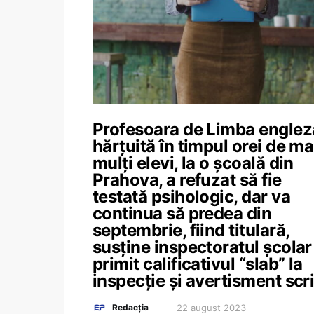
Profesoara de Limba englez
hărțuită în timpul orei de ma
mulți elevi, la o școală din
Prahova, a refuzat să fie
testată psihologic, dar va
continua să predea din
septembrie, fiind titulară,
susține inspectoratul școlar
primit calificativul “slab” la
inspecție și avertisment scr
22 august 2023
Redacția