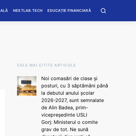
OALĂ
NEXTLAB.TECH
EDUCAȚIE FINANCIARĂ
CELE MAI CITITE ARTICOLE
Noi comasări de clase și
posturi, cu 3 săptămâni până
la debutul anului școlar
2026-2027, sunt semnalate
de Alin Badea, prim-
vicepreședinte USLI
Gorj: Ministerul o comite
grav de tot. Ne sună