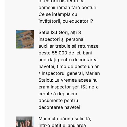
directorii disperați că
oamenii rămân fără posturi.
Ce se întâmplă cu
învățătorii, cu educatorii?
Șeful ISJ Gorj, alți 8
inspectori și personal
auxiliar trebuie să returneze
peste 55.000 de lei, bani
acordați pentru decontarea
navetei, timp de peste un an
/ Inspectorul general, Marian
Staicu: La vremea aceea nu
eram inspector șef. ISJ ne-a
cerut să depunem
documente pentru
decontarea navetei
Mai mulți părinți solicită,
într-o petiție, anularea