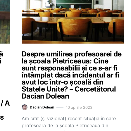
ă
Despre umilirea profesoarei de
i
la școala Pietriceaua: Cine
sunt responsabilii și ce s-ar fi
întâmplat dacă incidentul ar fi
avut loc într-o școală din
Statele Unite? – Cercetătorul
Dacian Dolean
 / A
10 aprilie 2023
Dacian Dolean
is
Am citit (și vizionat) recent situația în care
profesoara de la școala Pietriceaua din