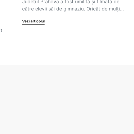
Județul Prahova a fost umilită și filmată de
către elevii săi de gimnaziu. Oricât de mulți…
Vezi articolul
at