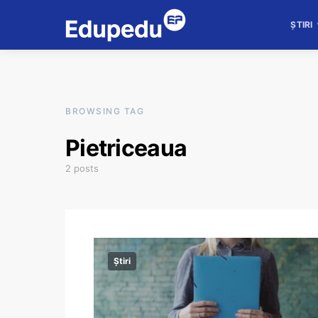
ȘTIRI
BROWSING TAG
Pietriceaua
2 posts
Știri