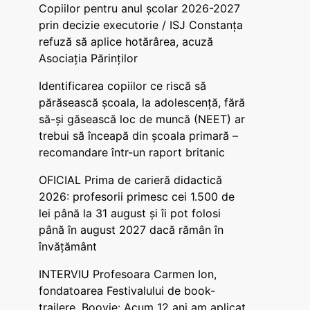
Copiilor pentru anul școlar 2026-2027
prin decizie executorie / ISJ Constanța
refuză să aplice hotărârea, acuză
Asociația Părinților
Identificarea copiilor ce riscă să
părăsească școala, la adolescență, fără
să-și găsească loc de muncă (NEET) ar
trebui să înceapă din școala primară –
recomandare într-un raport britanic
OFICIAL Prima de carieră didactică
2026: profesorii primesc cei 1.500 de
lei până la 31 august și îi pot folosi
până în august 2027 dacă rămân în
învățământ
INTERVIU Profesoara Carmen Ion,
fondatoarea Festivalului de book-
trailere, Boovie: Acum 12 ani am aplicat