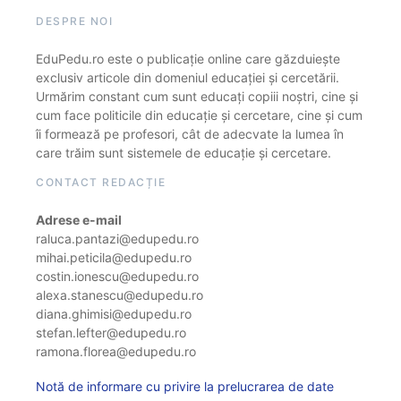
DESPRE NOI
EduPedu.ro este o publicație online care găzduiește
exclusiv articole din domeniul educației și cercetării.
Urmărim constant cum sunt educați copiii noștri, cine și
cum face politicile din educație și cercetare, cine și cum
îi formează pe profesori, cât de adecvate la lumea în
care trăim sunt sistemele de educație și cercetare.
CONTACT REDACȚIE
Adrese e-mail
raluca.pantazi@edupedu.ro
mihai.peticila@edupedu.ro
costin.ionescu@edupedu.ro
alexa.stanescu@edupedu.ro
diana.ghimisi@edupedu.ro
stefan.lefter@edupedu.ro
ramona.florea@edupedu.ro
Notă de informare cu privire la prelucrarea de date