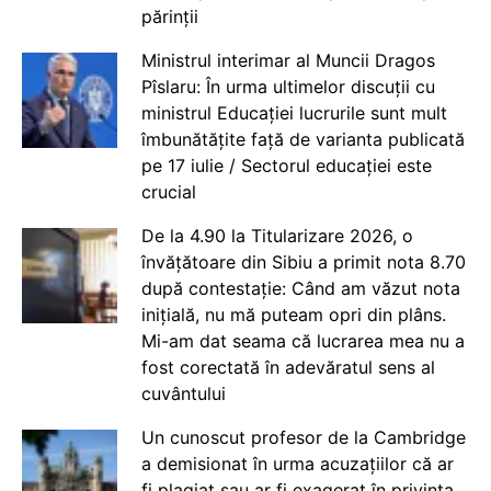
părinții
Ministrul interimar al Muncii Dragos
Pîslaru: În urma ultimelor discuții cu
ministrul Educației lucrurile sunt mult
îmbunătățite față de varianta publicată
pe 17 iulie / Sectorul educației este
crucial
De la 4.90 la Titularizare 2026, o
învățătoare din Sibiu a primit nota 8.70
după contestație: Când am văzut nota
inițială, nu mă puteam opri din plâns.
Mi-am dat seama că lucrarea mea nu a
fost corectată în adevăratul sens al
cuvântului
Un cunoscut profesor de la Cambridge
a demisionat în urma acuzațiilor că ar
fi plagiat sau ar fi exagerat în privința