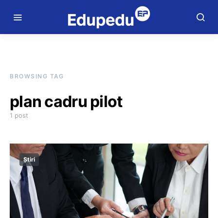
BROWSING TAG
plan cadru pilot
1 post
Știri