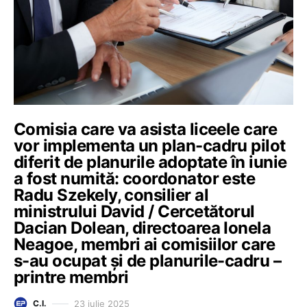
Comisia care va asista liceele care
vor implementa un plan-cadru pilot
diferit de planurile adoptate în iunie
a fost numită: coordonator este
Radu Szekely, consilier al
ministrului David / Cercetătorul
Dacian Dolean, directoarea Ionela
Neagoe, membri ai comisiilor care
s-au ocupat și de planurile-cadru –
printre membri
23 iulie 2025
C.I.