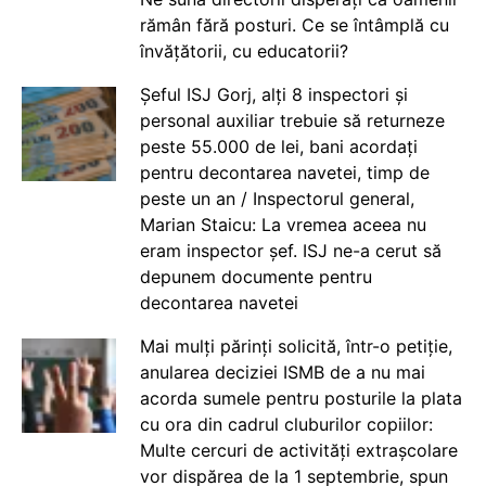
rămân fără posturi. Ce se întâmplă cu
învățătorii, cu educatorii?
Șeful ISJ Gorj, alți 8 inspectori și
personal auxiliar trebuie să returneze
peste 55.000 de lei, bani acordați
pentru decontarea navetei, timp de
peste un an / Inspectorul general,
Marian Staicu: La vremea aceea nu
eram inspector șef. ISJ ne-a cerut să
depunem documente pentru
decontarea navetei
Mai mulți părinți solicită, într-o petiție,
anularea deciziei ISMB de a nu mai
acorda sumele pentru posturile la plata
cu ora din cadrul cluburilor copiilor:
Multe cercuri de activități extrașcolare
vor dispărea de la 1 septembrie, spun