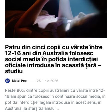
Patru din cinci copii cu vârste între
12-16 ani din Australia folosesc
social media în pofida interdicției
oficiale introduse în această țară –
studiu
25 iunie 2026
Matei Pop
Peste 80% dintre copiii australieni cu vârste între 12-
16 ani spun că folosesc în continuare social media, în
pofida interdicției legale introduse în acest sens, în
Australia, la sfârșitul anului…