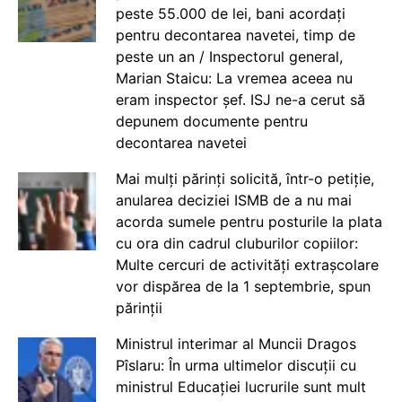
peste 55.000 de lei, bani acordați
pentru decontarea navetei, timp de
peste un an / Inspectorul general,
Marian Staicu: La vremea aceea nu
eram inspector șef. ISJ ne-a cerut să
depunem documente pentru
decontarea navetei
Mai mulți părinți solicită, într-o petiție,
anularea deciziei ISMB de a nu mai
acorda sumele pentru posturile la plata
cu ora din cadrul cluburilor copiilor:
Multe cercuri de activități extrașcolare
vor dispărea de la 1 septembrie, spun
părinții
Ministrul interimar al Muncii Dragos
Pîslaru: În urma ultimelor discuții cu
ministrul Educației lucrurile sunt mult