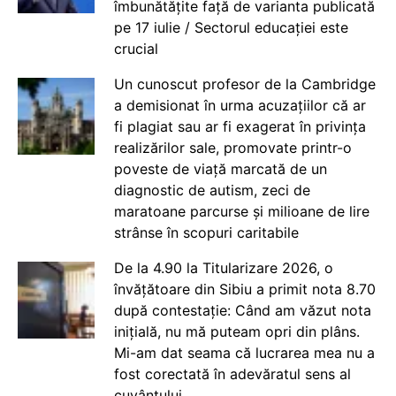
îmbunătățite față de varianta publicată
pe 17 iulie / Sectorul educației este
crucial
Un cunoscut profesor de la Cambridge
a demisionat în urma acuzațiilor că ar
fi plagiat sau ar fi exagerat în privința
realizărilor sale, promovate printr-o
poveste de viață marcată de un
diagnostic de autism, zeci de
maratoane parcurse și milioane de lire
strânse în scopuri caritabile
De la 4.90 la Titularizare 2026, o
învățătoare din Sibiu a primit nota 8.70
după contestație: Când am văzut nota
inițială, nu mă puteam opri din plâns.
Mi-am dat seama că lucrarea mea nu a
fost corectată în adevăratul sens al
cuvântului