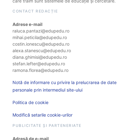
care trăim sunt sistemele de educație și cercetare.
CONTACT REDACȚIE
Adrese e-mail
raluca.pantazi@edupedu.ro
mihai.peticila@edupedu.ro
costin.ionescu@edupedu.ro
alexa.stanescu@edupedu.ro
diana.ghimisi@edupedu.ro
stefan.lefter@edupedu.ro
ramona.florea@edupedu.ro
Notă de informare cu privire la prelucrarea de date
personale prin intermediul site-ului
Politica de cookie
Modifică setarile cookie-urilor
PUBLICITATE ȘI PARTENERIATE
Adresă de e-mail