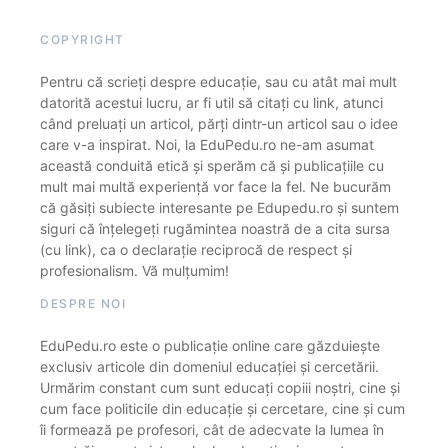
COPYRIGHT
Pentru că scrieți despre educație, sau cu atât mai mult
datorită acestui lucru, ar fi util să citați cu link, atunci
când preluați un articol, părți dintr-un articol sau o idee
care v-a inspirat. Noi, la EduPedu.ro ne-am asumat
această conduită etică și sperăm că și publicațiile cu
mult mai multă experiență vor face la fel. Ne bucurăm
că găsiți subiecte interesante pe Edupedu.ro și suntem
siguri că înțelegeți rugămintea noastră de a cita sursa
(cu link), ca o declarație reciprocă de respect și
profesionalism. Vă mulțumim!
DESPRE NOI
EduPedu.ro este o publicație online care găzduiește
exclusiv articole din domeniul educației și cercetării.
Urmărim constant cum sunt educați copiii noștri, cine și
cum face politicile din educație și cercetare, cine și cum
îi formează pe profesori, cât de adecvate la lumea în