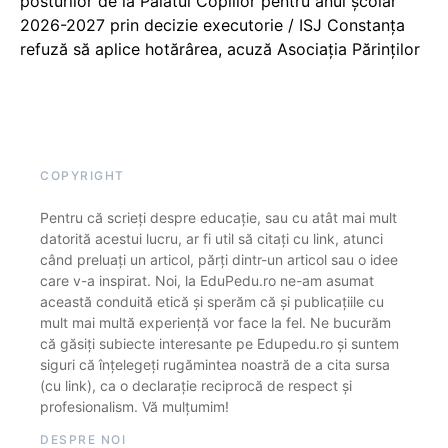
posturilor de la Palatul Copiilor pentru anul școlar
2026-2027 prin decizie executorie / ISJ Constanța
refuză să aplice hotărârea, acuză Asociația Părinților
COPYRIGHT
Pentru că scrieți despre educație, sau cu atât mai mult
datorită acestui lucru, ar fi util să citați cu link, atunci
când preluați un articol, părți dintr-un articol sau o idee
care v-a inspirat. Noi, la EduPedu.ro ne-am asumat
această conduită etică și sperăm că și publicațiile cu
mult mai multă experiență vor face la fel. Ne bucurăm
că găsiți subiecte interesante pe Edupedu.ro și suntem
siguri că înțelegeți rugămintea noastră de a cita sursa
(cu link), ca o declarație reciprocă de respect și
profesionalism. Vă mulțumim!
DESPRE NOI