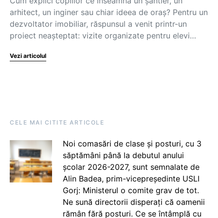
Cum explici copiilor ce înseamnă un șantier, un
arhitect, un inginer sau chiar ideea de oraș? Pentru un
dezvoltator imobiliar, răspunsul a venit printr-un
proiect neașteptat: vizite organizate pentru elevi…
Vezi articolul
CELE MAI CITITE ARTICOLE
Noi comasări de clase și posturi, cu 3
săptămâni până la debutul anului
școlar 2026-2027, sunt semnalate de
Alin Badea, prim-vicepreședinte USLI
Gorj: Ministerul o comite grav de tot.
Ne sună directorii disperați că oamenii
rămân fără posturi. Ce se întâmplă cu