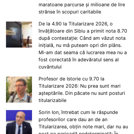
maratoane parcurse și milioane de lire
strânse în scopuri caritabile
De la 4.90 la Titularizare 2026, o
învățătoare din Sibiu a primit nota 8.70
după contestație: Când am văzut nota
inițială, nu mă puteam opri din plâns.
Mi-am dat seama că lucrarea mea nu a
fost corectată în adevăratul sens al
cuvântului
Profesor de Istorie cu 9.70 la
Titularizare 2026: Nu prea sunt mari
așteptările. Din păcate nu sunt posturi
titularizabile
Sorin Ion, întrebat cum le răspunde
profesorilor care dau an de an
Titularizarea, obțin note mari, dar nu au
post pe perioadă nedeterminată: În