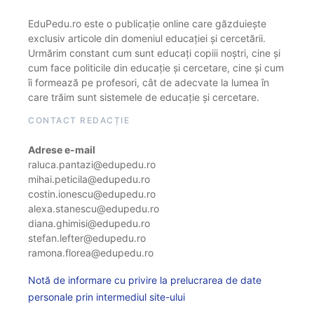
EduPedu.ro este o publicație online care găzduiește
exclusiv articole din domeniul educației și cercetării.
Urmărim constant cum sunt educați copiii noștri, cine și
cum face politicile din educație și cercetare, cine și cum
îi formează pe profesori, cât de adecvate la lumea în
care trăim sunt sistemele de educație și cercetare.
CONTACT REDACȚIE
Adrese e-mail
raluca.pantazi@edupedu.ro
mihai.peticila@edupedu.ro
costin.ionescu@edupedu.ro
alexa.stanescu@edupedu.ro
diana.ghimisi@edupedu.ro
stefan.lefter@edupedu.ro
ramona.florea@edupedu.ro
Notă de informare cu privire la prelucrarea de date
personale prin intermediul site-ului