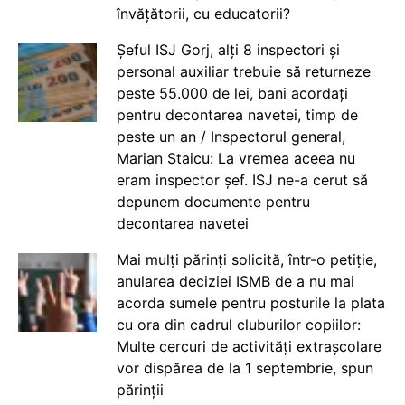
învățătorii, cu educatorii?
Șeful ISJ Gorj, alți 8 inspectori și
personal auxiliar trebuie să returneze
peste 55.000 de lei, bani acordați
pentru decontarea navetei, timp de
peste un an / Inspectorul general,
Marian Staicu: La vremea aceea nu
eram inspector șef. ISJ ne-a cerut să
depunem documente pentru
decontarea navetei
Mai mulți părinți solicită, într-o petiție,
anularea deciziei ISMB de a nu mai
acorda sumele pentru posturile la plata
cu ora din cadrul cluburilor copiilor:
Multe cercuri de activități extrașcolare
vor dispărea de la 1 septembrie, spun
părinții