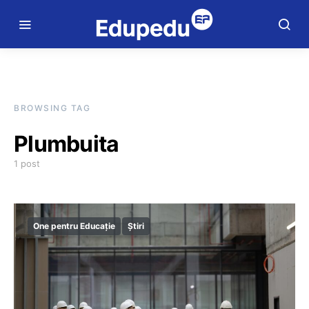
BROWSING TAG
Plumbuita
1 post
One pentru Educație
Știri