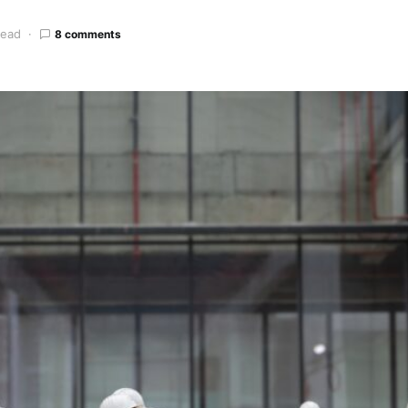
read
8 comments