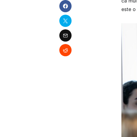
că mul
este o 