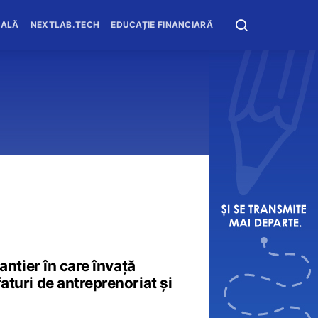
OALĂ
NEXTLAB.TECH
EDUCAȚIE FINANCIARĂ
șantier în care învață
faturi de antreprenoriat și