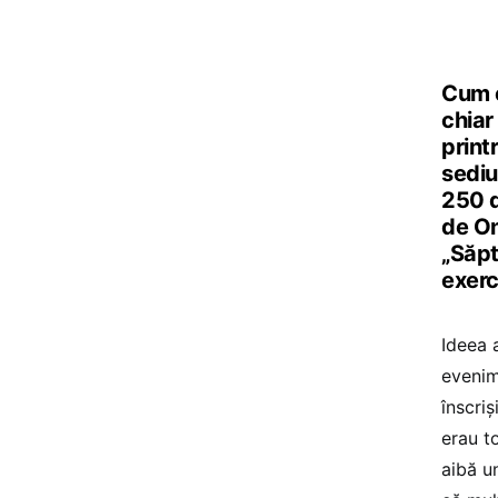
Cum e
chiar
print
sediu
250 d
de On
„Săpt
exerc
Ideea 
evenim
înscriș
erau to
aibă u