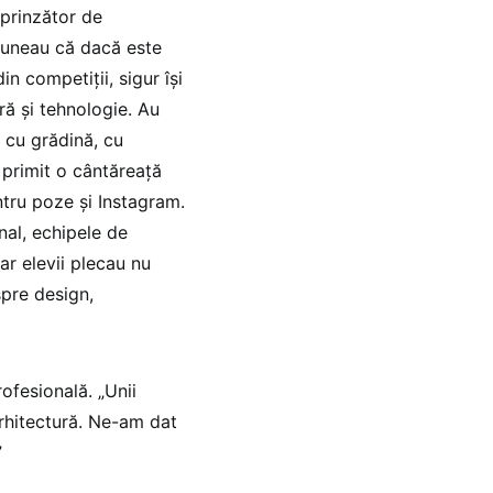
rprinzător de
spuneau că dacă este
din competiții, sigur își
ură și tehnologie. Au
 cu grădină, cu
 primit o cântăreață
ntru poze și Instagram.
inal, echipele de
ar elevii plecau nu
spre design,
rofesională. „Unii
arhitectură. Ne-am dat
”