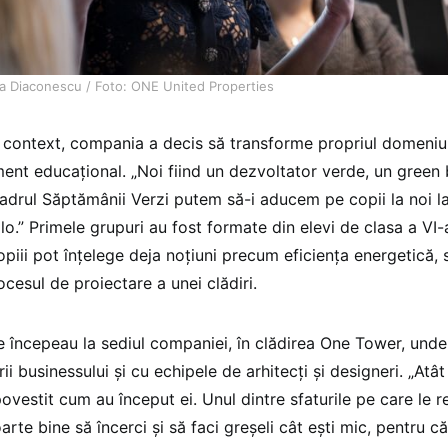
a Diaconescu / Foto: ONE United Properties
l context, compania a decis să transforme propriul domeniu 
ment educațional. „Noi fiind un dezvoltator verde, un green
cadrul Săptămânii Verzi putem să-i aducem pe copii la noi l
o.” Primele grupuri au fost formate din elevi de clasa a VI-a 
opiii pot înțelege deja noțiuni precum eficiența energetică, s
ocesul de proiectare a unei clădiri.
le începeau la sediul companiei, în clădirea One Tower, unde e
rii businessului și cu echipele de arhitecți și designeri. „Atât
povestit cum au început ei. Unul dintre sfaturile pe care le 
arte bine să încerci și să faci greșeli cât ești mic, pentru că