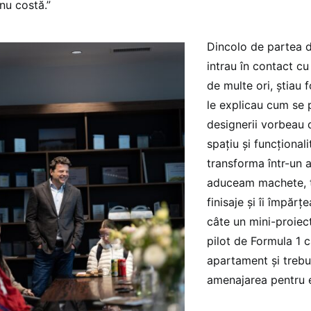
nu costă.”
Dincolo de partea d
intrau în contact cu
de multe ori, știau f
le explicau cum se 
designerii vorbeau d
spațiu și funcționali
transforma într-un a
aduceam machete, te
finisaje și îi împăr
câte un mini-proiec
pilot de Formula 1 
apartament și trebu
amenajarea pentru e