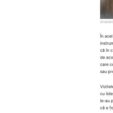
Anamari
În ace
instru
că în 
de acol
care c
sau pr
Vizite
cu lide
le-au 
că e fo