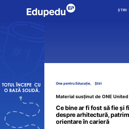
ȘTIRI
One pentru Educație
Știri
Material susținut de ONE United
Ce bine ar fi fost să fie și
despre arhitectură, patrimo
orientare în carieră