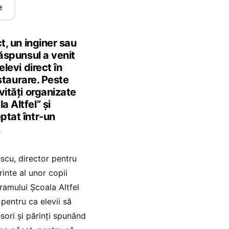
e
t, un inginer sau
răspunsul a venit
levi direct în
estaurare. Peste
vități organizate
 Altfel” și
ptat într-un
.
scu, director pentru
inte al unor copii
gramului Școala Altfel
 pentru ca elevii să
sori și părinți spunând