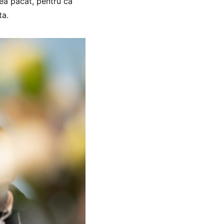
rea păcat, pentru că
ta.