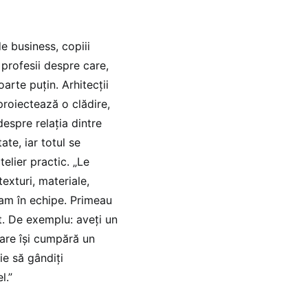
e business, copiii
 profesii despre care,
oarte puțin. Arhitecții
proiectează o clădire,
espre relația dintre
tate, iar totul se
telier practic. „Le
xturi, materiale,
țeam în echipe. Primeau
t. De exemplu: aveți un
care își cumpără un
ie să gândiți
l.”