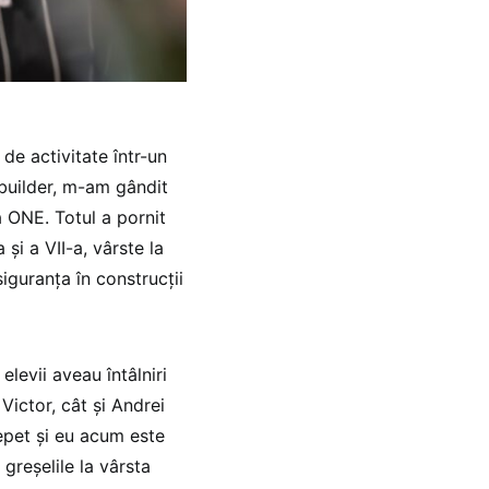
de activitate într-un
 builder, m-am gândit
a ONE. Totul a pornit
și a VII-a, vârste la
iguranța în construcții
levii aveau întâlniri
 Victor, cât și Andrei
repet și eu acum este
 greșelile la vârsta