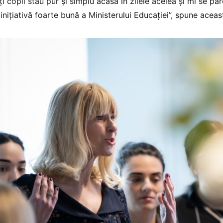
ți copii stau pur și simplu acasă în zilele acelea și mi se pă
inițiativă foarte bună a Ministerului Educației”, spune aceas