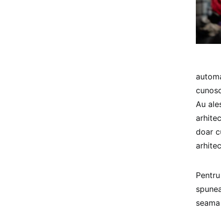
automa
cunosc
Au ales
arhite
doar c
arhitec
Pentru 
spunea
seama c