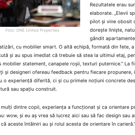
Rezultatele erau su
elaborate. „Elevii 
pilot și vine obosit 
dorește liniște, nat
Foto: ONE United Properties
gândit apartamente
tizări, cu mobilier smart. O altă echipă, formată din fete, a
ută și au spus imediat că trebuie să stea la ultimul etaj, pe
 mobilier statement, canapele roșii, texturi puternice.” La f
cți și designeri ofereau feedback pentru fiecare propunere, i
u o experiență diferită, ci și cu primele noțiuni concrete de
tură sau spațiu construit.
mulți dintre copii, experiența a funcționat și ca orientare p
u: wow, și eu aș vrea să lucrez aici sau să fac design sau 
ă aceste întâlniri au și rolul acesta de orientare în carieră.