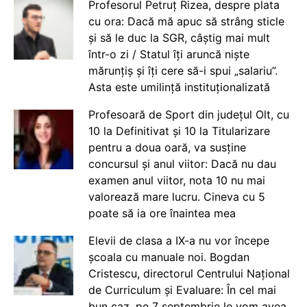
Profesorul Petruț Rizea, despre plata
cu ora: Dacă mă apuc să strâng sticle
și să le duc la SGR, câștig mai mult
într-o zi / Statul îți aruncă niște
mărunțiș și îți cere să-i spui „salariu”.
Asta este umilință instituționalizată
Profesoară de Sport din județul Olt, cu
10 la Definitivat și 10 la Titularizare
pentru a doua oară, va susține
concursul și anul viitor: Dacă nu dau
examen anul viitor, nota 10 nu mai
valorează mare lucru. Cineva cu 5
poate să ia ore înaintea mea
Elevii de clasa a IX-a nu vor începe
școala cu manuale noi. Bogdan
Cristescu, directorul Centrului Național
de Curriculum și Evaluare: În cel mai
bun caz, pe 7 septembrie le vom avea