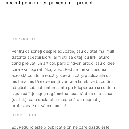
accent pe îngrijirea pacienților – proiect
COPYRIGHT
Pentru că scrieți despre educație, sau cu atât mai mult
datorită acestui lucru, ar fi util să citați cu link, atunci
când preluați un articol, părți dintr-un articol sau o idee
care v-a inspirat. Noi, la EduPedu.ro ne-am asumat
această conduită etică și sperăm că și publicațiile cu
mult mai multă experiență vor face la fel. Ne bucurăm
că găsiți subiecte interesante pe Edupedu.ro și suntem
siguri că înțelegeți rugămintea noastră de a cita sursa
(cu link), ca o declarație reciprocă de respect și
profesionalism. Vă mulțumim!
DESPRE NOI
EduPedu.ro este o publicație online care găzduiește