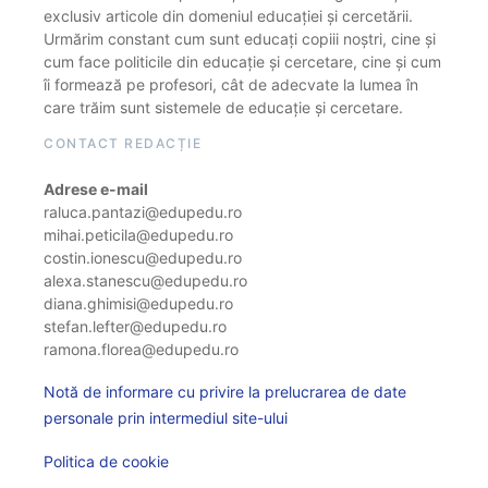
exclusiv articole din domeniul educației și cercetării.
Urmărim constant cum sunt educați copiii noștri, cine și
cum face politicile din educație și cercetare, cine și cum
îi formează pe profesori, cât de adecvate la lumea în
care trăim sunt sistemele de educație și cercetare.
CONTACT REDACȚIE
Adrese e-mail
raluca.pantazi@edupedu.ro
mihai.peticila@edupedu.ro
costin.ionescu@edupedu.ro
alexa.stanescu@edupedu.ro
diana.ghimisi@edupedu.ro
stefan.lefter@edupedu.ro
ramona.florea@edupedu.ro
Notă de informare cu privire la prelucrarea de date
personale prin intermediul site-ului
Politica de cookie