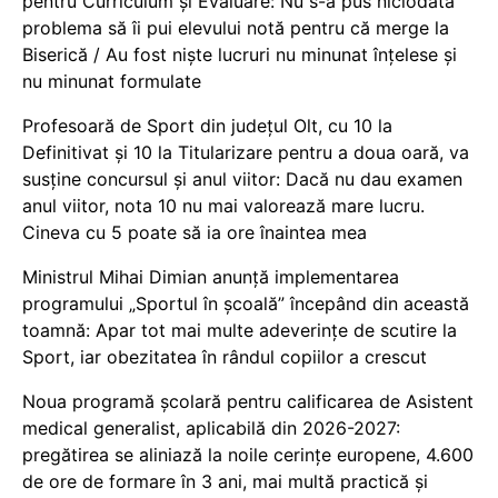
pentru Curriculum și Evaluare: Nu s-a pus niciodată
problema să îi pui elevului notă pentru că merge la
Biserică / Au fost niște lucruri nu minunat înțelese și
nu minunat formulate
Profesoară de Sport din județul Olt, cu 10 la
Definitivat și 10 la Titularizare pentru a doua oară, va
susține concursul și anul viitor: Dacă nu dau examen
anul viitor, nota 10 nu mai valorează mare lucru.
Cineva cu 5 poate să ia ore înaintea mea
Ministrul Mihai Dimian anunță implementarea
programului „Sportul în școală” începând din această
toamnă: Apar tot mai multe adeverințe de scutire la
Sport, iar obezitatea în rândul copiilor a crescut
Noua programă școlară pentru calificarea de Asistent
medical generalist, aplicabilă din 2026-2027:
pregătirea se aliniază la noile cerințe europene, 4.600
de ore de formare în 3 ani, mai multă practică și