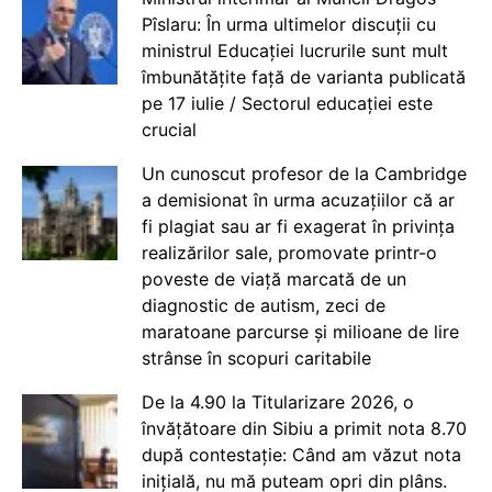
Pîslaru: În urma ultimelor discuții cu
ministrul Educației lucrurile sunt mult
îmbunătățite față de varianta publicată
pe 17 iulie / Sectorul educației este
crucial
Un cunoscut profesor de la Cambridge
a demisionat în urma acuzațiilor că ar
fi plagiat sau ar fi exagerat în privința
realizărilor sale, promovate printr-o
poveste de viață marcată de un
diagnostic de autism, zeci de
maratoane parcurse și milioane de lire
strânse în scopuri caritabile
De la 4.90 la Titularizare 2026, o
învățătoare din Sibiu a primit nota 8.70
după contestație: Când am văzut nota
inițială, nu mă puteam opri din plâns.