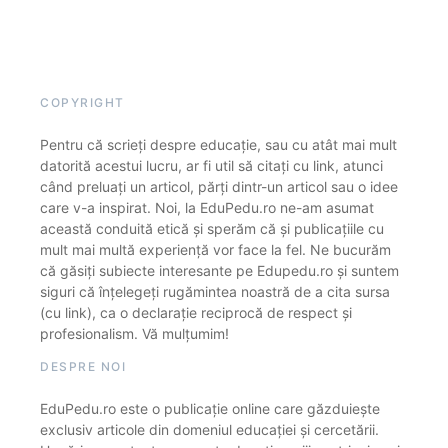
COPYRIGHT
Pentru că scrieți despre educație, sau cu atât mai mult
datorită acestui lucru, ar fi util să citați cu link, atunci
când preluați un articol, părți dintr-un articol sau o idee
care v-a inspirat. Noi, la EduPedu.ro ne-am asumat
această conduită etică și sperăm că și publicațiile cu
mult mai multă experiență vor face la fel. Ne bucurăm
că găsiți subiecte interesante pe Edupedu.ro și suntem
siguri că înțelegeți rugămintea noastră de a cita sursa
(cu link), ca o declarație reciprocă de respect și
profesionalism. Vă mulțumim!
DESPRE NOI
EduPedu.ro este o publicație online care găzduiește
exclusiv articole din domeniul educației și cercetării.