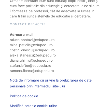
Urmărim constant cum sunt educați copiii noștri, cine și
cum face politicile din educație și cercetare, cine și cum
îi formează pe profesori, cât de adecvate la lumea în
care trăim sunt sistemele de educație și cercetare.
CONTACT REDACȚIE
Adrese e-mail
raluca.pantazi@edupedu.ro
mihai.peticila@edupedu.ro
costin.ionescu@edupedu.ro
alexa.stanescu@edupedu.ro
diana.ghimisi@edupedu.ro
stefan.lefter@edupedu.ro
ramona.florea@edupedu.ro
Notă de informare cu privire la prelucrarea de date
personale prin intermediul site-ului
Politica de cookie
Modifică setarile cookie-urilor