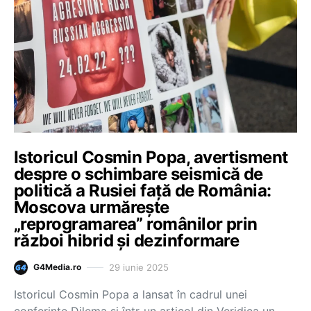
Istoricul Cosmin Popa, avertisment
despre o schimbare seismică de
politică a Rusiei față de România:
Moscova urmărește
„reprogramarea” românilor prin
război hibrid și dezinformare
29 iunie 2025
G4Media.ro
Istoricul Cosmin Popa a lansat în cadrul unei
conferințe Dilema și într-un articol din Veridica un