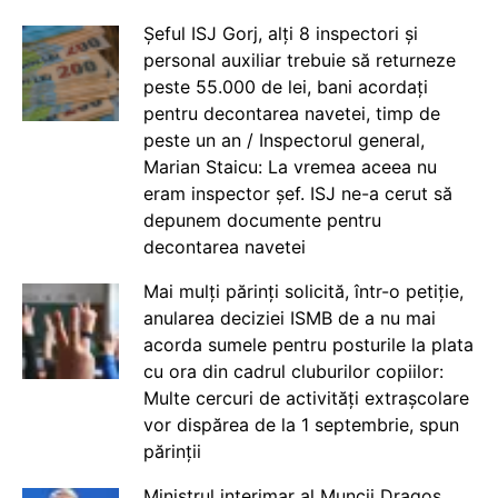
Șeful ISJ Gorj, alți 8 inspectori și
personal auxiliar trebuie să returneze
peste 55.000 de lei, bani acordați
pentru decontarea navetei, timp de
peste un an / Inspectorul general,
Marian Staicu: La vremea aceea nu
eram inspector șef. ISJ ne-a cerut să
depunem documente pentru
decontarea navetei
Mai mulți părinți solicită, într-o petiție,
anularea deciziei ISMB de a nu mai
acorda sumele pentru posturile la plata
cu ora din cadrul cluburilor copiilor:
Multe cercuri de activități extrașcolare
vor dispărea de la 1 septembrie, spun
părinții
Ministrul interimar al Muncii Dragos