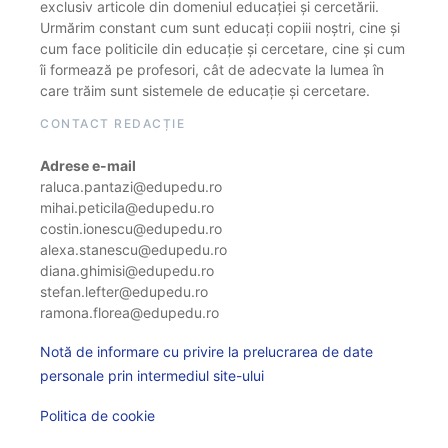
exclusiv articole din domeniul educației și cercetării.
Urmărim constant cum sunt educați copiii noștri, cine și
cum face politicile din educație și cercetare, cine și cum
îi formează pe profesori, cât de adecvate la lumea în
care trăim sunt sistemele de educație și cercetare.
CONTACT REDACȚIE
Adrese e-mail
raluca.pantazi@edupedu.ro
mihai.peticila@edupedu.ro
costin.ionescu@edupedu.ro
alexa.stanescu@edupedu.ro
diana.ghimisi@edupedu.ro
stefan.lefter@edupedu.ro
ramona.florea@edupedu.ro
Notă de informare cu privire la prelucrarea de date
personale prin intermediul site-ului
Politica de cookie