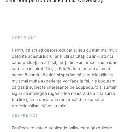
anul 1944 pe frontonul Palatului Universității
COPYRIGHT
Pentru că scrieți despre educație, sau cu atât mai mult
datorită acestui lucru, ar fi util să citați cu link, atunci
când preluați un articol, părți dintr-un articol sau o idee
care v-a inspirat. Noi, la EduPedu.ro ne-am asumat
această conduită etică și sperăm că și publicațiile cu
mult mai multă experiență vor face la fel. Ne bucurăm
că găsiți subiecte interesante pe Edupedu.ro și suntem
siguri că înțelegeți rugămintea noastră de a cita sursa
(cu link), ca o declarație reciprocă de respect și
profesionalism. Vă mulțumim!
DESPRE NOI
EduPedu.ro este o publicație online care găzduiește