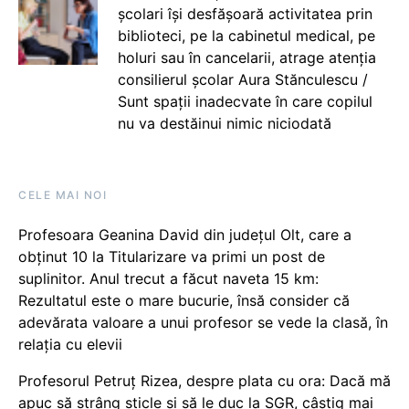
școlari își desfășoară activitatea prin
biblioteci, pe la cabinetul medical, pe
holuri sau în cancelarii, atrage atenția
consilierul școlar Aura Stănculescu /
Sunt spații inadecvate în care copilul
nu va destăinui nimic niciodată
CELE MAI NOI
Profesoara Geanina David din județul Olt, care a
obținut 10 la Titularizare va primi un post de
suplinitor. Anul trecut a făcut naveta 15 km:
Rezultatul este o mare bucurie, însă consider că
adevărata valoare a unui profesor se vede la clasă, în
relația cu elevii
Profesorul Petruț Rizea, despre plata cu ora: Dacă mă
apuc să strâng sticle și să le duc la SGR, câștig mai