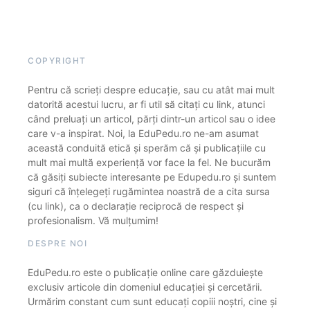
COPYRIGHT
Pentru că scrieți despre educație, sau cu atât mai mult
datorită acestui lucru, ar fi util să citați cu link, atunci
când preluați un articol, părți dintr-un articol sau o idee
care v-a inspirat. Noi, la EduPedu.ro ne-am asumat
această conduită etică și sperăm că și publicațiile cu
mult mai multă experiență vor face la fel. Ne bucurăm
că găsiți subiecte interesante pe Edupedu.ro și suntem
siguri că înțelegeți rugămintea noastră de a cita sursa
(cu link), ca o declarație reciprocă de respect și
profesionalism. Vă mulțumim!
DESPRE NOI
EduPedu.ro este o publicație online care găzduiește
exclusiv articole din domeniul educației și cercetării.
Urmărim constant cum sunt educați copiii noștri, cine și