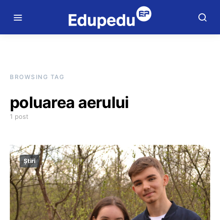
BROWSING TAG
poluarea aerului
1 post
Știri