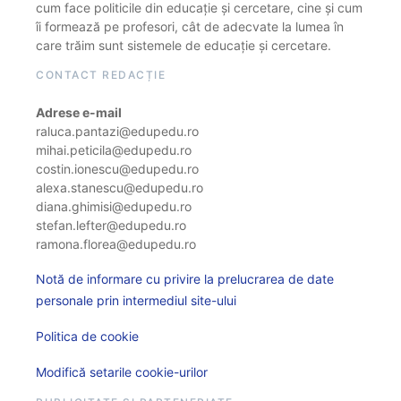
cum face politicile din educație și cercetare, cine și cum
îi formează pe profesori, cât de adecvate la lumea în
care trăim sunt sistemele de educație și cercetare.
CONTACT REDACȚIE
Adrese e-mail
raluca.pantazi@edupedu.ro
mihai.peticila@edupedu.ro
costin.ionescu@edupedu.ro
alexa.stanescu@edupedu.ro
diana.ghimisi@edupedu.ro
stefan.lefter@edupedu.ro
ramona.florea@edupedu.ro
Notă de informare cu privire la prelucrarea de date
personale prin intermediul site-ului
Politica de cookie
Modifică setarile cookie-urilor