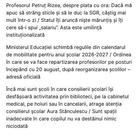
Profesorul Petruț Rizea, despre plata cu ora: Dacă mă
apuc să strâng sticle și să le duc la SGR, câștig mai
mult într-o zi / Statul îți aruncă niște mărunțiș și îți
cere să-i spui „salariu”. Asta este umilință
instituționalizată
Ministerul Educației schimbă regulile din calendarul
de mobilitate pentru anul școlar 2026-2027 / Ordinea
în care se va face repartizarea profesorilor pe posturi
începând cu 20 august, după reorganizarea școlilor –
adresă oficială
Încă mai sunt școli în care consilierii școlari își
desfășoară activitatea prin biblioteci, pe la cabinetul
medical, pe holuri sau în cancelarii, atrage atenția
consilierul școlar Aura Stănculescu / Sunt spații
inadecvate în care copilul nu va destăinui nimic
niciodată