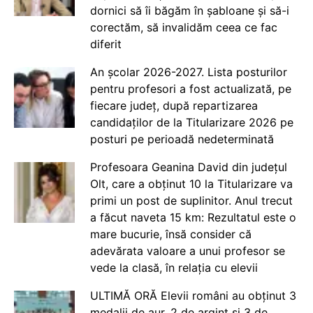
dornici să îi băgăm în șabloane și să-i
corectăm, să invalidăm ceea ce fac
diferit
An școlar 2026-2027. Lista posturilor
pentru profesori a fost actualizată, pe
fiecare județ, după repartizarea
candidaților de la Titularizare 2026 pe
posturi pe perioadă nedeterminată
Profesoara Geanina David din județul
Olt, care a obținut 10 la Titularizare va
primi un post de suplinitor. Anul trecut
a făcut naveta 15 km: Rezultatul este o
mare bucurie, însă consider că
adevărata valoare a unui profesor se
vede la clasă, în relația cu elevii
ULTIMĂ ORĂ Elevii români au obținut 3
medalii de aur, 2 de argint și 3 de