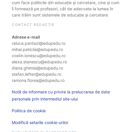
cum face politicile din educație și cercetare, cine și cum
îi formează pe profesori, cât de adecvate la lumea în
care trăim sunt sistemele de educație și cercetare.
CONTACT REDACȚIE
Adrese e-mail
raluca.pantazi@edupedu.ro
mihai.peticila@edupedu.ro
costin.ionescu@edupedu.ro
alexa.stanescu@edupedu.ro
diana.ghimisi@edupedu.ro
stefan.lefter@edupedu.ro
ramona.florea@edupedu.ro
Notă de informare cu privire la prelucrarea de date
personale prin intermediul site-ului
Politica de cookie
Modifică setarile cookie-urilor