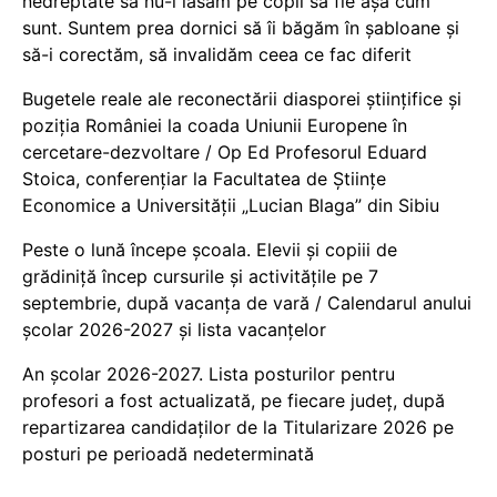
nedreptate să nu-i lăsăm pe copii să fie așa cum
sunt. Suntem prea dornici să îi băgăm în șabloane și
să-i corectăm, să invalidăm ceea ce fac diferit
Bugetele reale ale reconectării diasporei științifice și
poziția României la coada Uniunii Europene în
cercetare-dezvoltare / Op Ed Profesorul Eduard
Stoica, conferențiar la Facultatea de Științe
Economice a Universității „Lucian Blaga” din Sibiu
Peste o lună începe școala. Elevii și copiii de
grădiniță încep cursurile și activitățile pe 7
septembrie, după vacanța de vară / Calendarul anului
școlar 2026-2027 și lista vacanțelor
An școlar 2026-2027. Lista posturilor pentru
profesori a fost actualizată, pe fiecare județ, după
repartizarea candidaților de la Titularizare 2026 pe
posturi pe perioadă nedeterminată