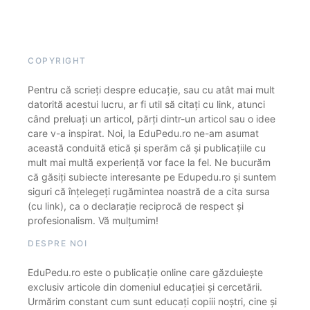
COPYRIGHT
Pentru că scrieți despre educație, sau cu atât mai mult
datorită acestui lucru, ar fi util să citați cu link, atunci
când preluați un articol, părți dintr-un articol sau o idee
care v-a inspirat. Noi, la EduPedu.ro ne-am asumat
această conduită etică și sperăm că și publicațiile cu
mult mai multă experiență vor face la fel. Ne bucurăm
că găsiți subiecte interesante pe Edupedu.ro și suntem
siguri că înțelegeți rugămintea noastră de a cita sursa
(cu link), ca o declarație reciprocă de respect și
profesionalism. Vă mulțumim!
DESPRE NOI
EduPedu.ro este o publicație online care găzduiește
exclusiv articole din domeniul educației și cercetării.
Urmărim constant cum sunt educați copiii noștri, cine și