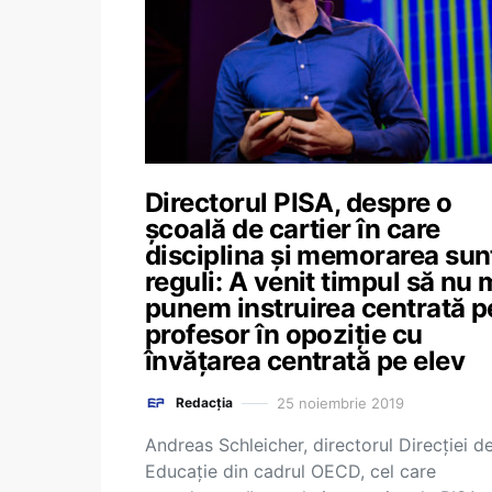
Directorul PISA, despre o
școală de cartier în care
disciplina și memorarea sun
reguli: A venit timpul să nu 
punem instruirea centrată p
profesor în opoziție cu
învățarea centrată pe elev
25 noiembrie 2019
Redacția
Andreas Schleicher, directorul Direcției d
Educație din cadrul OECD, cel care