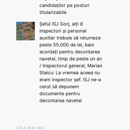
candidaților pe posturi
titularizabile
Șeful ISJ Gorj, alți 8
inspectori și personal
auxiliar trebuie să returneze
peste 55.000 de lei, bani
acordați pentru decontarea
navetei, timp de peste un an
/ Inspectorul general, Marian
Staicu: La vremea aceea nu
eram inspector șef. ISJ ne-a
cerut să depunem
documente pentru
decontarea navetei
CELE MAI NOI