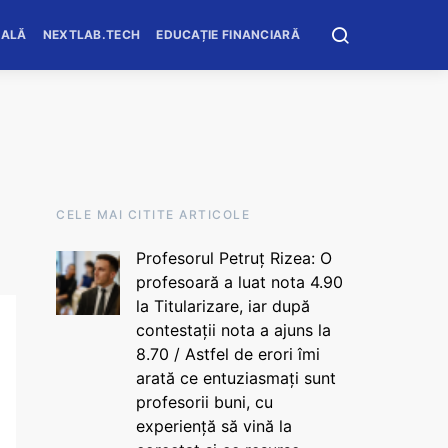
OALĂ
NEXTLAB.TECH
EDUCAȚIE FINANCIARĂ
CELE MAI CITITE ARTICOLE
Profesorul Petruț Rizea: O
profesoară a luat nota 4.90
la Titularizare, iar după
contestații nota a ajuns la
8.70 / Astfel de erori îmi
arată ce entuziasmați sunt
profesorii buni, cu
experiență să vină la