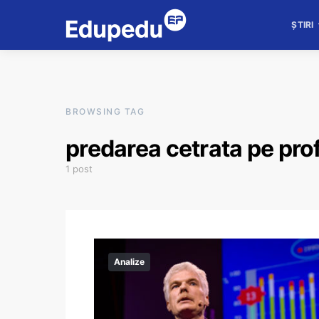
ȘTIRI
BROWSING TAG
predarea cetrata pe pro
1 post
Analize