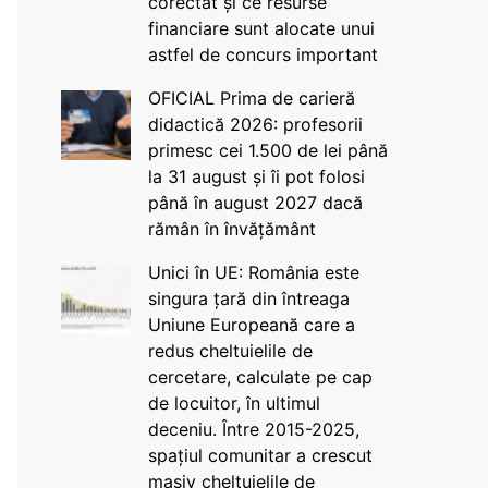
corectat și ce resurse
financiare sunt alocate unui
astfel de concurs important
OFICIAL Prima de carieră
didactică 2026: profesorii
primesc cei 1.500 de lei până
la 31 august și îi pot folosi
până în august 2027 dacă
rămân în învățământ
Unici în UE: România este
singura țară din întreaga
Uniune Europeană care a
redus cheltuielile de
cercetare, calculate pe cap
de locuitor, în ultimul
deceniu. Între 2015-2025,
spațiul comunitar a crescut
masiv cheltuielile de