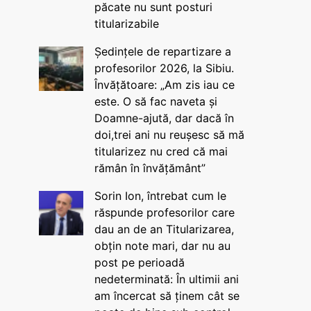
păcate nu sunt posturi
titularizabile
Ședințele de repartizare a
profesorilor 2026, la Sibiu.
Învățătoare: „Am zis iau ce
este. O să fac naveta și
Doamne-ajută, dar dacă în
doi,trei ani nu reușesc să mă
titularizez nu cred că mai
rămân în învățământ”
Sorin Ion, întrebat cum le
răspunde profesorilor care
dau an de an Titularizarea,
obțin note mari, dar nu au
post pe perioadă
nedeterminată: În ultimii ani
am încercat să ținem cât se