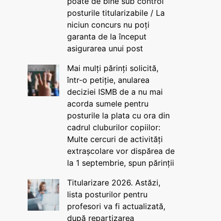
poate de bine sub control
posturile titularizabile / La
niciun concurs nu poți
garanta de la început
asigurarea unui post
Mai mulți părinți solicită,
într-o petiție, anularea
deciziei ISMB de a nu mai
acorda sumele pentru
posturile la plata cu ora din
cadrul cluburilor copiilor:
Multe cercuri de activități
extrașcolare vor dispărea de
la 1 septembrie, spun părinții
Titularizare 2026. Astăzi,
lista posturilor pentru
profesori va fi actualizată,
după repartizarea