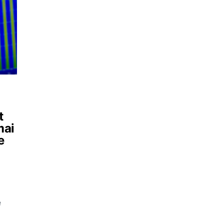
t
mai
e
e