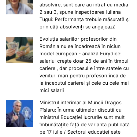
absolvire, sunt care au intrat cu media
2 sau 3, spune inspectoarea Iuliana
Țugui: Performanța trebuie măsurată și
prin câți absolvenți se angajează
Evoluția salariilor profesorilor din
România nu se încadrează în niciun
model european - analiză Eurydice:
salariul crește doar 25 de ani în timpul
carierei, dar procesul e între statele cu
venituri mari pentru profesori încă de
la începutul carierei și cele cu cele mai
mici salarii
Ministrul interimar al Muncii Dragos
Pîslaru: În urma ultimelor discuții cu
ministrul Educației lucrurile sunt mult
îmbunătățite față de varianta publicată
pe 17 iulie / Sectorul educației este