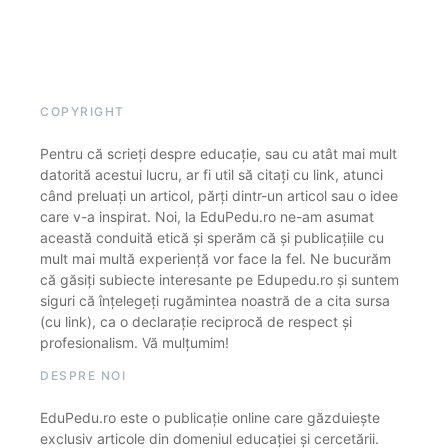
COPYRIGHT
Pentru că scrieți despre educație, sau cu atât mai mult
datorită acestui lucru, ar fi util să citați cu link, atunci
când preluați un articol, părți dintr-un articol sau o idee
care v-a inspirat. Noi, la EduPedu.ro ne-am asumat
această conduită etică și sperăm că și publicațiile cu
mult mai multă experiență vor face la fel. Ne bucurăm
că găsiți subiecte interesante pe Edupedu.ro și suntem
siguri că înțelegeți rugămintea noastră de a cita sursa
(cu link), ca o declarație reciprocă de respect și
profesionalism. Vă mulțumim!
DESPRE NOI
EduPedu.ro este o publicație online care găzduiește
exclusiv articole din domeniul educației și cercetării.