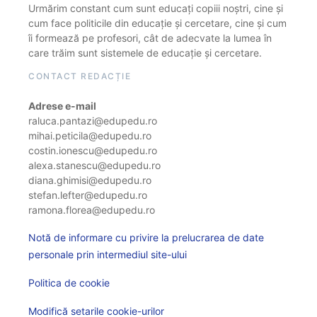
Urmărim constant cum sunt educați copiii noștri, cine și
cum face politicile din educație și cercetare, cine și cum
îi formează pe profesori, cât de adecvate la lumea în
care trăim sunt sistemele de educație și cercetare.
CONTACT REDACȚIE
Adrese e-mail
raluca.pantazi@edupedu.ro
mihai.peticila@edupedu.ro
costin.ionescu@edupedu.ro
alexa.stanescu@edupedu.ro
diana.ghimisi@edupedu.ro
stefan.lefter@edupedu.ro
ramona.florea@edupedu.ro
Notă de informare cu privire la prelucrarea de date
personale prin intermediul site-ului
Politica de cookie
Modifică setarile cookie-urilor