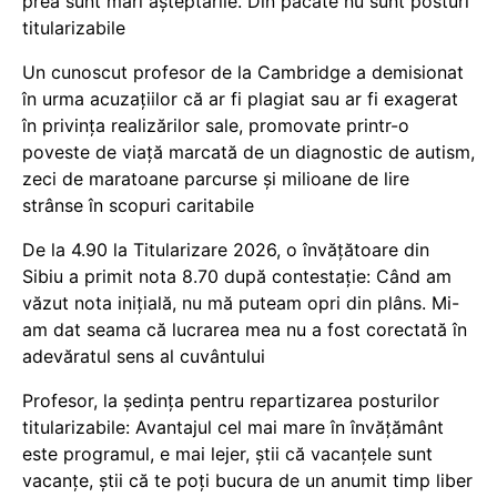
prea sunt mari așteptările. Din păcate nu sunt posturi
titularizabile
Un cunoscut profesor de la Cambridge a demisionat
în urma acuzațiilor că ar fi plagiat sau ar fi exagerat
în privința realizărilor sale, promovate printr-o
poveste de viață marcată de un diagnostic de autism,
zeci de maratoane parcurse și milioane de lire
strânse în scopuri caritabile
De la 4.90 la Titularizare 2026, o învățătoare din
Sibiu a primit nota 8.70 după contestație: Când am
văzut nota inițială, nu mă puteam opri din plâns. Mi-
am dat seama că lucrarea mea nu a fost corectată în
adevăratul sens al cuvântului
Profesor, la ședința pentru repartizarea posturilor
titularizabile: Avantajul cel mai mare în învățământ
este programul, e mai lejer, știi că vacanțele sunt
vacanţe, știi că te poți bucura de un anumit timp liber