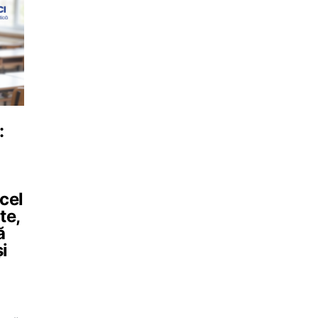
:
 cel
te,
ă
i