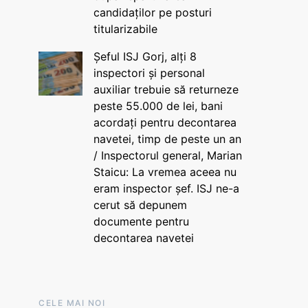
candidaților pe posturi
titularizabile
Șeful ISJ Gorj, alți 8
inspectori și personal
auxiliar trebuie să returneze
peste 55.000 de lei, bani
acordați pentru decontarea
navetei, timp de peste un an
/ Inspectorul general, Marian
Staicu: La vremea aceea nu
eram inspector șef. ISJ ne-a
cerut să depunem
documente pentru
decontarea navetei
CELE MAI NOI