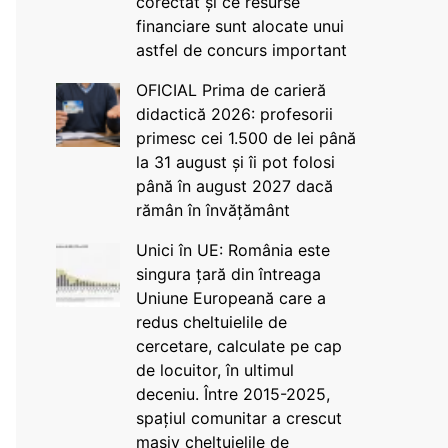
corectat și ce resurse
financiare sunt alocate unui
astfel de concurs important
OFICIAL Prima de carieră
didactică 2026: profesorii
primesc cei 1.500 de lei până
la 31 august și îi pot folosi
până în august 2027 dacă
rămân în învățământ
Unici în UE: România este
singura țară din întreaga
Uniune Europeană care a
redus cheltuielile de
cercetare, calculate pe cap
de locuitor, în ultimul
deceniu. Între 2015-2025,
spațiul comunitar a crescut
masiv cheltuielile de