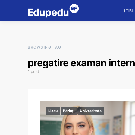
ȘTIRI
BROWSING TAG
pregatire examan intern
1 post
Liceu
Părinți
Universitate