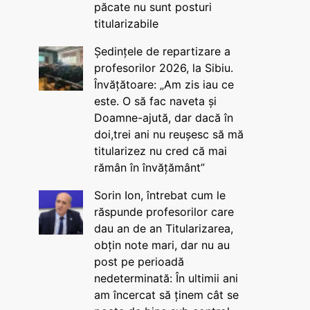
păcate nu sunt posturi
titularizabile
Ședințele de repartizare a
profesorilor 2026, la Sibiu.
Învățătoare: „Am zis iau ce
este. O să fac naveta și
Doamne-ajută, dar dacă în
doi,trei ani nu reușesc să mă
titularizez nu cred că mai
rămân în învățământ”
Sorin Ion, întrebat cum le
răspunde profesorilor care
dau an de an Titularizarea,
obțin note mari, dar nu au
post pe perioadă
nedeterminată: În ultimii ani
am încercat să ținem cât se