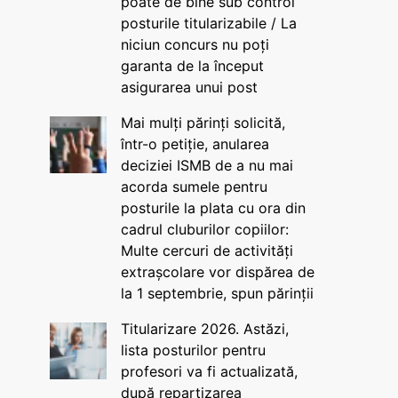
poate de bine sub control
posturile titularizabile / La
niciun concurs nu poți
garanta de la început
asigurarea unui post
Mai mulți părinți solicită,
într-o petiție, anularea
deciziei ISMB de a nu mai
acorda sumele pentru
posturile la plata cu ora din
cadrul cluburilor copiilor:
Multe cercuri de activități
extrașcolare vor dispărea de
la 1 septembrie, spun părinții
Titularizare 2026. Astăzi,
lista posturilor pentru
profesori va fi actualizată,
după repartizarea