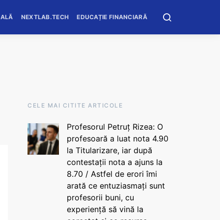
OALĂ
NEXTLAB.TECH
EDUCAȚIE FINANCIARĂ
CELE MAI CITITE ARTICOLE
Profesorul Petruț Rizea: O
profesoară a luat nota 4.90
la Titularizare, iar după
contestații nota a ajuns la
8.70 / Astfel de erori îmi
arată ce entuziasmați sunt
profesorii buni, cu
experiență să vină la