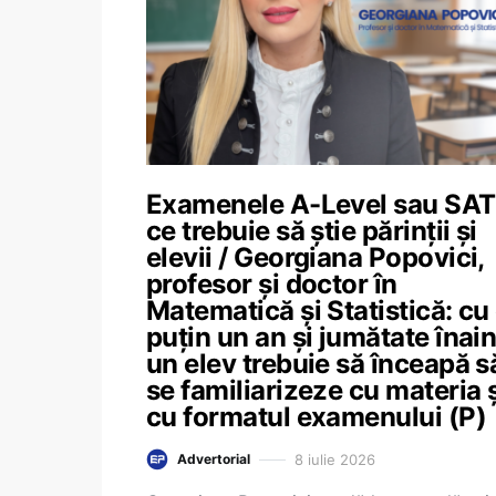
Examenele A-Level sau SAT
ce trebuie să știe părinții și
elevii / Georgiana Popovici,
profesor și doctor în
Matematică și Statistică: cu
puțin un an și jumătate înain
un elev trebuie să înceapă s
se familiarizeze cu materia ș
cu formatul examenului (P)
8 iulie 2026
Advertorial