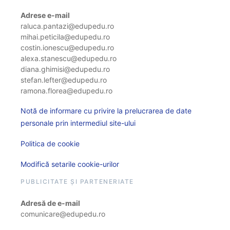
Adrese e-mail
raluca.pantazi@edupedu.ro
mihai.peticila@edupedu.ro
costin.ionescu@edupedu.ro
alexa.stanescu@edupedu.ro
diana.ghimisi@edupedu.ro
stefan.lefter@edupedu.ro
ramona.florea@edupedu.ro
Notă de informare cu privire la prelucrarea de date
personale prin intermediul site-ului
Politica de cookie
Modifică setarile cookie-urilor
PUBLICITATE ȘI PARTENERIATE
Adresă de e-mail
comunicare@edupedu.ro