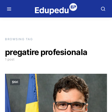
BROWSING TAG
pregatire profesionala
1 post
Știri