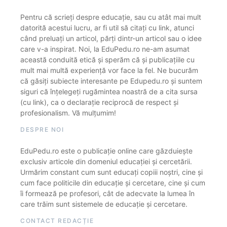
Pentru că scrieți despre educație, sau cu atât mai mult
datorită acestui lucru, ar fi util să citați cu link, atunci
când preluați un articol, părți dintr-un articol sau o idee
care v-a inspirat. Noi, la EduPedu.ro ne-am asumat
această conduită etică și sperăm că și publicațiile cu
mult mai multă experiență vor face la fel. Ne bucurăm
că găsiți subiecte interesante pe Edupedu.ro și suntem
siguri că înțelegeți rugămintea noastră de a cita sursa
(cu link), ca o declarație reciprocă de respect și
profesionalism. Vă mulțumim!
DESPRE NOI
EduPedu.ro este o publicație online care găzduiește
exclusiv articole din domeniul educației și cercetării.
Urmărim constant cum sunt educați copiii noștri, cine și
cum face politicile din educație și cercetare, cine și cum
îi formează pe profesori, cât de adecvate la lumea în
care trăim sunt sistemele de educație și cercetare.
CONTACT REDACȚIE