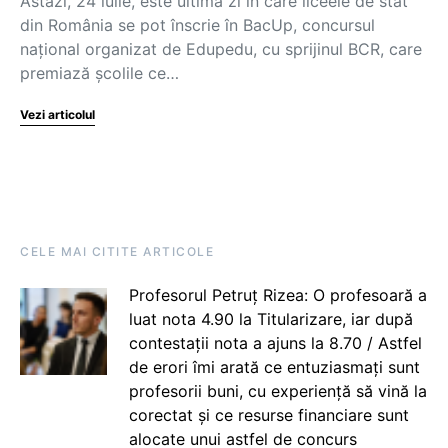
Astăzi, 24 iulie, este ultima zi în care liceele de stat
din România se pot înscrie în BacUp, concursul
național organizat de Edupedu, cu sprijinul BCR, care
premiază școlile ce…
Vezi articolul
CELE MAI CITITE ARTICOLE
Profesorul Petruț Rizea: O profesoară a
luat nota 4.90 la Titularizare, iar după
contestații nota a ajuns la 8.70 / Astfel
de erori îmi arată ce entuziasmați sunt
profesorii buni, cu experiență să vină la
corectat și ce resurse financiare sunt
alocate unui astfel de concurs