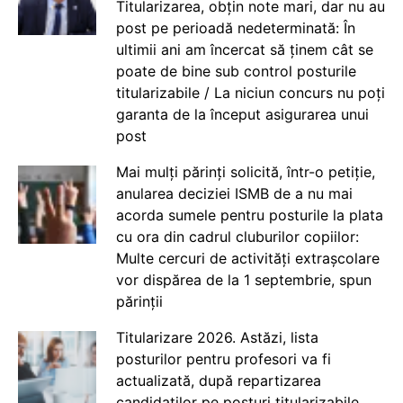
Titularizarea, obțin note mari, dar nu au
post pe perioadă nedeterminată: În
ultimii ani am încercat să ținem cât se
poate de bine sub control posturile
titularizabile / La niciun concurs nu poți
garanta de la început asigurarea unui
post
Mai mulți părinți solicită, într-o petiție,
anularea deciziei ISMB de a nu mai
acorda sumele pentru posturile la plata
cu ora din cadrul cluburilor copiilor:
Multe cercuri de activități extrașcolare
vor dispărea de la 1 septembrie, spun
părinții
Titularizare 2026. Astăzi, lista
posturilor pentru profesori va fi
actualizată, după repartizarea
candidaților pe posturi titularizabile