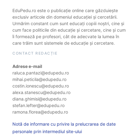
EduPedu.ro este o publicație online care găzduiește
exclusiv articole din domeniul educației și cercetării.
Urmărim constant cum sunt educați copiii noștri, cine și
cum face politicile din educație și cercetare, cine și cum
îi formează pe profesori, cât de adecvate la lumea în
care trăim sunt sistemele de educație și cercetare.
CONTACT REDACȚIE
Adrese e-mail
raluca.pantazi@edupedu.ro
mihai.peticila@edupedu.ro
costin.ionescu@edupedu.ro
alexa.stanescu@edupedu.ro
diana.ghimisi@edupedu.ro
stefan.lefter@edupedu.ro
ramona.florea@edupedu.ro
Notă de informare cu privire la prelucrarea de date
personale prin intermediul site-ului