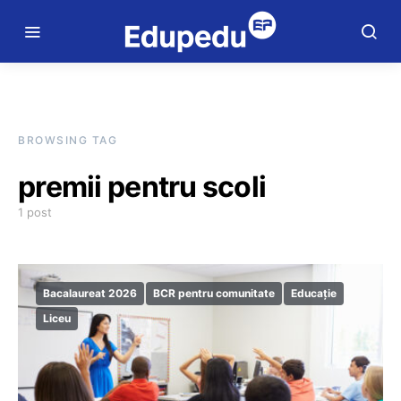
BROWSING TAG
premii pentru scoli
1 post
Bacalaureat 2026
BCR pentru comunitate
Educație
Liceu