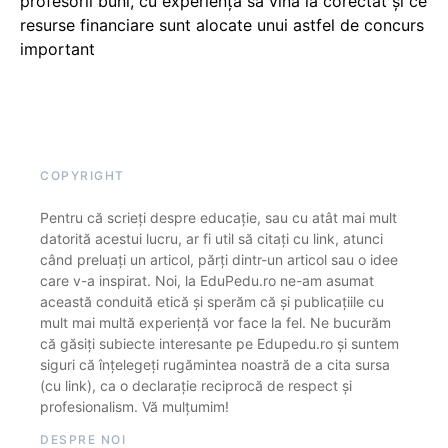
profesorii buni, cu experiență să vină la corectat și ce
resurse financiare sunt alocate unui astfel de concurs
important
COPYRIGHT
Pentru că scrieți despre educație, sau cu atât mai mult
datorită acestui lucru, ar fi util să citați cu link, atunci
când preluați un articol, părți dintr-un articol sau o idee
care v-a inspirat. Noi, la EduPedu.ro ne-am asumat
această conduită etică și sperăm că și publicațiile cu
mult mai multă experiență vor face la fel. Ne bucurăm
că găsiți subiecte interesante pe Edupedu.ro și suntem
siguri că înțelegeți rugămintea noastră de a cita sursa
(cu link), ca o declarație reciprocă de respect și
profesionalism. Vă mulțumim!
DESPRE NOI