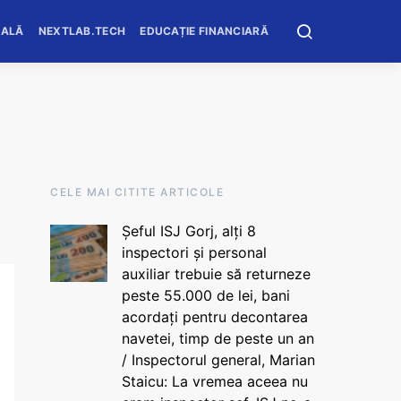
OALĂ
NEXTLAB.TECH
EDUCAȚIE FINANCIARĂ
CELE MAI CITITE ARTICOLE
Șeful ISJ Gorj, alți 8
inspectori și personal
auxiliar trebuie să returneze
peste 55.000 de lei, bani
acordați pentru decontarea
navetei, timp de peste un an
/ Inspectorul general, Marian
Staicu: La vremea aceea nu