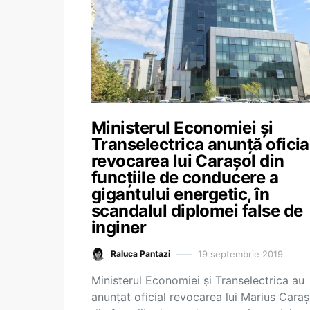
Ministerul Economiei și
Transelectrica anunță oficia
revocarea lui Carașol din
funcțiile de conducere a
gigantului energetic, în
scandalul diplomei false de
inginer
19 septembrie 2019
Raluca Pantazi
Ministerul Economiei și Transelectrica au
anunțat oficial revocarea lui Marius Caraș