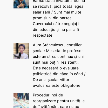
Barna: Dacă învățământul nu
se rezolvă, pică toată legea
salarizării / Sunt mai multe
promisiuni din partea
Guvernului către angajații
din educație și nu par a fi
respectate
Aura Stănculescu, consilier
școlar: Meseria de profesor
este un stres continuu și unii
sunt mai puțini rezistenți.
Este necesară o evaluare
psihiatrică din când în când /
De anul școlar viitor
evaluarea este obligatorie
Proceduri noi de
reorganizare pentru unitățile
de învățământ care nu au