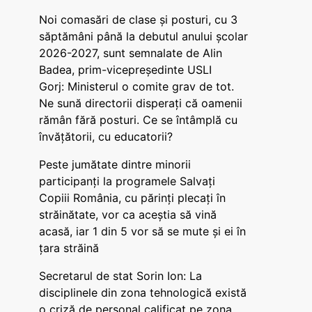
Noi comasări de clase și posturi, cu 3
săptămâni până la debutul anului școlar
2026-2027, sunt semnalate de Alin
Badea, prim-vicepreședinte USLI
Gorj: Ministerul o comite grav de tot.
Ne sună directorii disperați că oamenii
rămân fără posturi. Ce se întâmplă cu
învățătorii, cu educatorii?
Peste jumătate dintre minorii
participanți la programele Salvați
Copiii România, cu părinți plecați în
străinătate, vor ca aceștia să vină
acasă, iar 1 din 5 vor să se mute și ei în
țara străină
Secretarul de stat Sorin Ion: La
disciplinele din zona tehnologică există
o criză de personal calificat pe zona