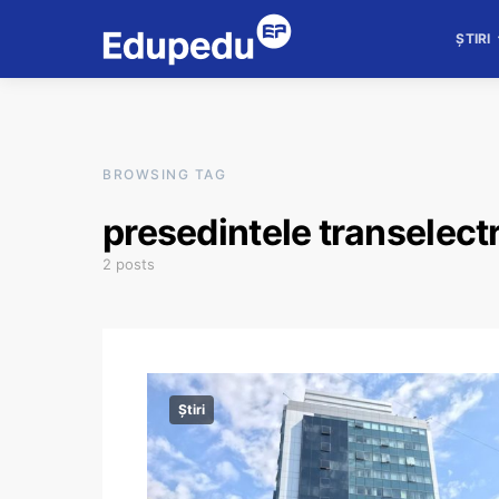
ȘTIRI
BROWSING TAG
presedintele transelect
2 posts
Știri