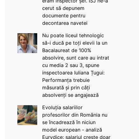
eram inspector șef. ISJ ne-a
cerut să depunem
documente pentru
decontarea navetei
Nu poate liceul tehnologic
să-i ducă pe toți elevii la un
Bacalaureat de 100%
absolvire, sunt care au intrat
cu media 2 sau 3, spune
inspectoarea Iuliana Țugui:
Performanța trebuie
măsurată și prin câți
absolvenți se angajează
Evoluția salariilor
profesorilor din România nu
se încadrează în niciun
model european - analiză
Eurydice: salariul crește doar