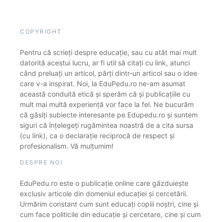
COPYRIGHT
Pentru că scrieți despre educație, sau cu atât mai mult
datorită acestui lucru, ar fi util să citați cu link, atunci
când preluați un articol, părți dintr-un articol sau o idee
care v-a inspirat. Noi, la EduPedu.ro ne-am asumat
această conduită etică și sperăm că și publicațiile cu
mult mai multă experiență vor face la fel. Ne bucurăm
că găsiți subiecte interesante pe Edupedu.ro și suntem
siguri că înțelegeți rugămintea noastră de a cita sursa
(cu link), ca o declarație reciprocă de respect și
profesionalism. Vă mulțumim!
DESPRE NOI
EduPedu.ro este o publicație online care găzduiește
exclusiv articole din domeniul educației și cercetării.
Urmărim constant cum sunt educați copiii noștri, cine și
cum face politicile din educație și cercetare, cine și cum