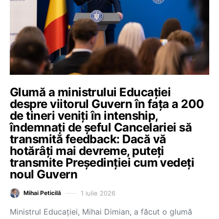
Glumă a ministrului Educației
despre viitorul Guvern în fața a 200
de tineri veniți în intenship,
îndemnați de șeful Cancelariei să
transmită feedback: Dacă vă
hotărâți mai devreme, puteți
transmite Președinției cum vedeți
noul Guvern
1 iulie 2026
Mihai Peticilă
Ministrul Educației, Mihai Dimian, a făcut o glumă