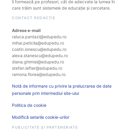
îi formează pe profesori, cât de adecvate la lumea în
care trăim sunt sistemele de educație și cercetare.
CONTACT REDACȚIE
Adrese e-mail
raluca.pantazi@edupedu.ro
mihai.peticila@edupedu.ro
costin.ionescu@edupedu.ro
alexa.stanescu@edupedu.ro
diana.ghimisi@edupedu.ro
stefan.lefter@edupedu.ro
ramona.florea@edupedu.ro
Notă de informare cu privire la prelucrarea de date
personale prin intermediul site-ului
Politica de cookie
Modifică setarile cookie-urilor
PUBLICITATE ȘI PARTENERIATE