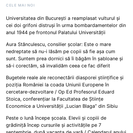
CELE MAI NOI
Universitatea din București a reamplasat vulturul și
cei doi grifoni distruși în urma bombardamentelor din
anul 1944 pe frontonul Palatului Universității
Aura Stănculescu, consilier școlar: Este o mare
nedreptate să nu-i lăsăm pe copii să fie așa cum
sunt. Suntem prea dornici să îi băgăm în șabloane și
să-i corectăm, să invalidăm ceea ce fac diferit
Bugetele reale ale reconectării diasporei științifice și
poziția României la coada Uniunii Europene în
cercetare-dezvoltare / Op Ed Profesorul Eduard
Stoica, conferențiar la Facultatea de Științe
Economice a Universității „Lucian Blaga” din Sibiu
Peste o lună începe școala. Elevii și copiii de
grădiniță încep cursurile și activitățile pe 7
septembrie, după vacanța de vară / Calendarul anului