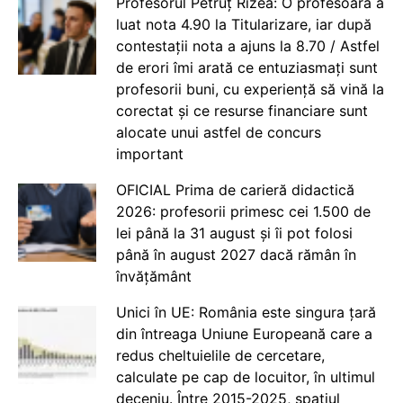
Profesorul Petruț Rizea: O profesoară a
luat nota 4.90 la Titularizare, iar după
contestații nota a ajuns la 8.70 / Astfel
de erori îmi arată ce entuziasmați sunt
profesorii buni, cu experiență să vină la
corectat și ce resurse financiare sunt
alocate unui astfel de concurs
important
OFICIAL Prima de carieră didactică
2026: profesorii primesc cei 1.500 de
lei până la 31 august și îi pot folosi
până în august 2027 dacă rămân în
învățământ
Unici în UE: România este singura țară
din întreaga Uniune Europeană care a
redus cheltuielile de cercetare,
calculate pe cap de locuitor, în ultimul
deceniu. Între 2015-2025, spațiul