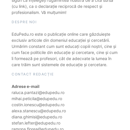
siguri că înțelegeți rugămintea noastră de a cita sursa
(cu link), ca o declarație reciprocă de respect și
profesionalism. Vă mulțumim!
DESPRE NOI
EduPedu.ro este o publicație online care găzduiește
exclusiv articole din domeniul educației și cercetării.
Urmărim constant cum sunt educați copiii noștri, cine și
cum face politicile din educație și cercetare, cine și cum
îi formează pe profesori, cât de adecvate la lumea în
care trăim sunt sistemele de educație și cercetare.
CONTACT REDACȚIE
Adrese e-mail
raluca.pantazi@edupedu.ro
mihai.peticila@edupedu.ro
costin.ionescu@edupedu.ro
alexa.stanescu@edupedu.ro
diana.ghimisi@edupedu.ro
stefan.lefter@edupedu.ro
ramona.florea@edupedu.ro