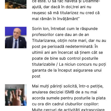
ce este. O să fac naveta și Doamne-
ajută, dar dacă în doi,trei ani nu
reușesc să mă titularizez nu cred că
mai rămân în învățământ”
Sorin Ion, întrebat cum le răspunde
profesorilor care dau an de an
Titularizarea, obțin note mari, dar nu au
post pe perioadă nedeterminată: În
ultimii ani am încercat să ținem cât se
poate de bine sub control posturile
titularizabile / La niciun concurs nu poți
garanta de la început asigurarea unui
post
Mai mulți părinți solicită, într-o petiție,
anularea deciziei ISMB de a nu mai
acorda sumele pentru posturile la plata
cu ora din cadrul cluburilor copiilor:
Multe cercuri de activități extrașcolare