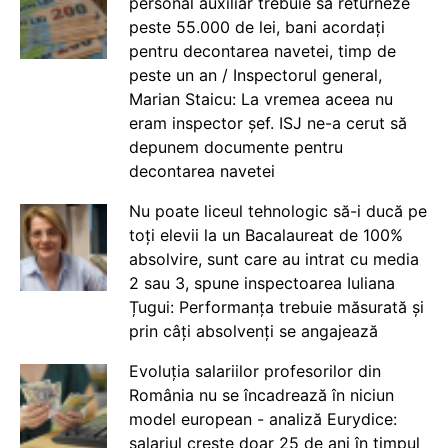
personal auxiliar trebuie să returneze
peste 55.000 de lei, bani acordați
pentru decontarea navetei, timp de
peste un an / Inspectorul general,
Marian Staicu: La vremea aceea nu
eram inspector șef. ISJ ne-a cerut să
depunem documente pentru
decontarea navetei
Nu poate liceul tehnologic să-i ducă pe
toți elevii la un Bacalaureat de 100%
absolvire, sunt care au intrat cu media
2 sau 3, spune inspectoarea Iuliana
Țugui: Performanța trebuie măsurată și
prin câți absolvenți se angajează
Evoluția salariilor profesorilor din
România nu se încadrează în niciun
model european - analiză Eurydice:
salariul crește doar 25 de ani în timpul