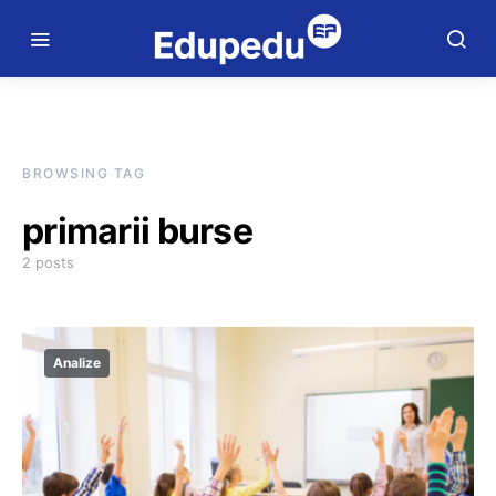
BROWSING TAG
primarii burse
2 posts
Analize