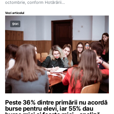
octombrie, conform Hotărârii…
Vezi articolul
Știri
Peste 36% dintre primării nu acordă
burse pentru elevi, iar 55% dau