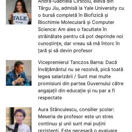
Andra-Gabriela Cîrstoiu, elevă din
Târgu Jiu, admisă la Yale University cu
o bursă completă în Biofizică și
Biochimie Moleculară și Computer
Science: Am ales o facultate în
străinătate pentru că pot deprinde noi
cunoștințe, dar vreau să mă întorc în
țară și să devin profesor
Vicepremierul Tanczos Barna: Dacă
învățământul nu se rezolvă, pică toată
legea salarizării / Sunt mai multe
promisiuni din partea Guvernului către
angajații din educație și nu par a fi
respectate
Aura Stănculescu, consilier școlar:
Meseria de profesor este un stres
continuu și unii sunt mai puțini
rezistenți. Este necesară o evaluare