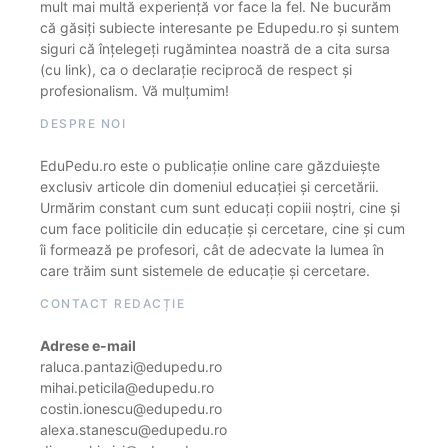
mult mai multă experiență vor face la fel. Ne bucurăm
că găsiți subiecte interesante pe Edupedu.ro și suntem
siguri că înțelegeți rugămintea noastră de a cita sursa
(cu link), ca o declarație reciprocă de respect și
profesionalism. Vă mulțumim!
DESPRE NOI
EduPedu.ro este o publicație online care găzduiește
exclusiv articole din domeniul educației și cercetării.
Urmărim constant cum sunt educați copiii noștri, cine și
cum face politicile din educație și cercetare, cine și cum
îi formează pe profesori, cât de adecvate la lumea în
care trăim sunt sistemele de educație și cercetare.
CONTACT REDACȚIE
Adrese e-mail
raluca.pantazi@edupedu.ro
mihai.peticila@edupedu.ro
costin.ionescu@edupedu.ro
alexa.stanescu@edupedu.ro