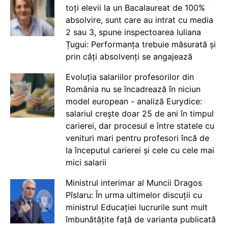
toți elevii la un Bacalaureat de 100%
absolvire, sunt care au intrat cu media
2 sau 3, spune inspectoarea Iuliana
Țugui: Performanța trebuie măsurată și
prin câți absolvenți se angajează
Evoluția salariilor profesorilor din
România nu se încadrează în niciun
model european - analiză Eurydice:
salariul crește doar 25 de ani în timpul
carierei, dar procesul e între statele cu
venituri mari pentru profesori încă de
la începutul carierei și cele cu cele mai
mici salarii
Ministrul interimar al Muncii Dragos
Pîslaru: În urma ultimelor discuții cu
ministrul Educației lucrurile sunt mult
îmbunătățite față de varianta publicată