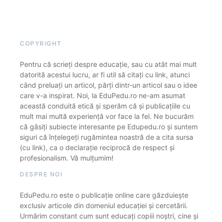
COPYRIGHT
Pentru că scrieți despre educație, sau cu atât mai mult
datorită acestui lucru, ar fi util să citați cu link, atunci
când preluați un articol, părți dintr-un articol sau o idee
care v-a inspirat. Noi, la EduPedu.ro ne-am asumat
această conduită etică și sperăm că și publicațiile cu
mult mai multă experiență vor face la fel. Ne bucurăm
că găsiți subiecte interesante pe Edupedu.ro și suntem
siguri că înțelegeți rugămintea noastră de a cita sursa
(cu link), ca o declarație reciprocă de respect și
profesionalism. Vă mulțumim!
DESPRE NOI
EduPedu.ro este o publicație online care găzduiește
exclusiv articole din domeniul educației și cercetării.
Urmărim constant cum sunt educați copiii noștri, cine și