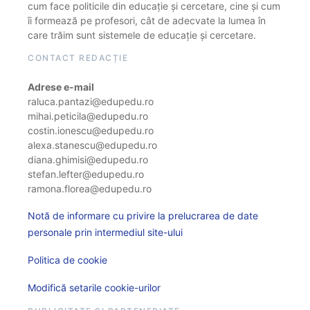
cum face politicile din educație și cercetare, cine și cum
îi formează pe profesori, cât de adecvate la lumea în
care trăim sunt sistemele de educație și cercetare.
CONTACT REDACȚIE
Adrese e-mail
raluca.pantazi@edupedu.ro
mihai.peticila@edupedu.ro
costin.ionescu@edupedu.ro
alexa.stanescu@edupedu.ro
diana.ghimisi@edupedu.ro
stefan.lefter@edupedu.ro
ramona.florea@edupedu.ro
Notă de informare cu privire la prelucrarea de date
personale prin intermediul site-ului
Politica de cookie
Modifică setarile cookie-urilor