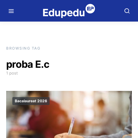
BROWSING TAG
proba E.c
1 post
Bacalaureat 2026