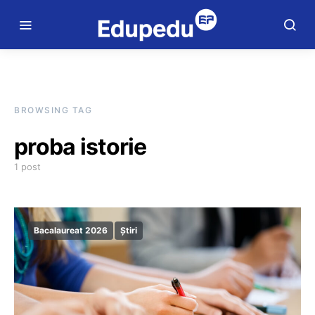
BROWSING TAG
proba istorie
1 post
Bacalaureat 2026
Știri