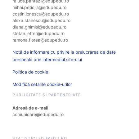
raluca.pantazi@edupedu.ro
mihai.peticila@edupedu.ro
costin.ionescu@edupedu.ro
alexa.stanescu@edupedu.ro
diana.ghimisi@edupedu.ro
stefan.lefter@edupedu.ro
ramona.florea@edupedu.ro
Notă de informare cu privire la prelucrarea de date
personale prin intermediul site-ului
Politica de cookie
Modifică setarile cookie-urilor
PUBLICITATE ȘI PARTENERIATE
Adresă de e-mail
comunicare@edupedu.ro
STATISTICI EDUPEDU.RO