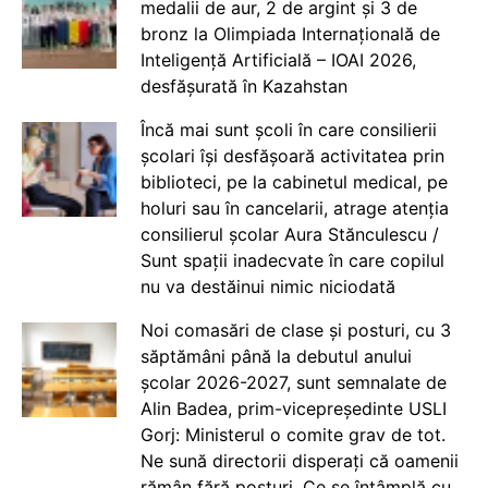
medalii de aur, 2 de argint și 3 de
bronz la Olimpiada Internațională de
Inteligență Artificială – IOAI 2026,
desfășurată în Kazahstan
Încă mai sunt școli în care consilierii
școlari își desfășoară activitatea prin
biblioteci, pe la cabinetul medical, pe
holuri sau în cancelarii, atrage atenția
consilierul școlar Aura Stănculescu /
Sunt spații inadecvate în care copilul
nu va destăinui nimic niciodată
Noi comasări de clase și posturi, cu 3
săptămâni până la debutul anului
școlar 2026-2027, sunt semnalate de
Alin Badea, prim-vicepreședinte USLI
Gorj: Ministerul o comite grav de tot.
Ne sună directorii disperați că oamenii
rămân fără posturi. Ce se întâmplă cu