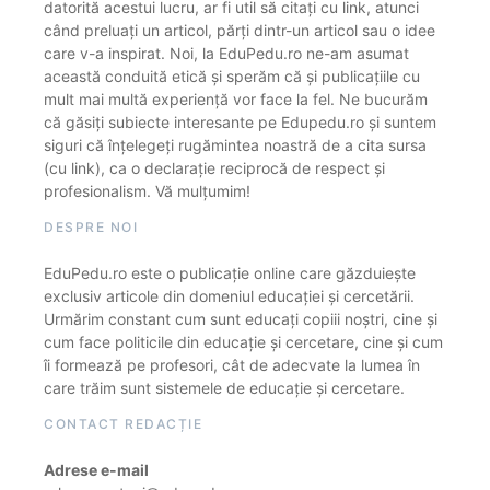
datorită acestui lucru, ar fi util să citați cu link, atunci
când preluați un articol, părți dintr-un articol sau o idee
care v-a inspirat. Noi, la EduPedu.ro ne-am asumat
această conduită etică și sperăm că și publicațiile cu
mult mai multă experiență vor face la fel. Ne bucurăm
că găsiți subiecte interesante pe Edupedu.ro și suntem
siguri că înțelegeți rugămintea noastră de a cita sursa
(cu link), ca o declarație reciprocă de respect și
profesionalism. Vă mulțumim!
DESPRE NOI
EduPedu.ro este o publicație online care găzduiește
exclusiv articole din domeniul educației și cercetării.
Urmărim constant cum sunt educați copiii noștri, cine și
cum face politicile din educație și cercetare, cine și cum
îi formează pe profesori, cât de adecvate la lumea în
care trăim sunt sistemele de educație și cercetare.
CONTACT REDACȚIE
Adrese e-mail