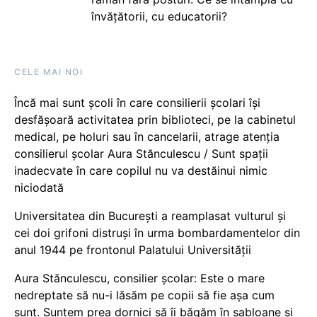
învățătorii, cu educatorii?
CELE MAI NOI
Încă mai sunt școli în care consilierii școlari își
desfășoară activitatea prin biblioteci, pe la cabinetul
medical, pe holuri sau în cancelarii, atrage atenția
consilierul școlar Aura Stănculescu / Sunt spații
inadecvate în care copilul nu va destăinui nimic
niciodată
Universitatea din București a reamplasat vulturul și
cei doi grifoni distruși în urma bombardamentelor din
anul 1944 pe frontonul Palatului Universității
Aura Stănculescu, consilier școlar: Este o mare
nedreptate să nu-i lăsăm pe copii să fie așa cum
sunt. Suntem prea dornici să îi băgăm în șabloane și