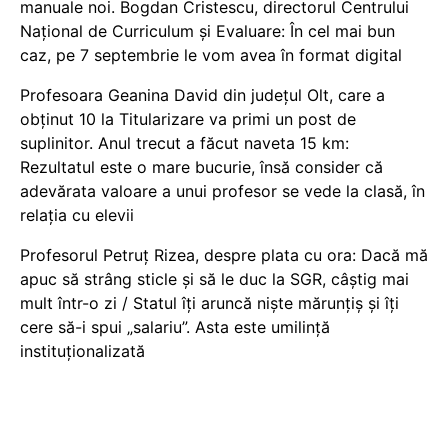
manuale noi. Bogdan Cristescu, directorul Centrului
Național de Curriculum și Evaluare: În cel mai bun
caz, pe 7 septembrie le vom avea în format digital
Profesoara Geanina David din județul Olt, care a
obținut 10 la Titularizare va primi un post de
suplinitor. Anul trecut a făcut naveta 15 km:
Rezultatul este o mare bucurie, însă consider că
adevărata valoare a unui profesor se vede la clasă, în
relația cu elevii
Profesorul Petruț Rizea, despre plata cu ora: Dacă mă
apuc să strâng sticle și să le duc la SGR, câștig mai
mult într-o zi / Statul îți aruncă niște mărunțiș și îți
cere să-i spui „salariu”. Asta este umilință
instituționalizată