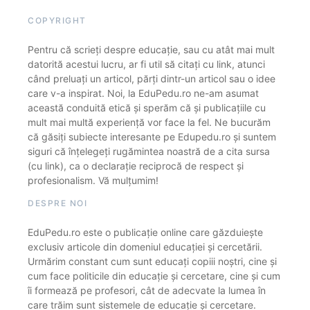
COPYRIGHT
Pentru că scrieți despre educație, sau cu atât mai mult
datorită acestui lucru, ar fi util să citați cu link, atunci
când preluați un articol, părți dintr-un articol sau o idee
care v-a inspirat. Noi, la EduPedu.ro ne-am asumat
această conduită etică și sperăm că și publicațiile cu
mult mai multă experiență vor face la fel. Ne bucurăm
că găsiți subiecte interesante pe Edupedu.ro și suntem
siguri că înțelegeți rugămintea noastră de a cita sursa
(cu link), ca o declarație reciprocă de respect și
profesionalism. Vă mulțumim!
DESPRE NOI
EduPedu.ro este o publicație online care găzduiește
exclusiv articole din domeniul educației și cercetării.
Urmărim constant cum sunt educați copiii noștri, cine și
cum face politicile din educație și cercetare, cine și cum
îi formează pe profesori, cât de adecvate la lumea în
care trăim sunt sistemele de educație și cercetare.