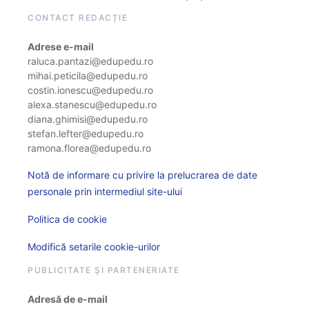
CONTACT REDACȚIE
Adrese e-mail
raluca.pantazi@edupedu.ro
mihai.peticila@edupedu.ro
costin.ionescu@edupedu.ro
alexa.stanescu@edupedu.ro
diana.ghimisi@edupedu.ro
stefan.lefter@edupedu.ro
ramona.florea@edupedu.ro
Notă de informare cu privire la prelucrarea de date
personale prin intermediul site-ului
Politica de cookie
Modifică setarile cookie-urilor
PUBLICITATE ȘI PARTENERIATE
Adresă de e-mail